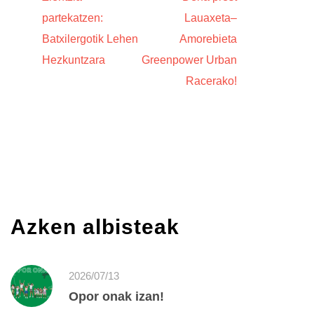
partekatzen:
Lauaxeta–
Batxilergotik Lehen
Amorebieta
Hezkuntzara
Greenpower Urban
Racerako!
Azken albisteak
2026/07/13
Opor onak izan!