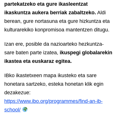
partekatzeko eta gure ikasleentzat
ikaskuntza aukera berriak zabaltzeko.
Aldi
berean, gure nortasuna eta gure hizkuntza eta
kulturarekiko konpromisoa mantentzen ditugu.
Izan ere, posible da nazioarteko hezkuntza-
sare baten parte izatea,
ikuspegi globalarekin
ikastea eta euskaraz egitea.
IBko ikastetxeen mapa ikusteko eta sare
honetara sartzeko, esteka honetan klik egin
dezakezue:
https://www.ibo.org/programmes/find-an-ib-
school/