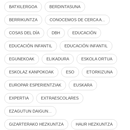
BATXILERGOA
BERDINTASUNA
BERRIKUNTZA
CONOCEMOS DE CERCA A...
COSAS DEL DÍA
DBH
EDUCACIÓN
EDUCACIÓN INFANTIL
EDUCACIÓN INFANTIL
EGUNEKOAK
ELIKADURA
ESKOLA ORTUA
ESKOLAZ KANPOKOAK
ESO
ETORKIZUNA
EUROPAR ESPERIENTZIAK
EUSKARA
EXPERTIA
EXTRAESCOLARES
EZAGUTUN DAIGUN...
GIZARTERAKO HEZKUNTZA
HAUR HEZKUNTZA