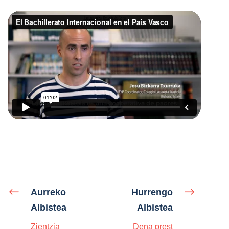
Aurreko
Hurrengo
Albistea
Albistea
Zientzia
Dena prest