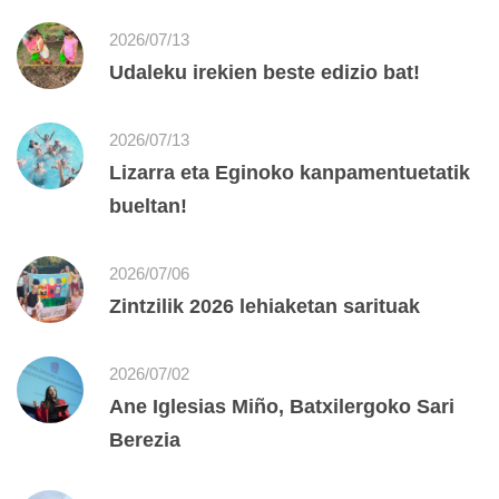
2026/07/13
Udaleku irekien beste edizio bat!
2026/07/13
Lizarra eta Eginoko kanpamentuetatik
bueltan!
2026/07/06
Zintzilik 2026 lehiaketan sarituak
2026/07/02
Ane Iglesias Miño, Batxilergoko Sari
Berezia