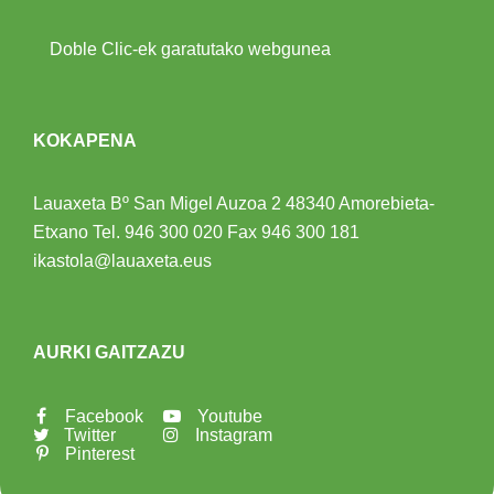
Doble Clic-ek garatutako webgunea
KOKAPENA
Lauaxeta Bº San Migel Auzoa 2
48340 Amorebieta-
Etxano
Tel.
946 300 020
Fax 946 300 181
ikastola@lauaxeta.eus
AURKI GAITZAZU
Facebook
Youtube
Twitter
Instagram
Pinterest