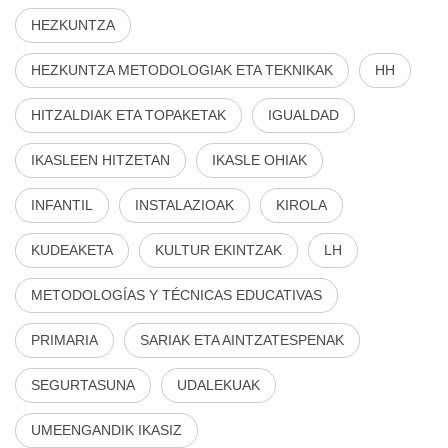
HEZKUNTZA
HEZKUNTZA METODOLOGIAK ETA TEKNIKAK
HH
HITZALDIAK ETA TOPAKETAK
IGUALDAD
IKASLEEN HITZETAN
IKASLE OHIAK
INFANTIL
INSTALAZIOAK
KIROLA
KUDEAKETA
KULTUR EKINTZAK
LH
METODOLOGÍAS Y TÉCNICAS EDUCATIVAS
PRIMARIA
SARIAK ETA AINTZATESPENAK
SEGURTASUNA
UDALEKUAK
UMEENGANDIK IKASIZ