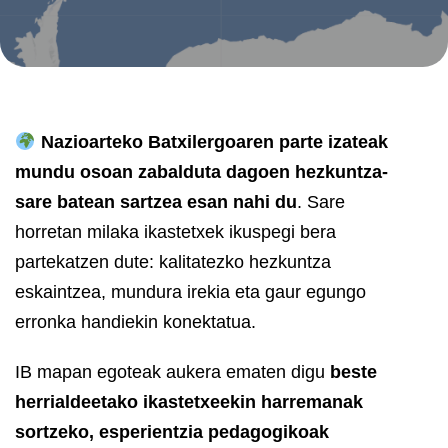
Nazioarteko Batxilergoaren parte izateak
mundu osoan zabalduta dagoen hezkuntza-
sare batean sartzea esan nahi du
. Sare
horretan milaka ikastetxek ikuspegi bera
partekatzen dute: kalitatezko hezkuntza
eskaintzea, mundura irekia eta gaur egungo
erronka handiekin konektatua.
IB mapan egoteak aukera ematen digu
beste
herrialdeetako ikastetxeekin harremanak
sortzeko, esperientzia pedagogikoak