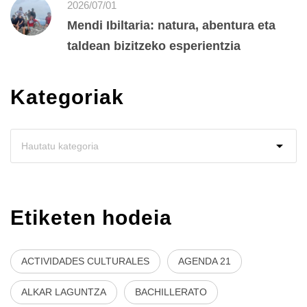
2026/07/01
Mendi Ibiltaria: natura, abentura eta
taldean bizitzeko esperientzia
Kategoriak
Etiketen hodeia
ACTIVIDADES CULTURALES
AGENDA 21
ALKAR LAGUNTZA
BACHILLERATO