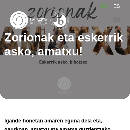
EU
ES
Zorionak eta eskerrik
asko, amatxu!
Igande honetan amaren eguna dela eta,
gaurkoan, amatxu eta amama guztientzako