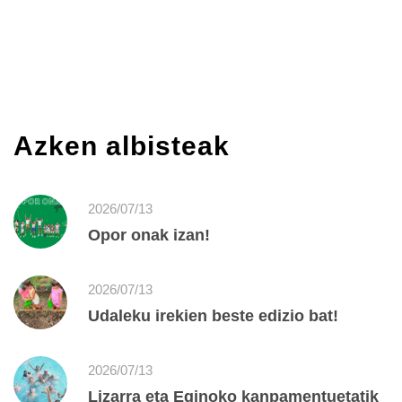
Azken albisteak
2026/07/13
Opor onak izan!
2026/07/13
Udaleku irekien beste edizio bat!
2026/07/13
Lizarra eta Eginoko kanpamentuetatik