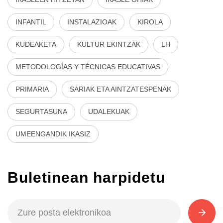
INFANTIL
INSTALAZIOAK
KIROLA
KUDEAKETA
KULTUR EKINTZAK
LH
METODOLOGÍAS Y TÉCNICAS EDUCATIVAS
PRIMARIA
SARIAK ETA AINTZATESPENAK
SEGURTASUNA
UDALEKUAK
UMEENGANDIK IKASIZ
Buletinean harpidetu