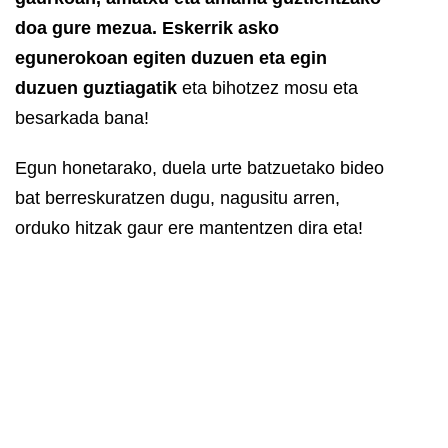
doa gure mezua.
Eskerrik asko
egunerokoan egiten duzuen eta egin
duzuen guztiagatik
eta bihotzez mosu eta
besarkada bana!
Egun honetarako, duela urte batzuetako bideo
bat berreskuratzen dugu, nagusitu arren,
orduko hitzak gaur ere mantentzen dira eta!