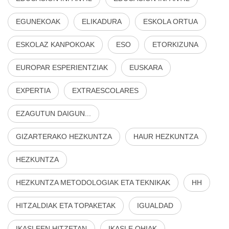
EGUNEKOAK
ELIKADURA
ESKOLA ORTUA
ESKOLAZ KANPOKOAK
ESO
ETORKIZUNA
EUROPAR ESPERIENTZIAK
EUSKARA
EXPERTIA
EXTRAESCOLARES
EZAGUTUN DAIGUN...
GIZARTERAKO HEZKUNTZA
HAUR HEZKUNTZA
HEZKUNTZA
HEZKUNTZA METODOLOGIAK ETA TEKNIKAK
HH
HITZALDIAK ETA TOPAKETAK
IGUALDAD
IKASLEEN HITZETAN
IKASLE OHIAK