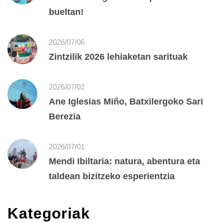
bueltan!
2026/07/06
Zintzilik 2026 lehiaketan sarituak
2026/07/02
Ane Iglesias Miño, Batxilergoko Sari
Berezia
2026/07/01
Mendi Ibiltaria: natura, abentura eta
taldean bizitzeko esperientzia
Kategoriak