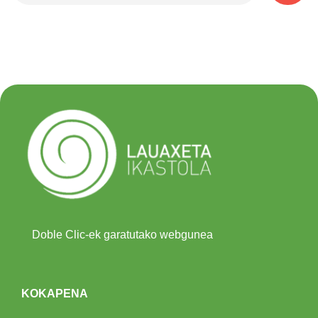
Doble Clic-ek garatutako webgunea
KOKAPENA