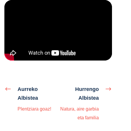
Aurreko
Hurrengo
Albistea
Albistea
Plentziara goaz!
Natura, aire garbia
eta familia