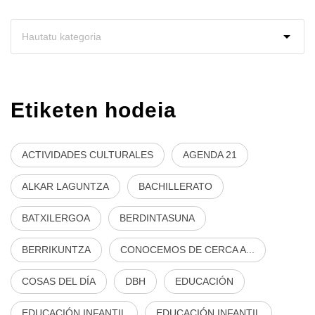
Etiketen hodeia
ACTIVIDADES CULTURALES
AGENDA 21
ALKAR LAGUNTZA
BACHILLERATO
BATXILERGOA
BERDINTASUNA
BERRIKUNTZA
CONOCEMOS DE CERCA A...
COSAS DEL DÍA
DBH
EDUCACIÓN
EDUCACIÓN INFANTIL
EDUCACIÓN INFANTIL