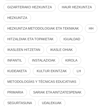
GIZARTERAKO HEZKUNTZA
HAUR HEZKUNTZA
HEZKUNTZA
HEZKUNTZA METODOLOGIAK ETA TEKNIKAK
HH
HITZALDIAK ETA TOPAKETAK
IGUALDAD
IKASLEEN HITZETAN
IKASLE OHIAK
INFANTIL
INSTALAZIOAK
KIROLA
KUDEAKETA
KULTUR EKINTZAK
LH
METODOLOGÍAS Y TÉCNICAS EDUCATIVAS
PRIMARIA
SARIAK ETA AINTZATESPENAK
SEGURTASUNA
UDALEKUAK