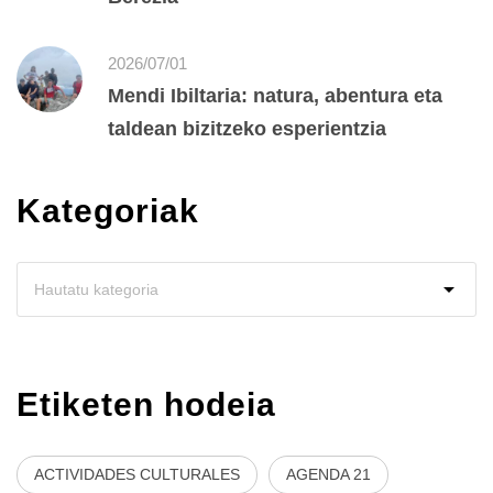
2026/07/01
Mendi Ibiltaria: natura, abentura eta
taldean bizitzeko esperientzia
Kategoriak
Etiketen hodeia
ACTIVIDADES CULTURALES
AGENDA 21