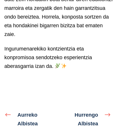
marroira eta zergatik den hain garrantzitsua
ondo bereiztea. Horrela, konposta sortzen da
eta hondakinei bigarren bizitza bat ematen
zaie.
Ingurumenarekiko kontzientzia eta
konpromisoa sendotzeko esperientzia
aberasgarria izan da.
Aurreko
Hurrengo
Albistea
Albistea