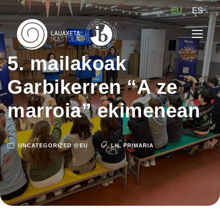
EU
ES
5. mailakoak
Garbikerren “A ze
marroia” ekimenean
UNCATEGORIZED @EU
LH
,
PRIMARIA