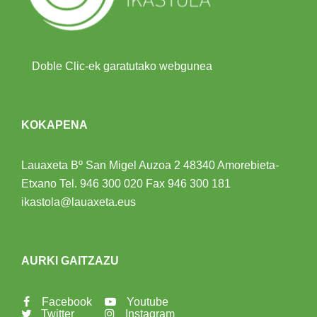
Doble Clic-ek garatutako webgunea
KOKAPENA
Lauaxeta Bº San Migel Auzoa 2
48340 Amorebieta-
Etxano
Tel.
946 300 020
Fax 946 300 181
ikastola@lauaxeta.eus
AURKI GAITZAZU
Facebook
Youtube
Twitter
Instagram