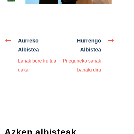
Aurreko
Hurrengo
Albistea
Albistea
Lanak bere fruitua
Pi eguneko sariak
dakar
banatu dira
Azken albisteak