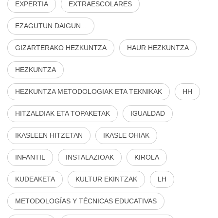
EXPERTIA
EXTRAESCOLARES
EZAGUTUN DAIGUN...
GIZARTERAKO HEZKUNTZA
HAUR HEZKUNTZA
HEZKUNTZA
HEZKUNTZA METODOLOGIAK ETA TEKNIKAK
HH
HITZALDIAK ETA TOPAKETAK
IGUALDAD
IKASLEEN HITZETAN
IKASLE OHIAK
INFANTIL
INSTALAZIOAK
KIROLA
KUDEAKETA
KULTUR EKINTZAK
LH
METODOLOGÍAS Y TÉCNICAS EDUCATIVAS