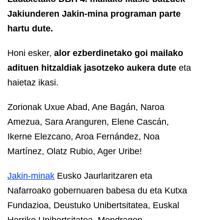
Jakiunderen Jakin-mina programan parte
hartu dute.
Honi esker,
alor ezberdinetako goi mailako
adituen hitzaldiak jasotzeko aukera dute
eta
haietaz ikasi.
Zorionak Uxue Abad, Ane Bagán, Naroa
Amezua, Sara Aranguren, Elene Cascán,
Ikerne Elezcano, Aroa Fernández, Noa
Martínez, Olatz Rubio, Ager Uribe!
Jakin-minak
Eusko Jaurlaritzaren eta
Nafarroako gobernuaren babesa du eta Kutxa
Fundazioa, Deustuko Unibertsitatea, Euskal
Herriko Unibertsitatea, Mondragon