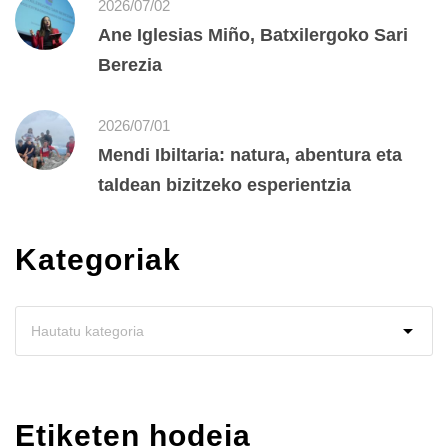
2026/07/02
Ane Iglesias Miño, Batxilergoko Sari
Berezia
2026/07/01
Mendi Ibiltaria: natura, abentura eta
taldean bizitzeko esperientzia
Kategoriak
Etiketen hodeia