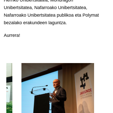
Unibertsitatea, Nafarroako Unibertsitatea,
Nafarroako Unibertsitatea publikoa eta Polymat
bezalako erakundeen laguntza.
Aurrera!