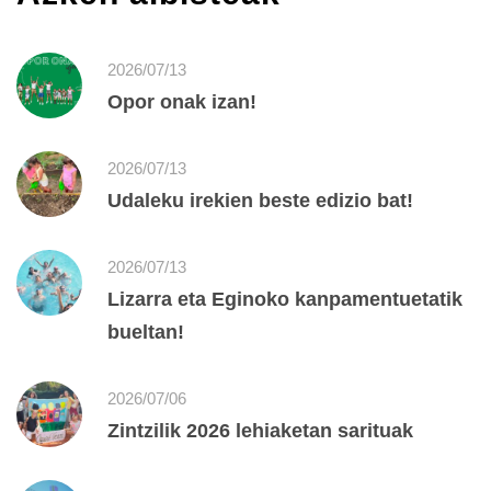
2026/07/13
Opor onak izan!
2026/07/13
Udaleku irekien beste edizio bat!
2026/07/13
Lizarra eta Eginoko kanpamentuetatik
bueltan!
2026/07/06
Zintzilik 2026 lehiaketan sarituak