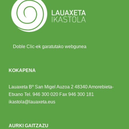
Doble Clic-ek garatutako webgunea
KOKAPENA
Lauaxeta Bº San Migel Auzoa 2
48340 Amorebieta-
Etxano
Tel.
946 300 020
Fax 946 300 181
ikastola@lauaxeta.eus
AURKI GAITZAZU