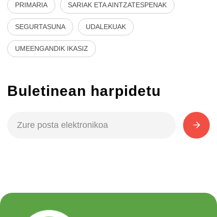
PRIMARIA
SARIAK ETA AINTZATESPENAK
SEGURTASUNA
UDALEKUAK
UMEENGANDIK IKASIZ
Buletinean harpidetu