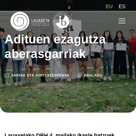
EU
ES
Adituen ezagutza
aberasgarriak
SARIAK ETA AINTZATESPENAK
DBH
,
ESO
Lauaxetako DBH 4. mailako ikasle batzuek