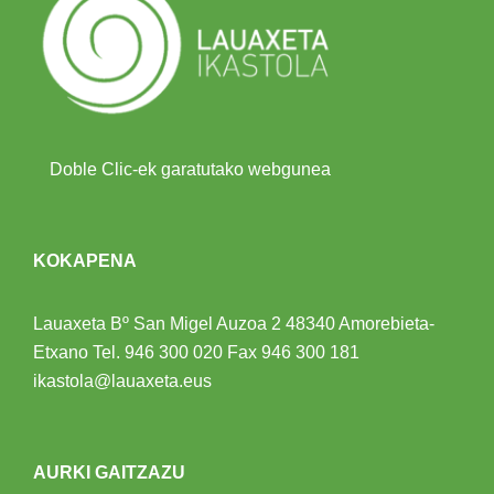
Doble Clic-ek garatutako webgunea
KOKAPENA
Lauaxeta Bº San Migel Auzoa 2
48340 Amorebieta-
Etxano
Tel.
946 300 020
Fax 946 300 181
ikastola@lauaxeta.eus
AURKI GAITZAZU