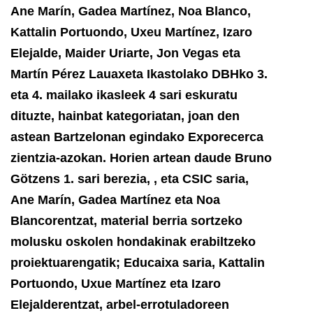
Ane Marín, Gadea Martínez, Noa Blanco,
Kattalin Portuondo, Uxeu Martínez, Izaro
Elejalde, Maider Uriarte, Jon Vegas eta
Martín Pérez Lauaxeta Ikastolako DBHko 3.
eta 4. mailako ikasleek 4 sari eskuratu
dituzte, hainbat kategoriatan, joan den
astean Bartzelonan egindako Exporecerca
zientzia-azokan. Horien artean daude Bruno
Götzens 1. sari berezia, , eta CSIC saria,
Ane Marín, Gadea Martínez eta Noa
Blancorentzat, material berria sortzeko
molusku oskolen hondakinak erabiltzeko
proiektuarengatik; Educaixa saria, Kattalin
Portuondo, Uxue Martínez eta Izaro
Elejalderentzat, arbel-errotuladoreen