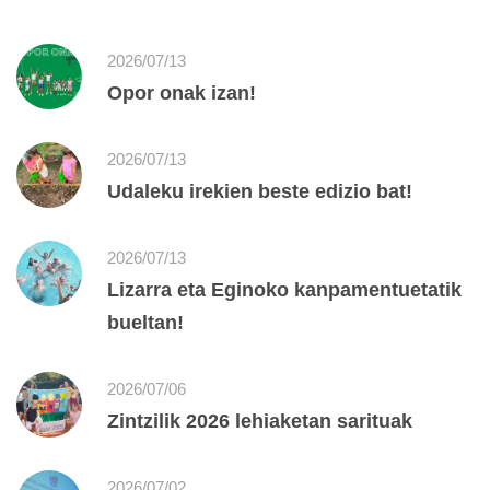
2026/07/13
Opor onak izan!
2026/07/13
Udaleku irekien beste edizio bat!
2026/07/13
Lizarra eta Eginoko kanpamentuetatik
bueltan!
2026/07/06
Zintzilik 2026 lehiaketan sarituak
2026/07/02