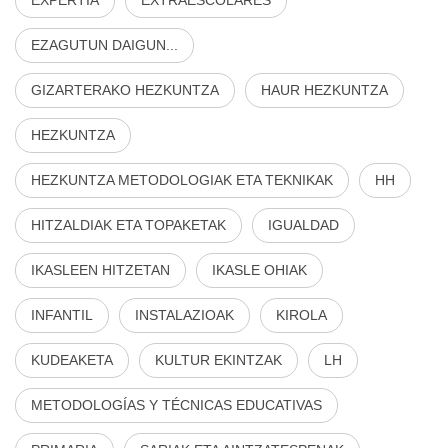
EZAGUTUN DAIGUN...
GIZARTERAKO HEZKUNTZA
HAUR HEZKUNTZA
HEZKUNTZA
HEZKUNTZA METODOLOGIAK ETA TEKNIKAK
HH
HITZALDIAK ETA TOPAKETAK
IGUALDAD
IKASLEEN HITZETAN
IKASLE OHIAK
INFANTIL
INSTALAZIOAK
KIROLA
KUDEAKETA
KULTUR EKINTZAK
LH
METODOLOGÍAS Y TÉCNICAS EDUCATIVAS