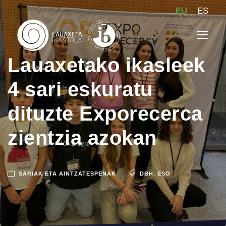
EU
ES
Lauaxetako ikasleek
4 sari eskuratu
dituzte Exporecerca
zientzia azokan
SARIAK ETA AINTZATESPENAK
DBH
,
ESO