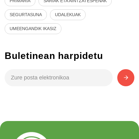
PRIMARIA
SARIAK ETA AINTZATESPENAK
SEGURTASUNA
UDALEKUAK
UMEENGANDIK IKASIZ
Buletinean harpidetu