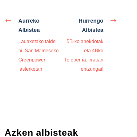
Aurreko
Hurrengo
Albistea
Albistea
Lauaxetako talde
5B-ko anekdotak
bi, San Mameseko
eta 4Bko
Greenpower
Teleberria: irratian
lasterketan
entzungai!
Azken albisteak