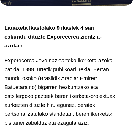
Lauaxeta Ikastolako 9 ikaslek 4 sari
eskuratu dituzte Exporecerca zientzia-
azokan.
Exporecerca Jove nazioarteko ikerketa-azoka
bat da, 1999. urtetik publikoari irekia. Bertan,
mundu osoko (Brasildik Arabiar Emirerri
Batuetaraino) bigarren hezkuntzako eta
batxilergoko gazteek beren ikerketa-proiektuak
aurkezten dituzte hiru egunez, beraiek
pertsonalizatutako standetan, beren ikerketak
bisitariei zabalduz eta ezagutaraziz.