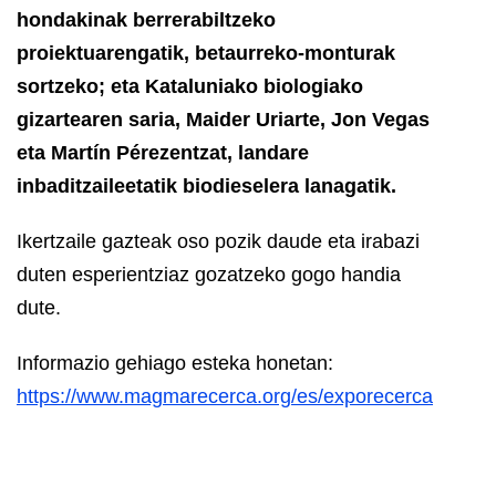
hondakinak berrerabiltzeko
proiektuarengatik, betaurreko-monturak
sortzeko; eta Kataluniako biologiako
gizartearen saria, Maider Uriarte, Jon Vegas
eta Martín Pérezentzat, landare
inbaditzaileetatik biodieselera lanagatik.
Ikertzaile gazteak oso pozik daude eta irabazi
duten esperientziaz gozatzeko gogo handia
dute.
Informazio gehiago esteka honetan:
https://www.magmarecerca.org/es/exporecerca