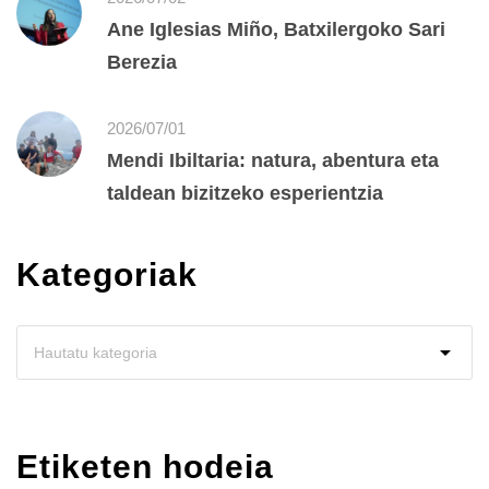
Ane Iglesias Miño, Batxilergoko Sari
Berezia
2026/07/01
Mendi Ibiltaria: natura, abentura eta
taldean bizitzeko esperientzia
Kategoriak
Etiketen hodeia