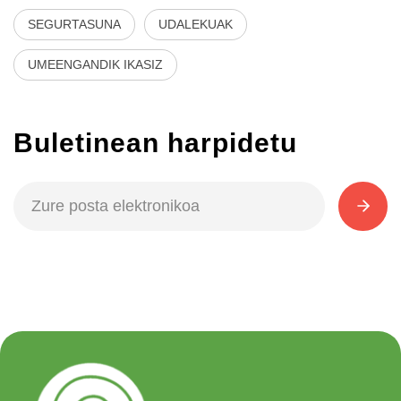
SEGURTASUNA
UDALEKUAK
UMEENGANDIK IKASIZ
Buletinean harpidetu