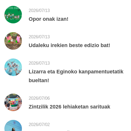
2026/07/13
Opor onak izan!
2026/07/13
Udaleku irekien beste edizio bat!
2026/07/13
Lizarra eta Eginoko kanpamentuetatik
bueltan!
2026/07/06
Zintzilik 2026 lehiaketan sarituak
2026/07/02