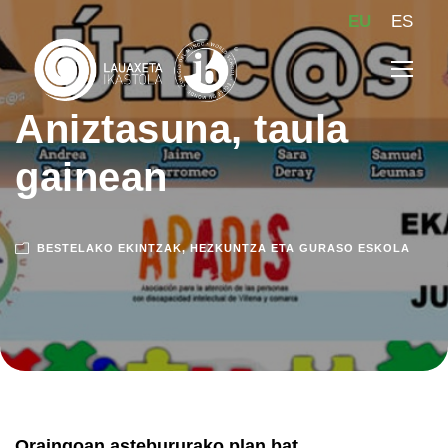
EU
ES
Aniztasuna, taula
gainean
BESTELAKO EKINTZAK
,
HEZKUNTZA ETA GURASO ESKOLA
Oraingoan astebururako plan bat