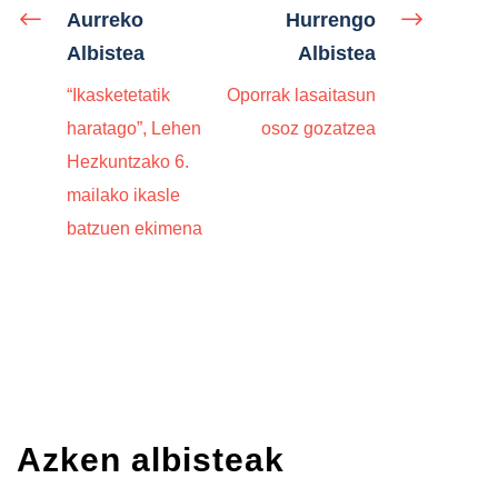
Aurreko
Hurrengo
Albistea
Albistea
“Ikasketetatik
Oporrak lasaitasun
haratago”, Lehen
osoz gozatzea
Hezkuntzako 6.
mailako ikasle
batzuen ekimena
Azken albisteak