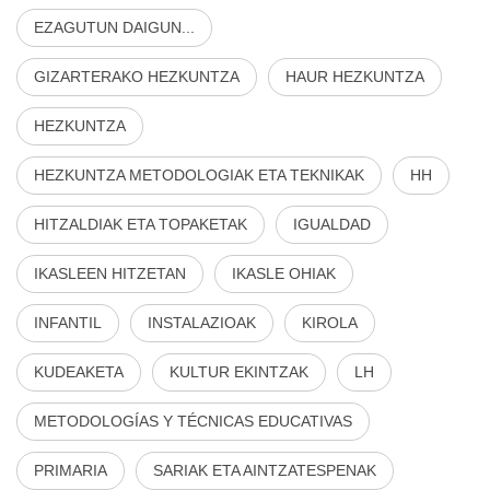
EZAGUTUN DAIGUN...
GIZARTERAKO HEZKUNTZA
HAUR HEZKUNTZA
HEZKUNTZA
HEZKUNTZA METODOLOGIAK ETA TEKNIKAK
HH
HITZALDIAK ETA TOPAKETAK
IGUALDAD
IKASLEEN HITZETAN
IKASLE OHIAK
INFANTIL
INSTALAZIOAK
KIROLA
KUDEAKETA
KULTUR EKINTZAK
LH
METODOLOGÍAS Y TÉCNICAS EDUCATIVAS
PRIMARIA
SARIAK ETA AINTZATESPENAK