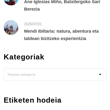
Ane Iglesias Miño, Batxilergoko Sari
Berezia
2026/07/01
Mendi Ibiltaria: natura, abentura eta
taldean bizitzeko esperientzia
Kategoriak
Etiketen hodeia