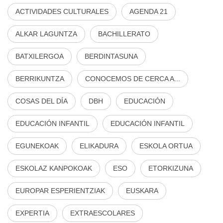
ACTIVIDADES CULTURALES
AGENDA 21
ALKAR LAGUNTZA
BACHILLERATO
BATXILERGOA
BERDINTASUNA
BERRIKUNTZA
CONOCEMOS DE CERCA A...
COSAS DEL DÍA
DBH
EDUCACIÓN
EDUCACIÓN INFANTIL
EDUCACIÓN INFANTIL
EGUNEKOAK
ELIKADURA
ESKOLA ORTUA
ESKOLAZ KANPOKOAK
ESO
ETORKIZUNA
EUROPAR ESPERIENTZIAK
EUSKARA
EXPERTIA
EXTRAESCOLARES