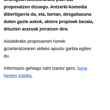
proposatzen dizuegu. Antzerki-komedia
dibertigarria da, eta, bertan, desgaitasuna
duten gazte askok, aktore propioek bezala,
dituzten arazoak jorratzen dira
.
Aisialdirako proposamen honek
gizarteratzearen aldeko apustu garbia egiten
du.
Informazio gehiago nahi izanez gero,
hona
hemen esteka.