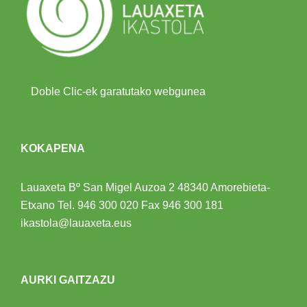
Doble Clic-ek garatutako webgunea
KOKAPENA
Lauaxeta Bº San Migel Auzoa 2
48340 Amorebieta-
Etxano
Tel.
946 300 020
Fax 946 300 181
ikastola@lauaxeta.eus
AURKI GAITZAZU