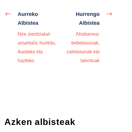
Aurreko
Hurrengo
Albistea
Albistea
Nire zientzialari
Ahotsenea:
amantala: hunkitu,
trebetasunak,
ikasteko eta
zaletasunak eta
hazteko
talentuak
Azken albisteak