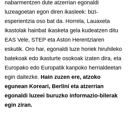
nabarmentzen dute atzerrian egonaldi
luzeagoetan egon diren ikasleek: bizi-
esperientzia oso bat da.
Horrela, Lauaxeta
ikastolak hainbat ikasketa gela kudeatzen ditu
EAS Vele, STEP eta Aston Herentziaren
eskutik.
Oro har, egonaldi luze horiek hiruhileko
batekoak edo ikasturte osokoak izaten dira, eta
Europako edo Europatik kanpoko herrialdeetan
egin daitezke.
Hain zuzen ere, atzoko
egunean Koreari, Berlini eta atzerrian
egonaldi luzeei buruzko informazio-bilerak
egin ziran.