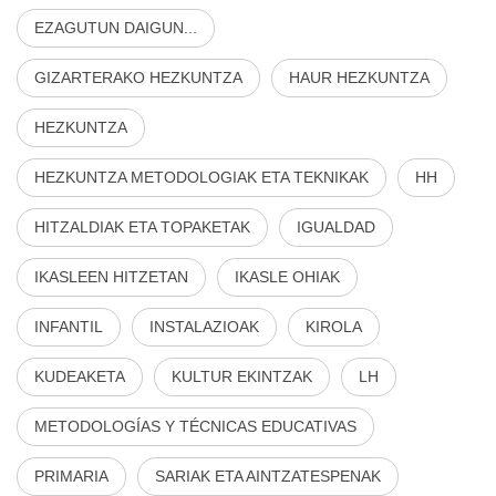
EZAGUTUN DAIGUN...
GIZARTERAKO HEZKUNTZA
HAUR HEZKUNTZA
HEZKUNTZA
HEZKUNTZA METODOLOGIAK ETA TEKNIKAK
HH
HITZALDIAK ETA TOPAKETAK
IGUALDAD
IKASLEEN HITZETAN
IKASLE OHIAK
INFANTIL
INSTALAZIOAK
KIROLA
KUDEAKETA
KULTUR EKINTZAK
LH
METODOLOGÍAS Y TÉCNICAS EDUCATIVAS
PRIMARIA
SARIAK ETA AINTZATESPENAK