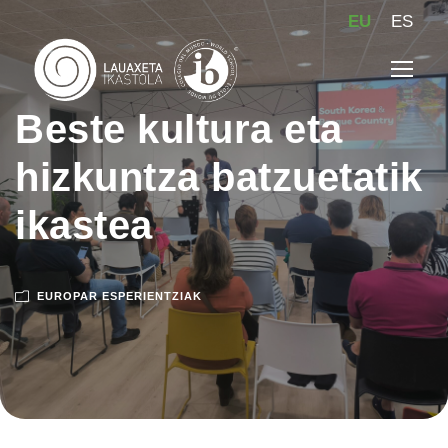
EU
ES
Beste kultura eta
hizkuntza batzuetatik
ikastea
EUROPAR ESPERIENTZIAK