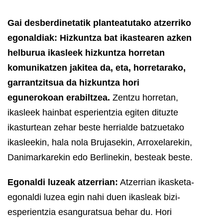
Gai desberdinetatik planteatutako atzerriko
egonaldiak:
Hizkuntza bat ikastearen azken
helburua ikasleek hizkuntza horretan
komunikatzen jakitea da, eta, horretarako,
garrantzitsua da hizkuntza hori
egunerokoan erabiltzea.
Zentzu horretan,
ikasleek hainbat esperientzia egiten dituzte
ikasturtean zehar beste herrialde batzuetako
ikasleekin, hala nola Brujasekin, Arroxelarekin,
Danimarkarekin edo Berlinekin, besteak beste.
Egonaldi luzeak atzerrian:
Atzerrian ikasketa-
egonaldi luzea egin nahi duen ikasleak bizi-
esperientzia esanguratsua behar du. Hori