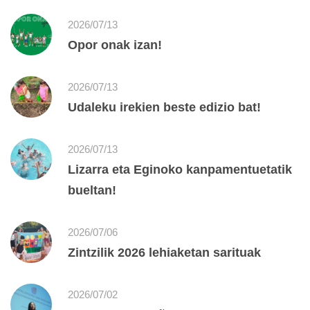
2026/07/13
Opor onak izan!
2026/07/13
Udaleku irekien beste edizio bat!
2026/07/13
Lizarra eta Eginoko kanpamentuetatik
bueltan!
2026/07/06
Zintzilik 2026 lehiaketan sarituak
2026/07/02