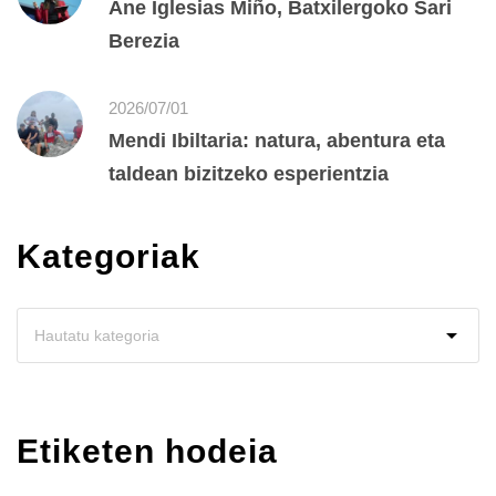
Ane Iglesias Miño, Batxilergoko Sari
Berezia
2026/07/01
Mendi Ibiltaria: natura, abentura eta
taldean bizitzeko esperientzia
Kategoriak
Etiketen hodeia