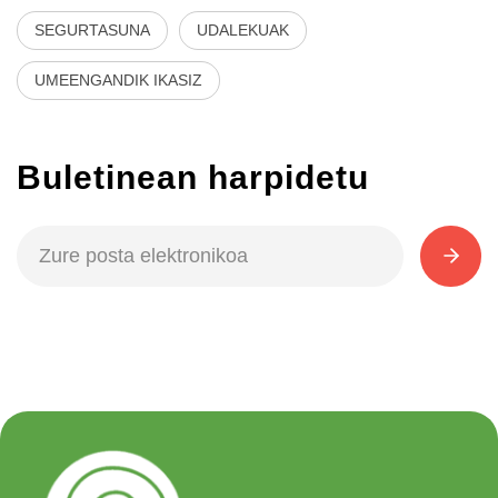
SEGURTASUNA
UDALEKUAK
UMEENGANDIK IKASIZ
Buletinean harpidetu