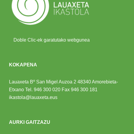
Doble Clic-ek garatutako webgunea
KOKAPENA
Lauaxeta Bº San Migel Auzoa 2
48340 Amorebieta-
Etxano
Tel.
946 300 020
Fax 946 300 181
ikastola@lauaxeta.eus
AURKI GAITZAZU