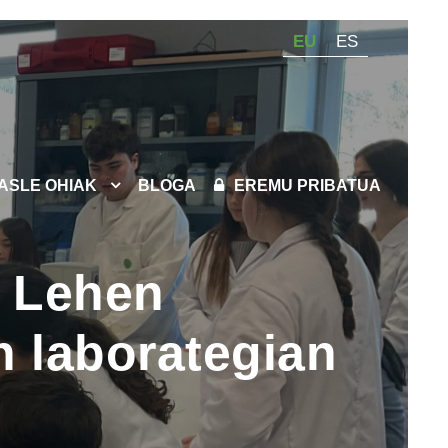
EU
ES
KASLE OHIAK
BLOGA
EREMU PRIBATUA
a Lehen
n laborategian