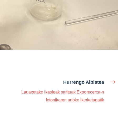
Hurrengo Albistea
Lauaxetako ikasleak sarituak Exporecerca-n
fotonikaren arloko ikerketagatik