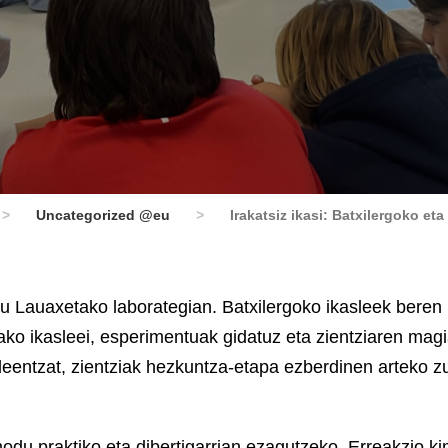
>
Uncategorized @eu
>
Irakatsiz ikasi: Batxilergoko e
gu Lauaxetako laborategian. Batxilergoko ikasleek beren
ako ikasleei, esperimentuak gidatuz eta zientziaren mag
ldeentzat, zientziak hezkuntza-etapa ezberdinen arteko z
odu praktiko eta dibertigarrian ezagutzeko. Erreakzio k