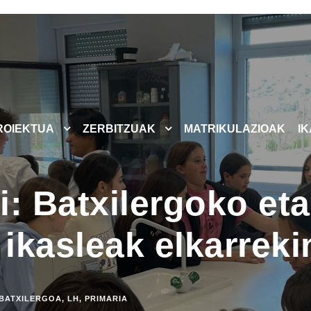
ROIEKTUA
ZERBITZUAK
MATRIKULAZIOAK
I
si: Batxilergoko et
ikasleak elkarreki
BATXILERGOA
,
LH
,
PRIMARIA