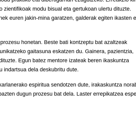
io zientifikoak modu bisual eta gertukoan ulertu dituzte.
ek euren jakin-mina garatzen, galderak egiten ikasten e
e prozesu honetan. Beste bati kontzeptu bat azaltzeak
nikatzeko gaitasuna eskatzen du. Gainera, pazientzia,
 dituzte. Egun batez mentore izateak beren ikaskuntza
u indartsua dela deskubritu dute.
arlanerako espiritua sendotzen dute, irakaskuntza nora
rabazten dugun prozesu bat dela. Laster errepikatzea esp