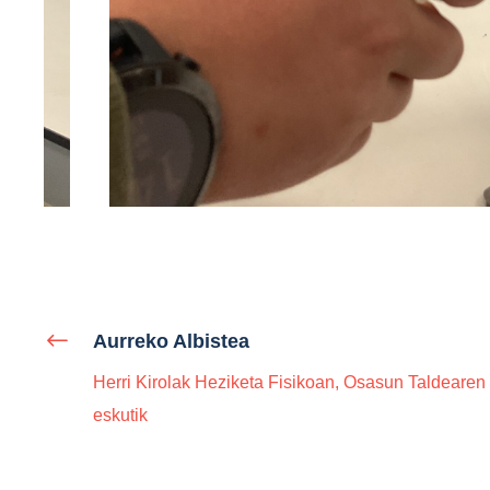
Aurreko Albistea
Herri Kirolak Heziketa Fisikoan, Osasun Taldearen
eskutik