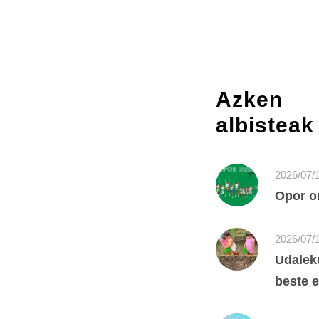
Azken
albisteak
2026/07/
Opor o
2026/07/
Udalek
beste e