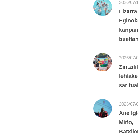
2026/07/
Lizarra
Eginok
kanpam
bueltan
2026/07/
Zintzil
lehiake
saritua
2026/07/
Ane Igl
Miño,
Batxile