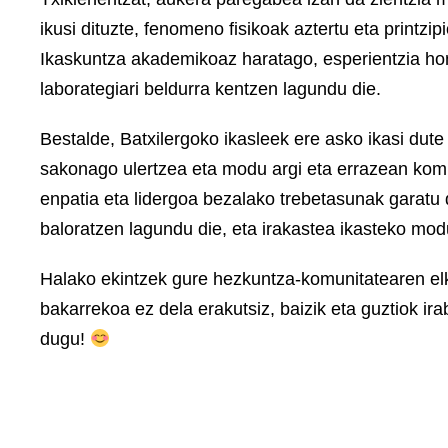
ikusi dituzte, fenomeno fisikoak aztertu eta printzip
Ikaskuntza akademikoaz haratago, esperientzia hon
laborategiari beldurra kentzen lagundu die.
Bestalde, Batxilergoko ikasleek ere asko ikasi dut
sakonago ulertzea eta modu argi eta errazean komu
enpatia eta lidergoa bezalako trebetasunak garatu
baloratzen lagundu die, eta irakastea ikasteko mod
Halako ekintzek gure hezkuntza-komunitatearen elk
bakarrekoa ez dela erakutsiz, baizik eta guztiok i
dugu!