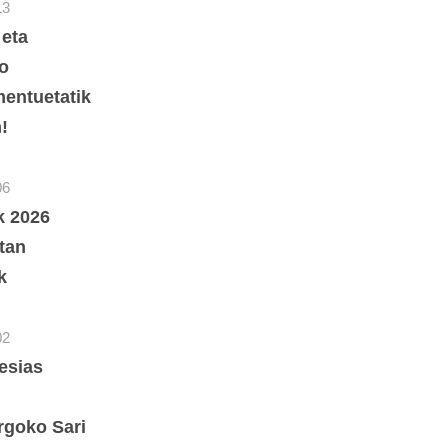
13
 eta
o
entuetatik
!
06
ik 2026
tan
k
02
esias
rgoko Sari