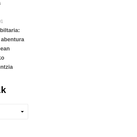
a
01
biltaria:
 abentura
dean
ko
ntzia
ak