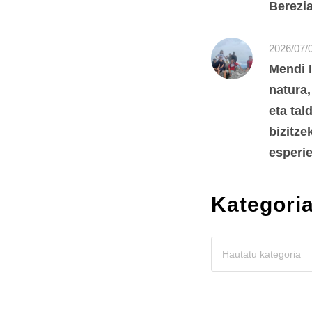
Berezi
2026/07/
Mendi I
natura,
eta tal
bizitze
esperie
Kategori