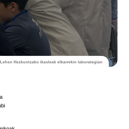
ta Lehen Hezkuntzako ikasleak elkarrekin laborategian
ia
ubi
imikoak