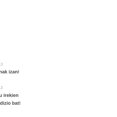
13
nak izan!
13
u irekien
dizio bat!