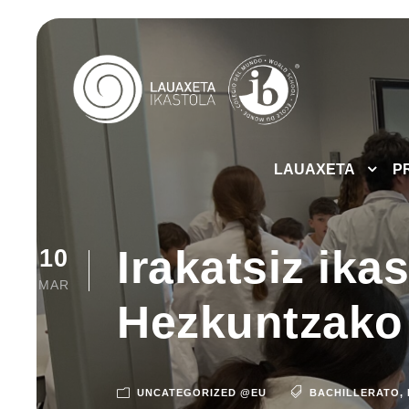
LAUAXETA
P
Irakatsiz ika
10
MAR
Hezkuntzako 
UNCATEGORIZED @EU
BACHILLERATO
,