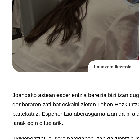
Lauaxeta Ikastola
Joandako astean esperientzia berezia bizi izan du
denboraren zati bat eskaini zieten Lehen Hezkuntz
partekatuz. Esperientzia aberasgarria izan da bi a
lanak egin dituelarik.
Txikienentzat, aukera paregabea izan da zientzia m