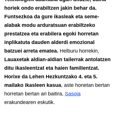
horiek ondo erabiltzen jakin behar da.
Funtsezkoa da gure ikasleak eta seme-
alabak modu arduratsuan erabiltzeko
prestatzea eta erabilera egoki horretan
inplikatuta dauden alderdi emozional
batzuei arreta ematea.
Helburu horrekin,
Lauaxetak aldian-aldian tailerrak antolatzen
ditu ikasleentzat eta haien familientzat.
Horixe da Lehen Hezkuntzako 4. eta 5.
mailako ikasleen kasua
, aste honetan bertan
horretan bertan ari baitira,
Sasoia
erakundearen eskutik.