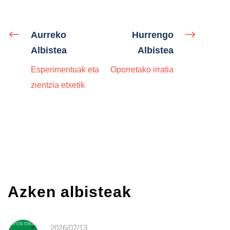
Aurreko
Hurrengo
Albistea
Albistea
Esperimentuak eta
Oporretako irratia
zientzia etxetik
Azken albisteak
2026/07/13