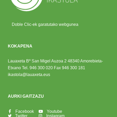
Doble Clic-ek garatutako webgunea
KOKAPENA
Lauaxeta Bº San Migel Auzoa 2
48340 Amorebieta-
Etxano
Tel.
946 300 020
Fax 946 300 181
ikastola@lauaxeta.eus
AURKI GAITZAZU
Facebook
Youtube
Twitter
Instagram