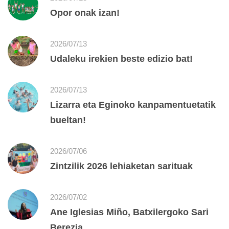
Opor onak izan!
2026/07/13
Udaleku irekien beste edizio bat!
2026/07/13
Lizarra eta Eginoko kanpamentuetatik
bueltan!
2026/07/06
Zintzilik 2026 lehiaketan sarituak
2026/07/02
Ane Iglesias Miño, Batxilergoko Sari
Berezia