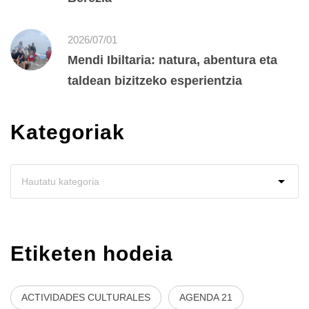
2026/07/01
Mendi Ibiltaria: natura, abentura eta
taldean bizitzeko esperientzia
Kategoriak
Etiketen hodeia
ACTIVIDADES CULTURALES
AGENDA 21