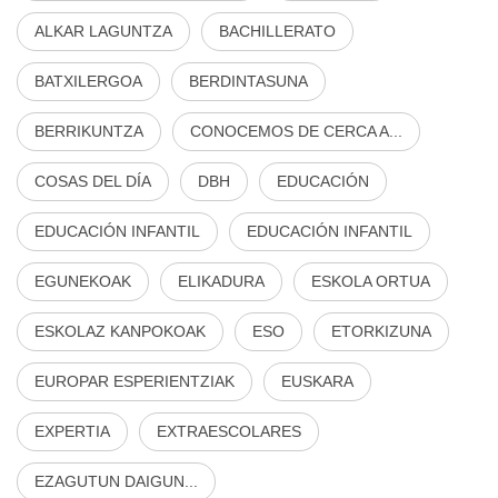
ALKAR LAGUNTZA
BACHILLERATO
BATXILERGOA
BERDINTASUNA
BERRIKUNTZA
CONOCEMOS DE CERCA A...
COSAS DEL DÍA
DBH
EDUCACIÓN
EDUCACIÓN INFANTIL
EDUCACIÓN INFANTIL
EGUNEKOAK
ELIKADURA
ESKOLA ORTUA
ESKOLAZ KANPOKOAK
ESO
ETORKIZUNA
EUROPAR ESPERIENTZIAK
EUSKARA
EXPERTIA
EXTRAESCOLARES
EZAGUTUN DAIGUN...