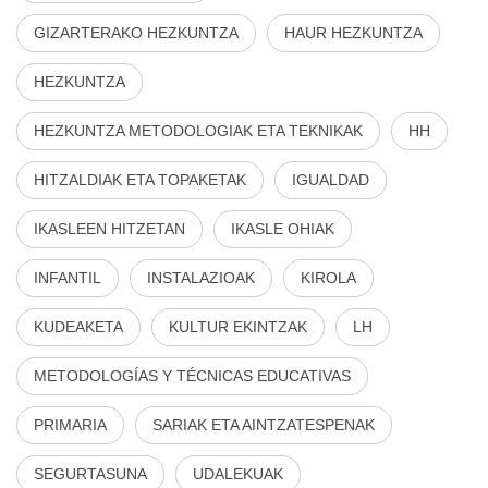
GIZARTERAKO HEZKUNTZA
HAUR HEZKUNTZA
HEZKUNTZA
HEZKUNTZA METODOLOGIAK ETA TEKNIKAK
HH
HITZALDIAK ETA TOPAKETAK
IGUALDAD
IKASLEEN HITZETAN
IKASLE OHIAK
INFANTIL
INSTALAZIOAK
KIROLA
KUDEAKETA
KULTUR EKINTZAK
LH
METODOLOGÍAS Y TÉCNICAS EDUCATIVAS
PRIMARIA
SARIAK ETA AINTZATESPENAK
SEGURTASUNA
UDALEKUAK