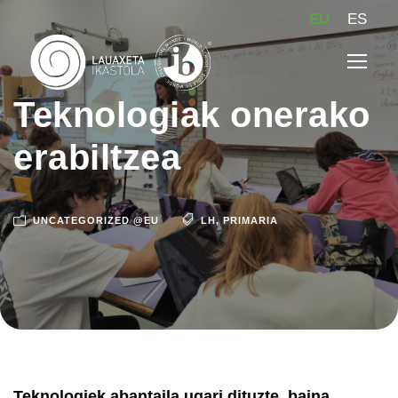
EU
ES
Teknologiak onerako
erabiltzea
UNCATEGORIZED @EU
LH
,
PRIMARIA
Teknologiek abantaila ugari dituzte, baina