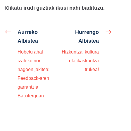
Klikatu irudi guztiak ikusi nahi badituzu.
Aurreko
Hurrengo
Albistea
Albistea
Hobetu ahal
Hizkuntza, kultura
izateko non
eta ikaskuntza
nagoen jakitea:
trukea!
Feedback-aren
garrantzia
Batxilergoan