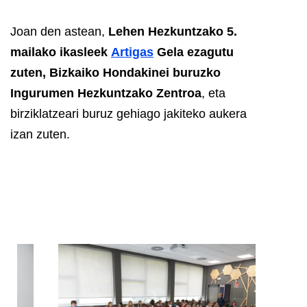
Joan den astean,
Lehen Hezkuntzako 5.
mailako ikasleek
Artigas
Gela ezagutu
zuten, Bizkaiko Hondakinei buruzko
Ingurumen Hezkuntzako Zentroa
, eta
birziklatzeari buruz gehiago jakiteko aukera
izan zuten.