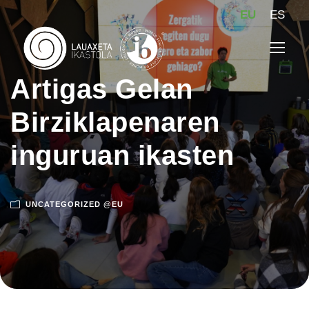
EU
ES
Artigas Gelan
Birziklapenaren
inguruan ikasten
UNCATEGORIZED @EU