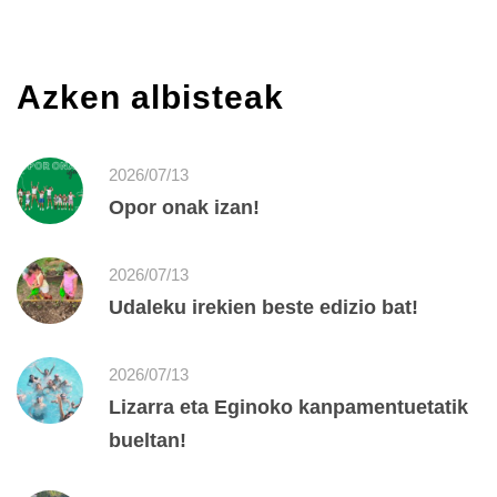
Azken albisteak
2026/07/13
Opor onak izan!
2026/07/13
Udaleku irekien beste edizio bat!
2026/07/13
Lizarra eta Eginoko kanpamentuetatik
bueltan!