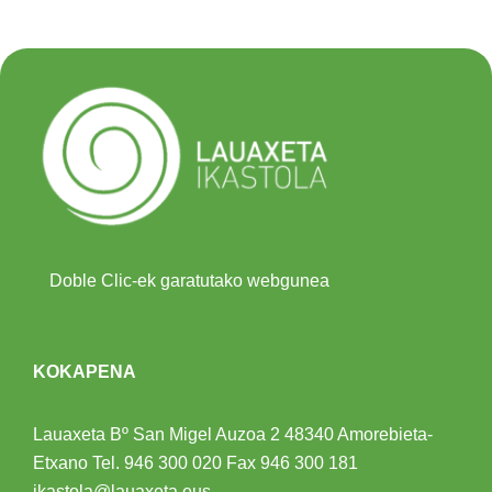
Doble Clic-ek garatutako webgunea
KOKAPENA
Lauaxeta Bº San Migel Auzoa 2
48340 Amorebieta-
Etxano
Tel.
946 300 020
Fax 946 300 181
ikastola@lauaxeta.eus