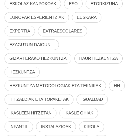
ESKOLAZ KANPOKOAK
ESO
ETORKIZUNA
EUROPAR ESPERIENTZIAK
EUSKARA
EXPERTIA
EXTRAESCOLARES
EZAGUTUN DAIGUN...
GIZARTERAKO HEZKUNTZA
HAUR HEZKUNTZA
HEZKUNTZA
HEZKUNTZA METODOLOGIAK ETA TEKNIKAK
HH
HITZALDIAK ETA TOPAKETAK
IGUALDAD
IKASLEEN HITZETAN
IKASLE OHIAK
INFANTIL
INSTALAZIOAK
KIROLA