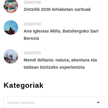
2026/07/06
Zintzilik 2026 lehiaketan sarituak
2026/07/02
Ane Iglesias Miño, Batxilergoko Sari
Berezia
2026/07/01
Mendi Ibiltaria: natura, abentura eta
taldean bizitzeko esperientzia
Kategoriak