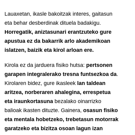
Lauaxetan, ikasle bakoitzak interes, gaitasun
eta behar desberdinak dituela badakigu.
Horregatik, aniztasunari erantzuteko gure
apustua ez da bakarrik arlo akademikoan
islatzen, baizik eta kirol arloan ere.
Kirola ez da jarduera fisiko hutsa:
pertsonen
garapen integralerako tresna funtsezkoa da
.
Kirolaren bidez, gure ikasleek
lan taldean
aritzea, norberaren ahalegina, errespetua
eta iraunkortasuna
bezalako oinarrizko
balioak ikasten dituzte. Gainera,
osasun fisiko
eta mentala hobetzeko, trebetasun motorrak
garatzeko eta bizitza osoan lagun izan