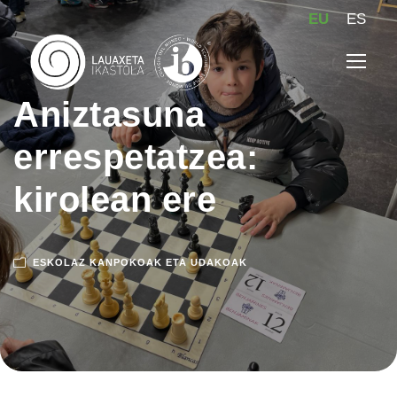
EU
ES
Aniztasuna
errespetatzea:
kirolean ere
ESKOLAZ KANPOKOAK ETA UDAKOAK