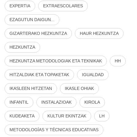
EXPERTIA
EXTRAESCOLARES
EZAGUTUN DAIGUN...
GIZARTERAKO HEZKUNTZA
HAUR HEZKUNTZA
HEZKUNTZA
HEZKUNTZA METODOLOGIAK ETA TEKNIKAK
HH
HITZALDIAK ETA TOPAKETAK
IGUALDAD
IKASLEEN HITZETAN
IKASLE OHIAK
INFANTIL
INSTALAZIOAK
KIROLA
KUDEAKETA
KULTUR EKINTZAK
LH
METODOLOGÍAS Y TÉCNICAS EDUCATIVAS