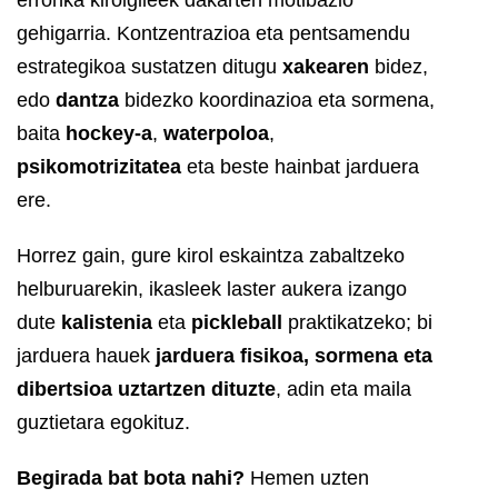
gehigarria. Kontzentrazioa eta pentsamendu
estrategikoa sustatzen ditugu
xakearen
bidez,
edo
dantza
bidezko koordinazioa eta sormena,
baita
hockey-a
,
waterpoloa
,
psikomotrizitatea
eta beste hainbat jarduera
ere.
Horrez gain, gure kirol eskaintza zabaltzeko
helburuarekin, ikasleek laster aukera izango
dute
kalistenia
eta
pickleball
praktikatzeko; bi
jarduera hauek
jarduera fisikoa, sormena eta
dibertsioa uztartzen dituzte
, adin eta maila
guztietara egokituz.
Begirada bat bota nahi?
Hemen uzten