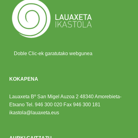
Doble Clic-ek garatutako webgunea
KOKAPENA
Lauaxeta Bº San Migel Auzoa 2
48340 Amorebieta-
Etxano
Tel.
946 300 020
Fax 946 300 181
ikastola@lauaxeta.eus