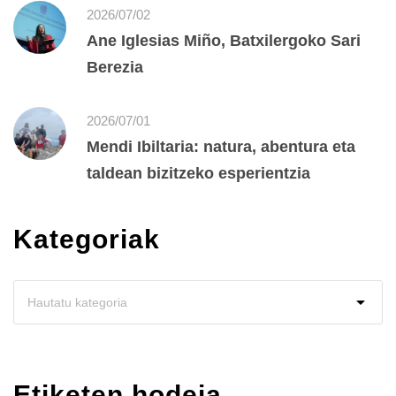
2026/07/02
Ane Iglesias Miño, Batxilergoko Sari
Berezia
2026/07/01
Mendi Ibiltaria: natura, abentura eta
taldean bizitzeko esperientzia
Kategoriak
Etiketen hodeia