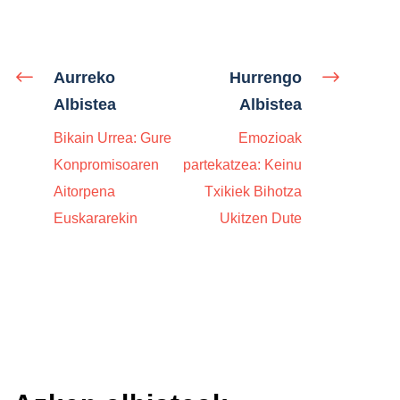
Aurreko
Hurrengo
Albistea
Albistea
Bikain Urrea: Gure
Emozioak
Konpromisoaren
partekatzea: Keinu
Aitorpena
Txikiek Bihotza
Euskararekin
Ukitzen Dute