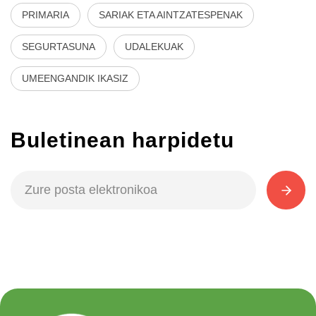
PRIMARIA
SARIAK ETA AINTZATESPENAK
SEGURTASUNA
UDALEKUAK
UMEENGANDIK IKASIZ
Buletinean harpidetu