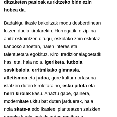
ditzaketen pasioak aurkitzeko bide ezin
hobea da
.
Badakigu ikasle bakoitzak modu desberdinean
lotzen duela kirolarekin. Horregatik, diziplina
anitz eskaintzen ditugu, eskolako zein eskolaz
kanpoko arloetan, haien interes eta
talentuetara egokituz. Kirol tradizionalagoetatik
hasi eta, hala nola,
igeriketa
,
futbola
,
saskibaloia
,
erritmikako gimnasia
,
atletismoa
eta
judoa
, gure kultur nortasuna
islatzen duten kiroletaraino,
esku pilota
eta
herri kirolak
kasu. Ahaztu gabe, gainera,
modernitate ukitu bat duten jarduerak, hala
nola
skate-a
edo ikasleei planteatzen zaizkien
erronka kirolgileek dakarten motibazio