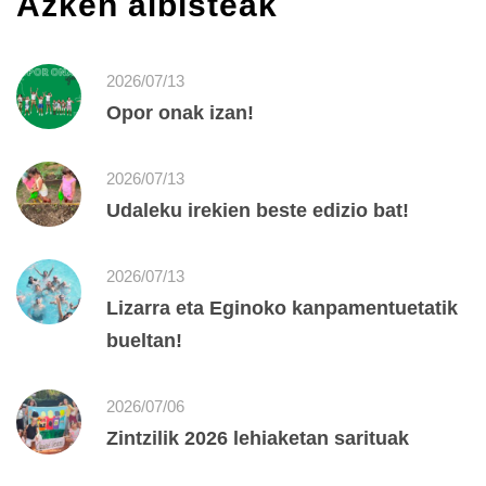
Azken albisteak
2026/07/13
Opor onak izan!
2026/07/13
Udaleku irekien beste edizio bat!
2026/07/13
Lizarra eta Eginoko kanpamentuetatik
bueltan!
2026/07/06
Zintzilik 2026 lehiaketan sarituak