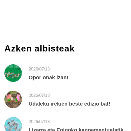
Azken albisteak
2026/07/13
Opor onak izan!
2026/07/13
Udaleku irekien beste edizio bat!
2026/07/13
Lizarra eta Eginoko kanpamentuetatik