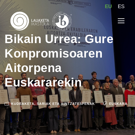
EU
ES
Bikain Urrea: Gure
Konpromisoaren
Aitorpena
Euskararekin
KUDEAKETA
,
SARIAK ETA AINTZATESPENAK
EUSKARA