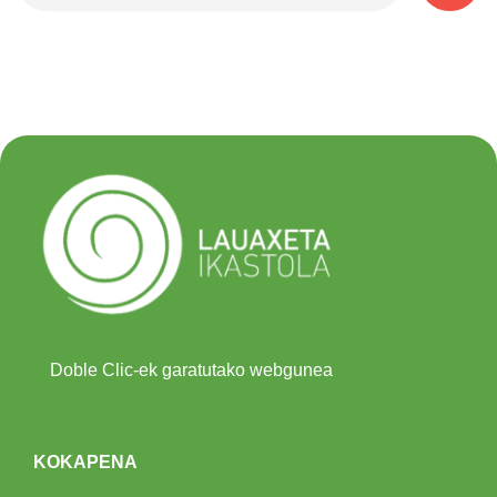
Doble Clic-ek garatutako webgunea
KOKAPENA