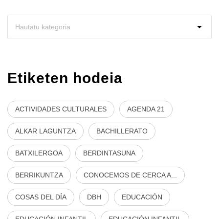
Etiketen hodeia
ACTIVIDADES CULTURALES
AGENDA 21
ALKAR LAGUNTZA
BACHILLERATO
BATXILERGOA
BERDINTASUNA
BERRIKUNTZA
CONOCEMOS DE CERCA A...
COSAS DEL DÍA
DBH
EDUCACIÓN
EDUCACIÓN INFANTIL
EDUCACIÓN INFANTIL