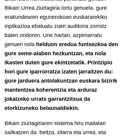
Bikain Urrea ziurtagiria lortu genuela, gure
erakundearen egunerokoan euskararekiko
inplikazioa ebaluatu zuen auditoria zorrotz
baten ondoren. Une hartan, azpimarratu
genuen nola
helduon eredua funtsezkoa den
gure seme-alaben hezkuntzan, eta nola
ikasten duten gure ekintzetatik. Printzipio
hori gure iparrorratza izaten jarraitzen du:
gure jarduera antolakuntzan euskara bizirik
mantentzea koherentzia eta arduraz
jokatzeko urrats garrantzitsua da
etorkizuneko belaunaldiekin.
Bikain ziurtagiriaren sistema hiru mailatan
sailkatzen da: beltza, zilarra eta urrea, eta