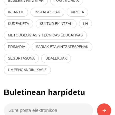
IKASLEEN HITZETAN
IKASLE OHIAK
INFANTIL
INSTALAZIOAK
KIROLA
KUDEAKETA
KULTUR EKINTZAK
LH
METODOLOGÍAS Y TÉCNICAS EDUCATIVAS
PRIMARIA
SARIAK ETA AINTZATESPENAK
SEGURTASUNA
UDALEKUAK
UMEENGANDIK IKASIZ
Buletinean harpidetu