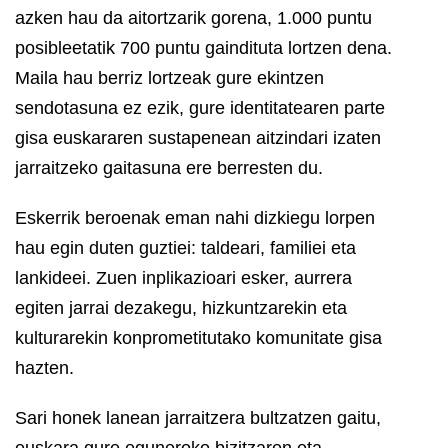
azken hau da aitortzarik gorena, 1.000 puntu
posibleetatik 700 puntu gaindituta lortzen dena.
Maila hau berriz lortzeak gure ekintzen
sendotasuna ez ezik, gure identitatearen parte
gisa euskararen sustapenean aitzindari izaten
jarraitzeko gaitasuna ere berresten du.
Eskerrik beroenak eman nahi dizkiegu lorpen
hau egin duten guztiei: taldeari, familiei eta
lankideei. Zuen inplikazioari esker, aurrera
egiten jarrai dezakegu, hizkuntzarekin eta
kulturarekin konprometitutako komunitate gisa
hazten.
Sari honek lanean jarraitzera bultzatzen gaitu,
euskara gure eguneroko bizitzaren eta