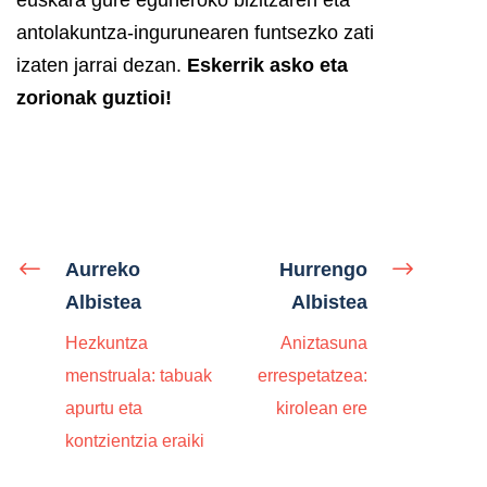
antolakuntza-ingurunearen funtsezko zati
izaten jarrai dezan.
Eskerrik asko eta
zorionak guztioi!
Aurreko
Hurrengo
Albistea
Albistea
Hezkuntza
Aniztasuna
menstruala: tabuak
errespetatzea:
apurtu eta
kirolean ere
kontzientzia eraiki