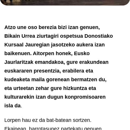
Atzo une oso berezia bizi izan genuen,
Bikain Urrea ziurtagiri ospetsua Donostiako
Kursaal Jauregian jasotzeko aukera izan
baikenuen. Aitorpen honek, Eusko
Jaurlaritzak emandakoa, gure erakundean
euskararen presentzia, erabilera eta
kudeaketa maila gorenean bermatzen du,
eta urteetan zehar gure hizkuntza eta
kulturarekin izan dugun konpromisoaren
isla da
.
Lorpen hau ez da bat-batean sortzen.
Ekainean, harrotasunez partekatu genuen