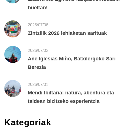
bueltan!
2026/07/06
Zintzilik 2026 lehiaketan sarituak
2026/07/02
Ane Iglesias Miño, Batxilergoko Sari
Berezia
2026/07/01
Mendi Ibiltaria: natura, abentura eta
taldean bizitzeko esperientzia
Kategoriak