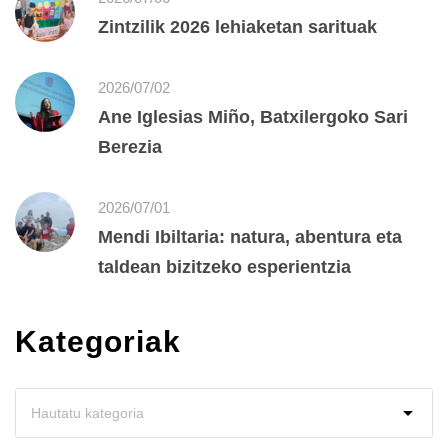
Zintzilik 2026 lehiaketan sarituak
2026/07/02
Ane Iglesias Miño, Batxilergoko Sari
Berezia
2026/07/01
Mendi Ibiltaria: natura, abentura eta
taldean bizitzeko esperientzia
Kategoriak