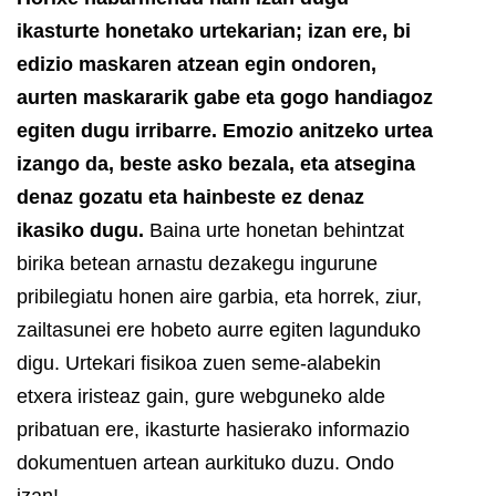
ikasturte honetako urtekarian; izan ere, bi
edizio maskaren atzean egin ondoren,
aurten maskararik gabe eta gogo handiagoz
egiten dugu irribarre.
Emozio anitzeko urtea
izango da, beste asko bezala, eta atsegina
denaz gozatu eta hainbeste ez denaz
ikasiko dugu.
Baina urte honetan behintzat
birika betean arnastu dezakegu ingurune
pribilegiatu honen aire garbia, eta horrek, ziur,
zailtasunei ere hobeto aurre egiten lagunduko
digu.
Urtekari fisikoa zuen seme-alabekin
etxera iristeaz gain, gure webguneko alde
pribatuan ere, ikasturte hasierako informazio
dokumentuen artean aurkituko duzu. Ondo
izan!