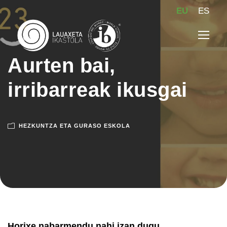
EU
ES
Aurten bai,
irribarreak ikusgai
HEZKUNTZA ETA GURASO ESKOLA
Horixe nabarmendu nahi izan dugu