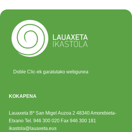
Doble Clic-ek garatutako webgunea
KOKAPENA
Lauaxeta Bº San Migel Auzoa 2
48340 Amorebieta-
Etxano
Tel.
946 300 020
Fax 946 300 181
ikastola@lauaxeta.eus