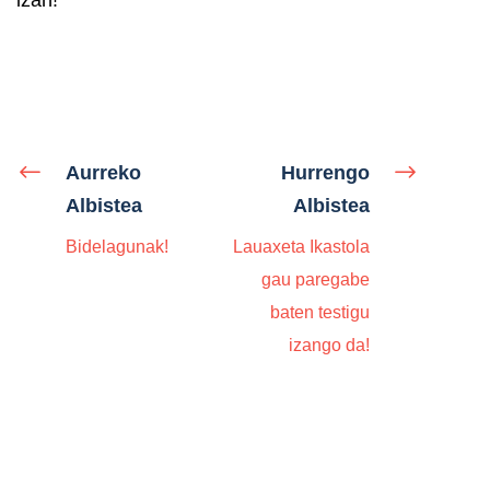
Aurreko
Hurrengo
Albistea
Albistea
Bidelagunak!
Lauaxeta Ikastola
gau paregabe
baten testigu
izango da!