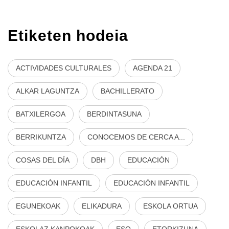
Etiketen hodeia
ACTIVIDADES CULTURALES
AGENDA 21
ALKAR LAGUNTZA
BACHILLERATO
BATXILERGOA
BERDINTASUNA
BERRIKUNTZA
CONOCEMOS DE CERCA A...
COSAS DEL DÍA
DBH
EDUCACIÓN
EDUCACIÓN INFANTIL
EDUCACIÓN INFANTIL
EGUNEKOAK
ELIKADURA
ESKOLA ORTUA
ESKOLAZ KANPOKOAK
ESO
ETORKIZUNA