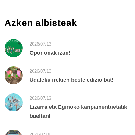
Azken albisteak
2026/07/13
Opor onak izan!
2026/07/13
Udaleku irekien beste edizio bat!
2026/07/13
Lizarra eta Eginoko kanpamentuetatik
bueltan!
2026/07/06