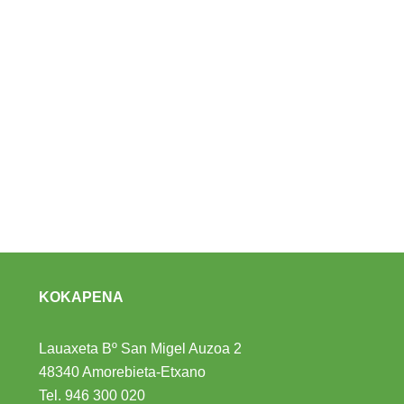
KOKAPENA
Lauaxeta Bº San Migel Auzoa 2
48340 Amorebieta-Etxano
Tel.
946 300 020