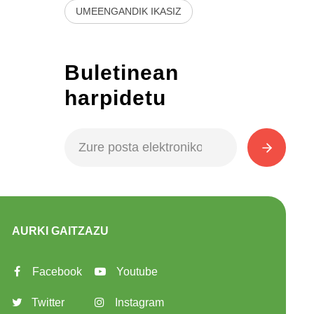
UMEENGANDIK IKASIZ
Buletinean
harpidetu
AURKI GAITZAZU
Facebook
Youtube
Twitter
Instagram