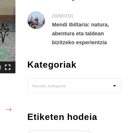
2026/07/01
Mendi Ibiltaria: natura,
abentura eta taldean
bizitzeko esperientzia
Kategoriak
Etiketen hodeia