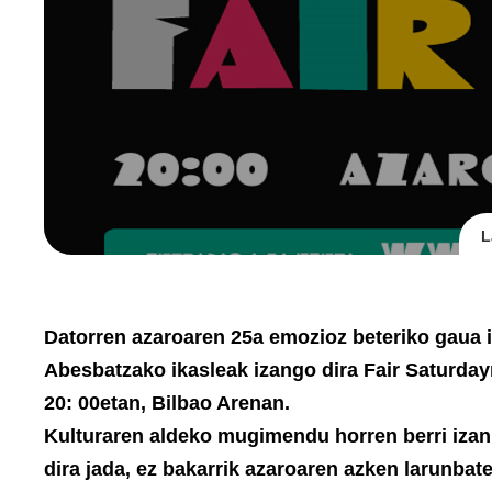
L
Datorren azaroaren 25a emozioz beteriko gaua 
Abesbatzako ikasleak izango dira Fair Saturday
20: 00etan, Bilbao Arenan.
Kulturaren aldeko mugimendu horren berri izan 
dira jada, ez bakarrik azaroaren azken larunbate