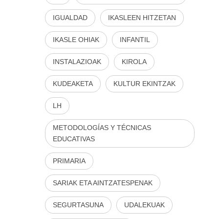
IGUALDAD
IKASLEEN HITZETAN
IKASLE OHIAK
INFANTIL
INSTALAZIOAK
KIROLA
KUDEAKETA
KULTUR EKINTZAK
LH
METODOLOGÍAS Y TÉCNICAS
EDUCATIVAS
PRIMARIA
SARIAK ETA AINTZATESPENAK
SEGURTASUNA
UDALEKUAK