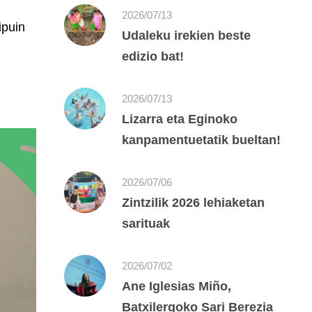
2026/07/13
ipuin
Udaleku irekien beste
edizio bat!
2026/07/13
Lizarra eta Eginoko
kanpamentuetatik bueltan!
2026/07/06
Zintzilik 2026 lehiaketan
sarituak
2026/07/02
Ane Iglesias Miño,
Batxilergoko Sari Berezia