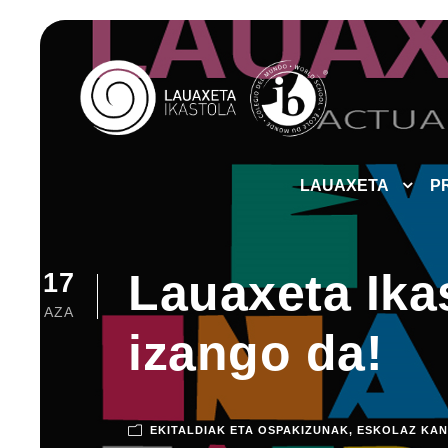
LAUAXETA
P
Lauaxeta Ika
17
AZA
izango da!
EKITALDIAK ETA OSPAKIZUNAK
,
ESKOLAZ KA