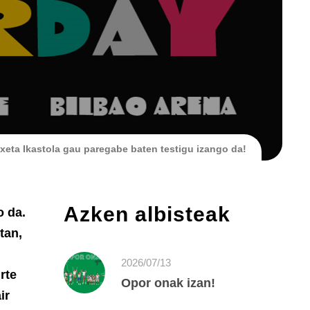
xeta Ikastola gau paregabe baten testigu izango da!
Azken albisteak
o da.
tan,
2026/07/13
rte
Opor onak izan!
ir