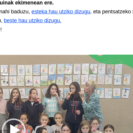
puinak ekimenean ere.
 nahi baduzu,
esteka hau utziko dizugu
, eta pentsatzeko 
u,
beste hau utziko dizugu.
!