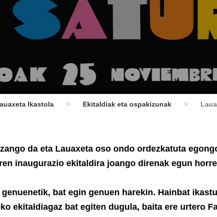
auaxeta Ikastola
>
Ekitaldiak eta ospakizunak
>
Laua
izango da eta Lauaxeta oso ondo ordezkatuta egong
ren inaugurazio ekitaldira joango direnak egun horre
genuenetik, bat egin genuen harekin. Hainbat ikastu
ko ekitaldiagaz bat egiten dugula, baita ere urtero Fa