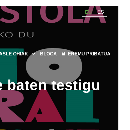
EU
ES
KASLE OHIAK
BLOGA
EREMU PRIBATUA
 baten testigu