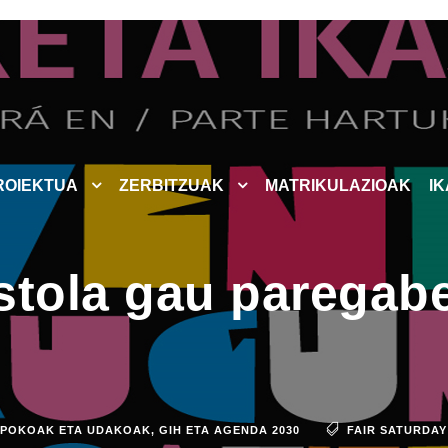
ROIEKTUA
ZERBITZUAK
MATRIKULAZIOAK
I
stola gau paregabe
NPOKOAK ETA UDAKOAK
,
GIH ETA AGENDA 2030
FAIR SATURDAY