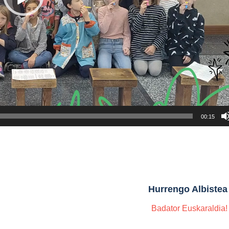
00:15
Hurrengo Albistea
Badator Euskaraldia!