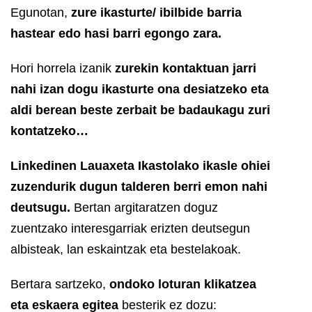
Egunotan,
zure ikasturte/ ibilbide barria
hastear edo hasi barri egongo zara.
Hori horrela izanik
zurekin kontaktuan jarri
nahi izan dogu ikasturte ona desiatzeko eta
aldi berean beste zerbait be badaukagu zuri
kontatzeko…
Linkedinen Lauaxeta Ikastolako ikasle ohiei
zuzendurik dugun talderen berri emon nahi
deutsugu.
Bertan argitaratzen doguz
zuentzako interesgarriak erizten deutsegun
albisteak, lan eskaintzak eta bestelakoak.
Bertara sartzeko,
ondoko loturan klikatzea
eta eskaera egitea
besterik ez dozu: