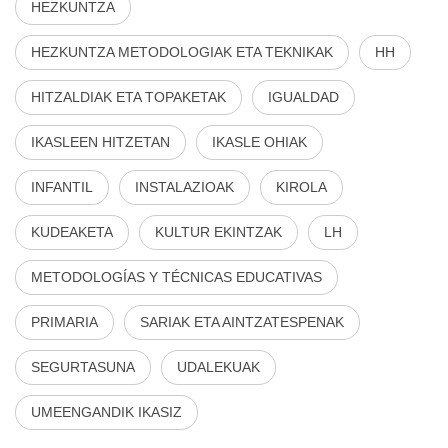
HEZKUNTZA
HEZKUNTZA METODOLOGIAK ETA TEKNIKAK
HH
HITZALDIAK ETA TOPAKETAK
IGUALDAD
IKASLEEN HITZETAN
IKASLE OHIAK
INFANTIL
INSTALAZIOAK
KIROLA
KUDEAKETA
KULTUR EKINTZAK
LH
METODOLOGÍAS Y TÉCNICAS EDUCATIVAS
PRIMARIA
SARIAK ETA AINTZATESPENAK
SEGURTASUNA
UDALEKUAK
UMEENGANDIK IKASIZ