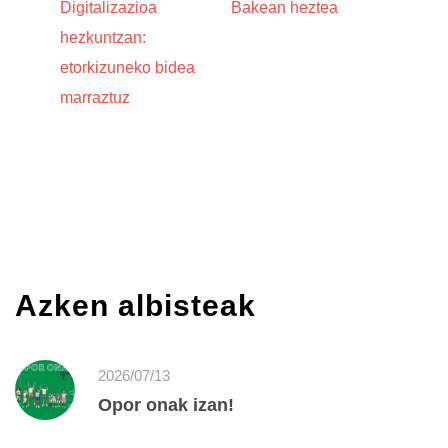
Digitalizazioa
Bakean heztea
hezkuntzan:
etorkizuneko bidea
marraztuz
Azken albisteak
2026/07/13
Opor onak izan!