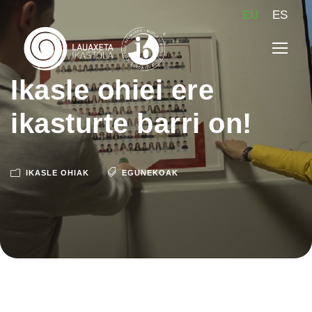
EU
ES
Ikasle ohiei ere
ikasturte barri on!
IKASLE OHIAK
EGUNEKOAK