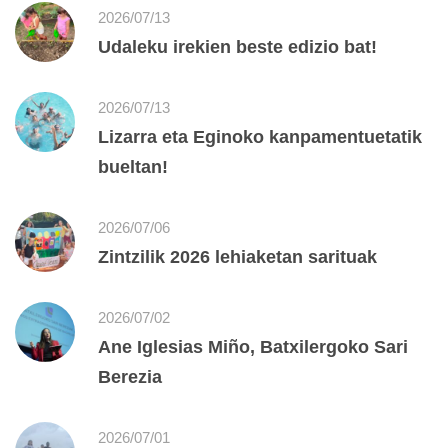
2026/07/13
Udaleku irekien beste edizio bat!
2026/07/13
Lizarra eta Eginoko kanpamentuetatik
bueltan!
2026/07/06
Zintzilik 2026 lehiaketan sarituak
2026/07/02
Ane Iglesias Miño, Batxilergoko Sari
Berezia
2026/07/01