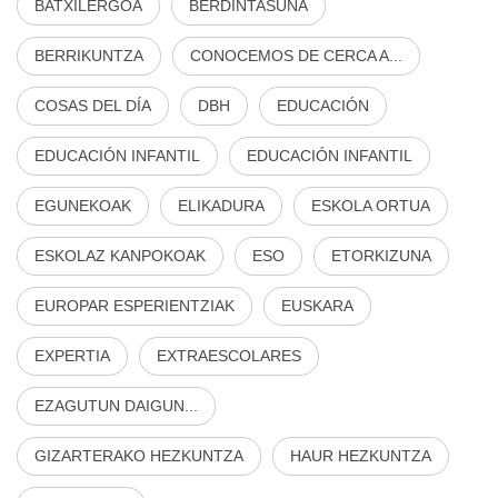
BATXILERGOA
BERDINTASUNA
BERRIKUNTZA
CONOCEMOS DE CERCA A...
COSAS DEL DÍA
DBH
EDUCACIÓN
EDUCACIÓN INFANTIL
EDUCACIÓN INFANTIL
EGUNEKOAK
ELIKADURA
ESKOLA ORTUA
ESKOLAZ KANPOKOAK
ESO
ETORKIZUNA
EUROPAR ESPERIENTZIAK
EUSKARA
EXPERTIA
EXTRAESCOLARES
EZAGUTUN DAIGUN...
GIZARTERAKO HEZKUNTZA
HAUR HEZKUNTZA