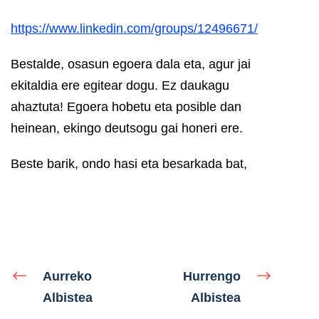
https://www.linkedin.com/groups/12496671/
Bestalde, osasun egoera dala eta, agur jai
ekitaldia ere egitear dogu. Ez daukagu
ahaztuta! Egoera hobetu eta posible dan
heinean, ekingo deutsogu gai honeri ere.
Beste barik, ondo hasi eta besarkada bat,
Aurreko
Hurrengo
Albistea
Albistea