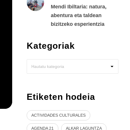
Mendi Ibiltaria: natura,
abentura eta taldean
bizitzeko esperientzia
Kategoriak
Etiketen hodeia
ACTIVIDADES CULTURALES
AGENDA 21
ALKAR LAGUNTZA