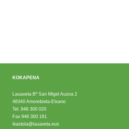
KOKAPENA
Lauaxeta Bº San Migel Auzoa 2
48340 Amorebieta-Etxano
Tel.
946 300 020
Fax 946 300 181
ikastola@lauaxeta.eus