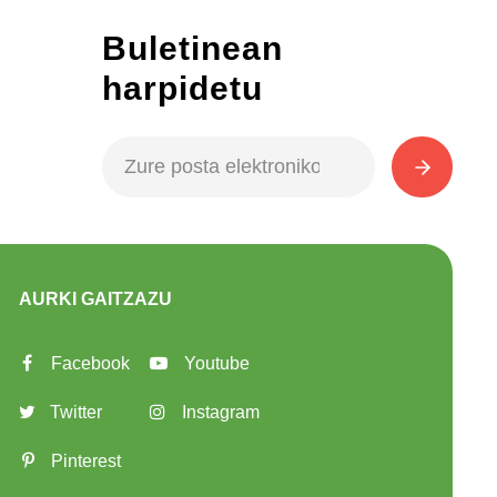
Buletinean
harpidetu
AURKI GAITZAZU
Facebook
Youtube
Twitter
Instagram
Pinterest