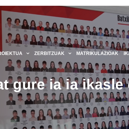
ROIEKTUA
ZERBITZUAK
MATRIKULAZIOAK
I
 gure ia ia ikasle 