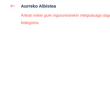
Aurreko Albistea
Arteari esker gure ingurunearekin integratuago dag
bidegorria