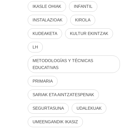
IKASLE OHIAK
INFANTIL
INSTALAZIOAK
KIROLA
KUDEAKETA
KULTUR EKINTZAK
LH
METODOLOGÍAS Y TÉCNICAS
EDUCATIVAS
PRIMARIA
SARIAK ETA AINTZATESPENAK
SEGURTASUNA
UDALEKUAK
UMEENGANDIK IKASIZ