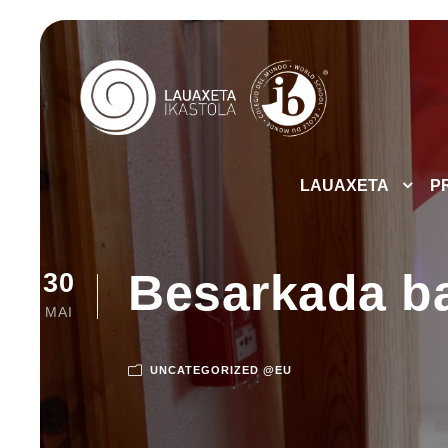
LAUAXETA
P
Besarkada bat
30
MAI
UNCATEGORIZED @EU