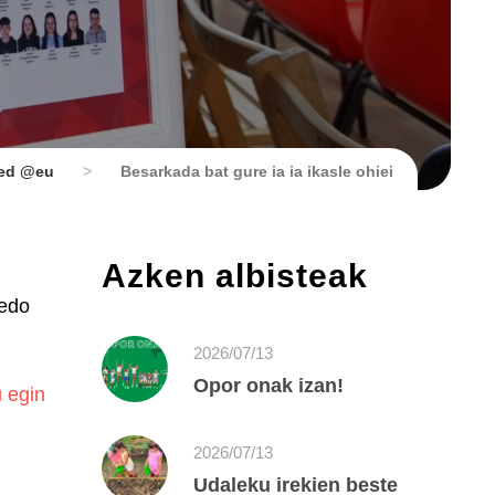
zed @eu
>
Besarkada bat gure ia ia ikasle ohiei
Azken albisteak
 edo
2026/07/13
Opor onak izan!
u egin
2026/07/13
Udaleku irekien beste