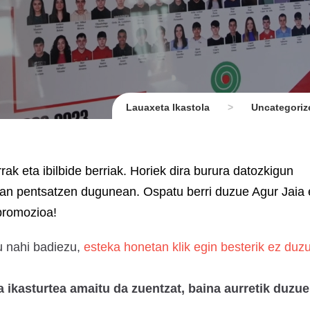
Lauaxeta Ikastola
>
Uncategori
ak eta ibilbide berriak. Horiek dira burura datozkigun
ngan pentsatzen dugunean. Ospatu berri duzue Agur Jaia
 promozioa!
u nahi badiezu,
esteka honetan klik egin besterik ez duz
a ikasturtea amaitu da zuentzat, baina aurretik duzue