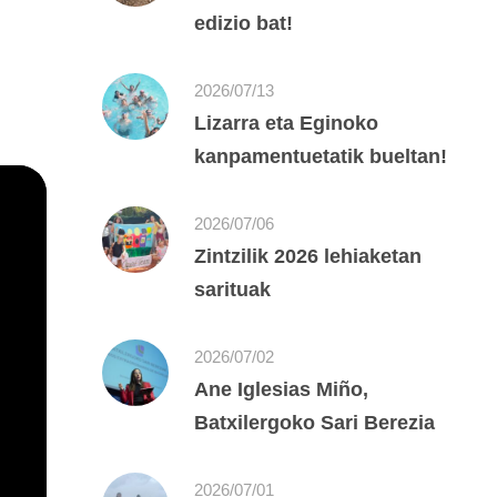
edizio bat!
2026/07/13
Lizarra eta Eginoko
kanpamentuetatik bueltan!
2026/07/06
Zintzilik 2026 lehiaketan
sarituak
2026/07/02
Ane Iglesias Miño,
Batxilergoko Sari Berezia
2026/07/01