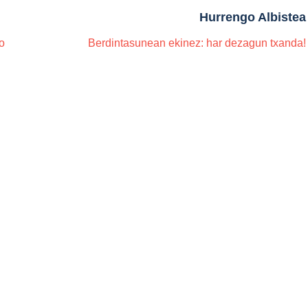
Hurrengo Albistea
o
Berdintasunean ekinez: har dezagun txanda!