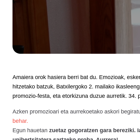
Amaiera orok hasiera berri bat du. Emozioak, eskerr
hitzetako batzuk, Batxilergoko 2. mailako ikaslee
promozio-festa, eta etorkizuna duzue aurretik. 34.
Azken promozioari eta aurrekoetako askori begirat
behar.
Egun hauetan
zuetaz gogoratzen gara bereziki. I
unibertsitatera sartzeko proba. Aurrera!