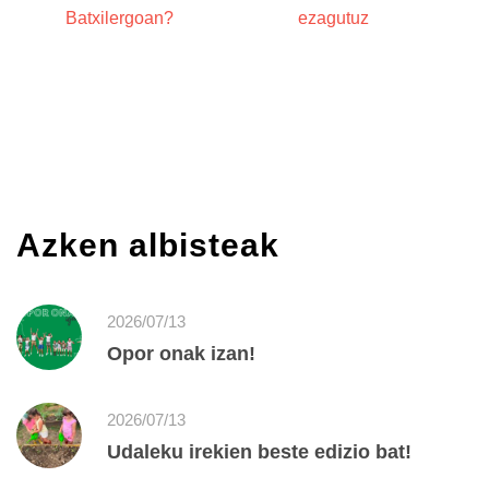
Batxilergoan?
ezagutuz
Azken albisteak
2026/07/13
Opor onak izan!
2026/07/13
Udaleku irekien beste edizio bat!