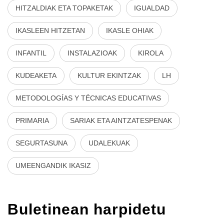
HITZALDIAK ETA TOPAKETAK
IGUALDAD
IKASLEEN HITZETAN
IKASLE OHIAK
INFANTIL
INSTALAZIOAK
KIROLA
KUDEAKETA
KULTUR EKINTZAK
LH
METODOLOGÍAS Y TÉCNICAS EDUCATIVAS
PRIMARIA
SARIAK ETA AINTZATESPENAK
SEGURTASUNA
UDALEKUAK
UMEENGANDIK IKASIZ
Buletinean harpidetu