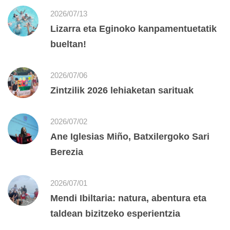
2026/07/13
Lizarra eta Eginoko kanpamentuetatik
bueltan!
2026/07/06
Zintzilik 2026 lehiaketan sarituak
2026/07/02
Ane Iglesias Miño, Batxilergoko Sari
Berezia
2026/07/01
Mendi Ibiltaria: natura, abentura eta
taldean bizitzeko esperientzia