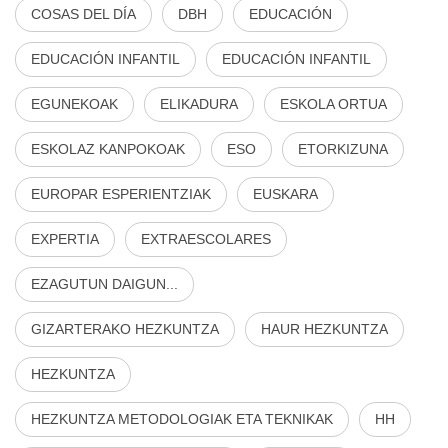
COSAS DEL DÍA
DBH
EDUCACIÓN
EDUCACIÓN INFANTIL
EDUCACIÓN INFANTIL
EGUNEKOAK
ELIKADURA
ESKOLA ORTUA
ESKOLAZ KANPOKOAK
ESO
ETORKIZUNA
EUROPAR ESPERIENTZIAK
EUSKARA
EXPERTIA
EXTRAESCOLARES
EZAGUTUN DAIGUN...
GIZARTERAKO HEZKUNTZA
HAUR HEZKUNTZA
HEZKUNTZA
HEZKUNTZA METODOLOGIAK ETA TEKNIKAK
HH