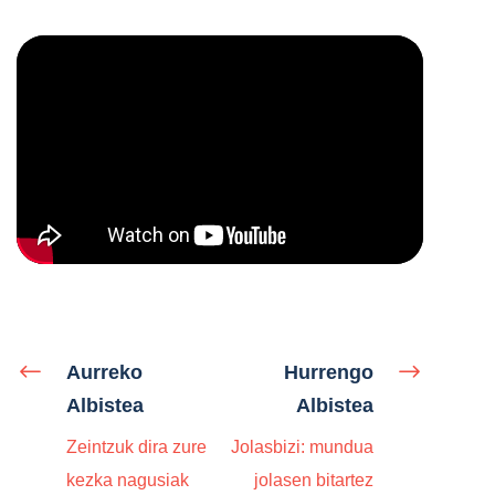
Aurreko
Hurrengo
Albistea
Albistea
Zeintzuk dira zure
Jolasbizi: mundua
kezka nagusiak
jolasen bitartez