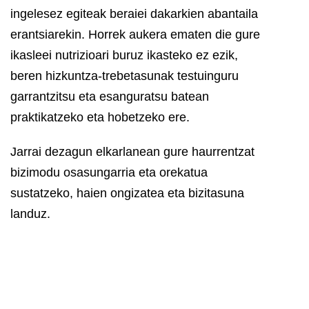
ingelesez egiteak beraiei dakarkien abantaila
erantsiarekin. Horrek aukera ematen die gure
ikasleei nutrizioari buruz ikasteko ez ezik,
beren hizkuntza-trebetasunak testuinguru
garrantzitsu eta esanguratsu batean
praktikatzeko eta hobetzeko ere.
Jarrai dezagun elkarlanean gure haurrentzat
bizimodu osasungarria eta orekatua
sustatzeko, haien ongizatea eta bizitasuna
landuz.