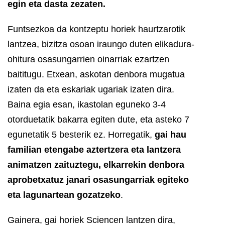
egin eta dasta zezaten.
Funtsezkoa da kontzeptu horiek haurtzarotik
lantzea, bizitza osoan iraungo duten elikadura-
ohitura osasungarrien oinarriak ezartzen
baititugu. Etxean, askotan denbora mugatua
izaten da eta eskariak ugariak izaten dira.
Baina egia esan, ikastolan eguneko 3-4
otorduetatik bakarra egiten dute, eta asteko 7
egunetatik 5 besterik ez. Horregatik,
gai hau
familian etengabe aztertzera eta lantzera
animatzen zaituztegu, elkarrekin denbora
aprobetxatuz janari osasungarriak egiteko
eta lagunartean gozatzeko
.
Gainera, gai horiek Sciencen lantzen dira,