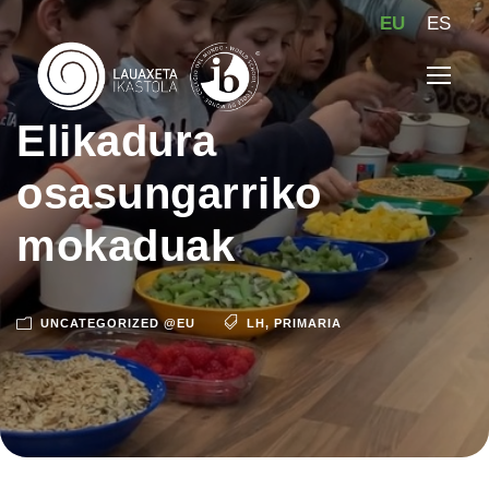
EU
ES
Elikadura
osasungarriko
mokaduak
UNCATEGORIZED @EU
LH
,
PRIMARIA