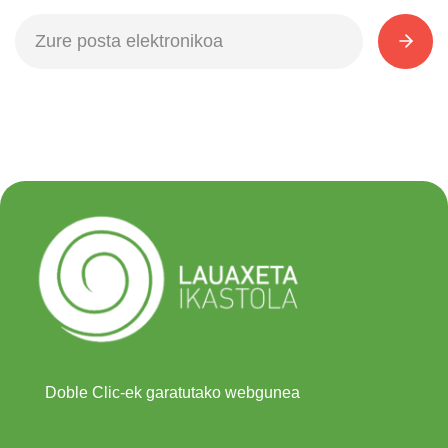
Doble Clic-ek garatutako webgunea