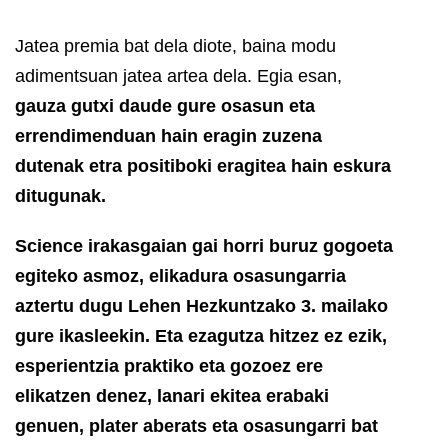
Jatea premia bat dela diote, baina modu
adimentsuan jatea artea dela. Egia esan,
gauza gutxi daude gure osasun eta
errendimenduan hain eragin zuzena
dutenak etra positiboki eragitea hain eskura
ditugunak.
Science irakasgaian gai horri buruz gogoeta
egiteko asmoz, elikadura osasungarria
aztertu dugu Lehen Hezkuntzako 3. mailako
gure ikasleekin. Eta ezagutza hitzez ez ezik,
esperientzia praktiko eta gozoez ere
elikatzen denez, lanari ekitea erabaki
genuen, plater aberats eta osasungarri bat