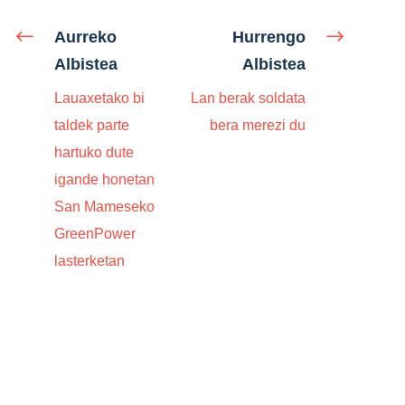
Aurreko
Hurrengo
Albistea
Albistea
Lauaxetako bi
Lan berak soldata
taldek parte
bera merezi du
hartuko dute
igande honetan
San Mameseko
GreenPower
lasterketan