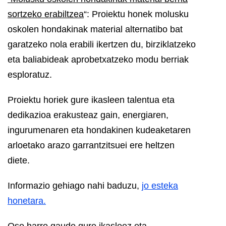
sortzeko erabiltzea
“: Proiektu honek molusku
oskolen hondakinak material alternatibo bat
garatzeko nola erabili ikertzen du, birziklatzeko
eta baliabideak aprobetxatzeko modu berriak
esploratuz.
Proiektu horiek gure ikasleen talentua eta
dedikazioa erakusteaz gain, energiaren,
ingurumenaren eta hondakinen kudeaketaren
arloetako arazo garrantzitsuei ere heltzen
diete.
Informazio gehiago nahi baduzu,
jo esteka
honetara.
Oso harro gaude gure ikasleez eta