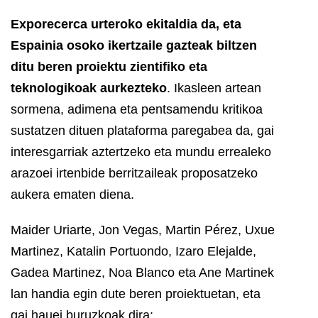
Exporecerca urteroko ekitaldia da, eta
Espainia osoko ikertzaile gazteak biltzen
ditu beren proiektu zientifiko eta
teknologikoak aurkezteko
. Ikasleen artean
sormena, adimena eta pentsamendu kritikoa
sustatzen dituen plataforma paregabea da, gai
interesgarriak aztertzeko eta mundu errealeko
arazoei irtenbide berritzaileak proposatzeko
aukera ematen diena.
Maider Uriarte, Jon Vegas, Martin Pérez, Uxue
Martinez, Katalin Portuondo, Izaro Elejalde,
Gadea Martinez, Noa Blanco eta Ane Martinek
lan handia egin dute beren proiektuetan, eta
gai hauei buruzkoak dira: