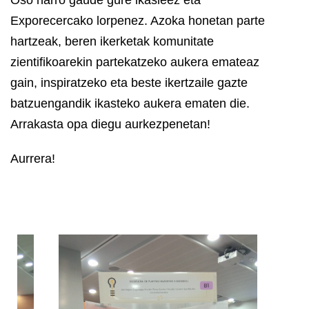
Exporecercako lorpenez. Azoka honetan parte
hartzeak, beren ikerketak komunitate
zientifikoarekin partekatzeko aukera emateaz
gain, inspiratzeko eta beste ikertzaile gazte
batzuengandik ikasteko aukera ematen die.
Arrakasta opa diegu aurkezpenetan!
Aurrera!