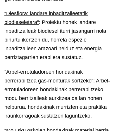
“Diesflora: landare inbaditzaileetatik
biodieseletara”
: Proiektu honek landare
inbaditzaileak biodiesel iturri jasangarri nola
bihurtu ikertzen du, horrela espezie
inbaditzaileen arazoari helduz eta energia
berriztagarrien erabilera sustatuz.
“Arbel-errotuladoreen hondakinak
berrerabiltzea gas-monturak sortzeko
“: Arbel-
errotuladoreen hondakinak berrerabiltzeko
modu berritzaileak aurkitzea da lan honen
helburua, hondakinak murrizten eta praktika
iraunkorragoak sustatzen laguntzeko.
“Molusku oskolen hondakinak material berria