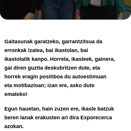
Gaitasunak garatzeko, garrantzitsua da
erronkak izatea, bai ikastolan, bai
ikastolatik kanpo. Horrela, ikasleek, gainera,
gai diren guztia deskubritzen dute, eta
horrek eragin positiboa du autoestimuan
eta motibazioan; izan ere, asko dute
emateko!
Egun hauetan, hain zuzen ere, ikasle batzuk
beren lanak erakusten ari dira Exporecerca
azokan.