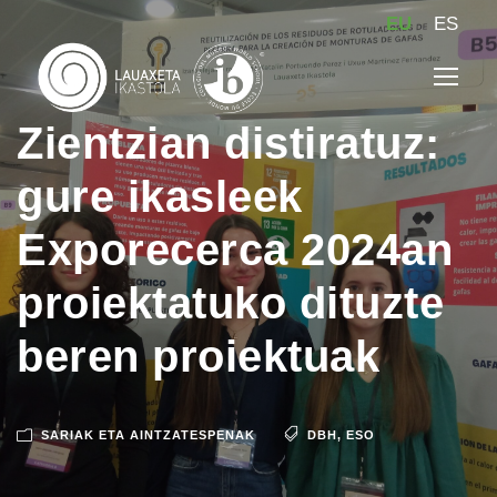
EU
ES
Zientzian distiratuz:
gure ikasleek
Exporecerca 2024an
proiektatuko dituzte
beren proiektuak
SARIAK ETA AINTZATESPENAK
DBH
,
ESO