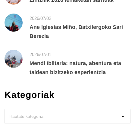
2026/07/02
Ane Iglesias Miño, Batxilergoko Sari
Berezia
2026/07/01
Mendi Ibiltaria: natura, abentura eta
taldean bizitzeko esperientzia
Kategoriak