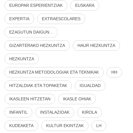
EUROPAR ESPERIENTZIAK
EUSKARA
EXPERTIA
EXTRAESCOLARES
EZAGUTUN DAIGUN...
GIZARTERAKO HEZKUNTZA
HAUR HEZKUNTZA
HEZKUNTZA
HEZKUNTZA METODOLOGIAK ETA TEKNIKAK
HH
HITZALDIAK ETA TOPAKETAK
IGUALDAD
IKASLEEN HITZETAN
IKASLE OHIAK
INFANTIL
INSTALAZIOAK
KIROLA
KUDEAKETA
KULTUR EKINTZAK
LH