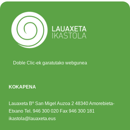
Doble Clic-ek garatutako webgunea
KOKAPENA
Lauaxeta Bº San Migel Auzoa 2
48340 Amorebieta-
Etxano
Tel.
946 300 020
Fax 946 300 181
ikastola@lauaxeta.eus