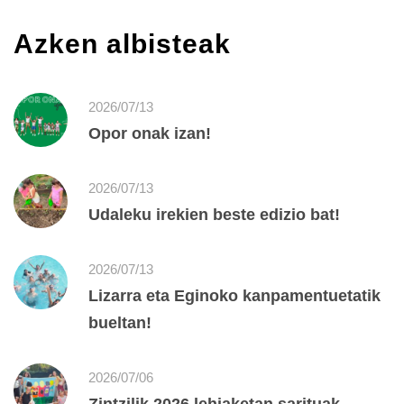
Azken albisteak
2026/07/13
Opor onak izan!
2026/07/13
Udaleku irekien beste edizio bat!
2026/07/13
Lizarra eta Eginoko kanpamentuetatik
bueltan!
2026/07/06
Zintzilik 2026 lehiaketan sarituak