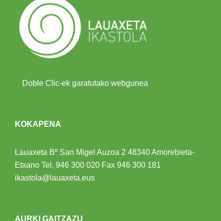
Doble Clic-ek garatutako webgunea
KOKAPENA
Lauaxeta Bº San Migel Auzoa 2
48340 Amorebieta-
Etxano
Tel.
946 300 020
Fax 946 300 181
ikastola@lauaxeta.eus
AURKI GAITZAZU