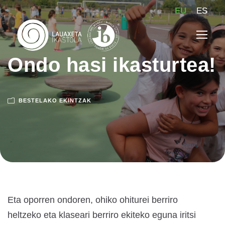
EU
ES
Ondo hasi ikasturtea!
BESTELAKO EKINTZAK
Eta oporren ondoren, ohiko ohiturei berriro
heltzeko eta klaseari berriro ekiteko eguna iritsi