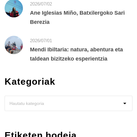
2026/07/02
Ane Iglesias Miño, Batxilergoko Sari
Berezia
2026/07/01
Mendi Ibiltaria: natura, abentura eta
taldean bizitzeko esperientzia
Kategoriak
Etiketen hodeia