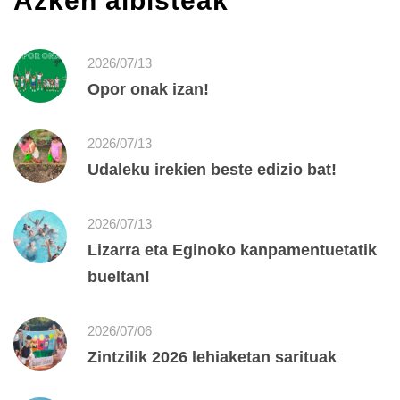
Azken albisteak
2026/07/13
Opor onak izan!
2026/07/13
Udaleku irekien beste edizio bat!
2026/07/13
Lizarra eta Eginoko kanpamentuetatik
bueltan!
2026/07/06
Zintzilik 2026 lehiaketan sarituak