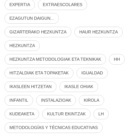
EXPERTIA
EXTRAESCOLARES
EZAGUTUN DAIGUN...
GIZARTERAKO HEZKUNTZA
HAUR HEZKUNTZA
HEZKUNTZA
HEZKUNTZA METODOLOGIAK ETA TEKNIKAK
HH
HITZALDIAK ETA TOPAKETAK
IGUALDAD
IKASLEEN HITZETAN
IKASLE OHIAK
INFANTIL
INSTALAZIOAK
KIROLA
KUDEAKETA
KULTUR EKINTZAK
LH
METODOLOGÍAS Y TÉCNICAS EDUCATIVAS