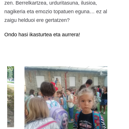
zen. Berrelkartzea, urduritasuna, ilusioa,
nagikeria eta emozio topatuen eguna… ez al
zaigu helduoi ere gertatzen?
Ondo hasi ikasturtea eta aurrera!