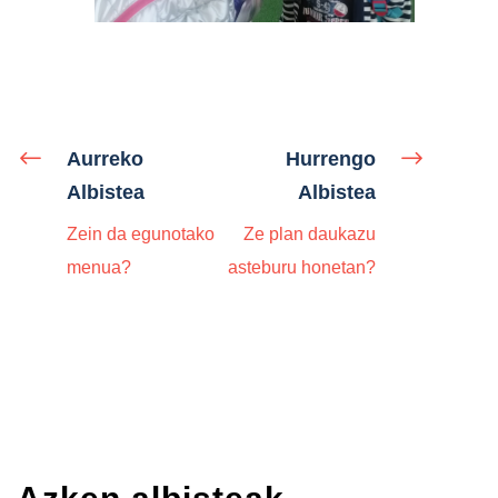
Aurreko
Hurrengo
Albistea
Albistea
Zein da egunotako
Ze plan daukazu
menua?
asteburu honetan?