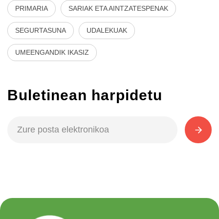
PRIMARIA
SARIAK ETA AINTZATESPENAK
SEGURTASUNA
UDALEKUAK
UMEENGANDIK IKASIZ
Buletinean harpidetu