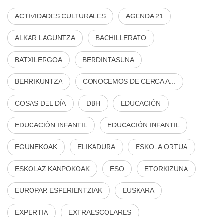
ACTIVIDADES CULTURALES
AGENDA 21
ALKAR LAGUNTZA
BACHILLERATO
BATXILERGOA
BERDINTASUNA
BERRIKUNTZA
CONOCEMOS DE CERCA A...
COSAS DEL DÍA
DBH
EDUCACIÓN
EDUCACIÓN INFANTIL
EDUCACIÓN INFANTIL
EGUNEKOAK
ELIKADURA
ESKOLA ORTUA
ESKOLAZ KANPOKOAK
ESO
ETORKIZUNA
EUROPAR ESPERIENTZIAK
EUSKARA
EXPERTIA
EXTRAESCOLARES