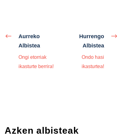
Aurreko
Hurrengo
Albistea
Albistea
Ongi etorriak
Ondo hasi
ikasturte berrira!
ikasturtea!
Azken albisteak