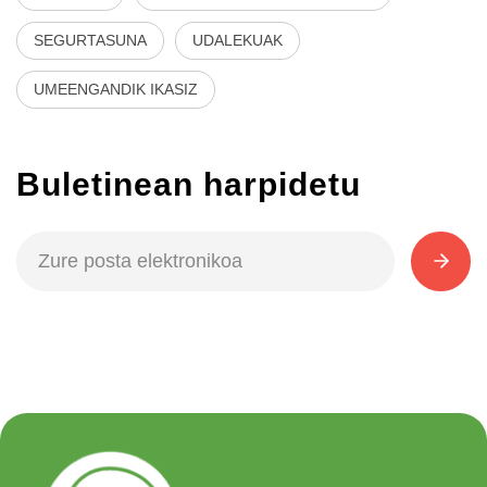
SEGURTASUNA
UDALEKUAK
UMEENGANDIK IKASIZ
Buletinean harpidetu