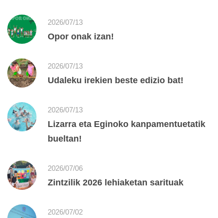
2026/07/13
Opor onak izan!
2026/07/13
Udaleku irekien beste edizio bat!
2026/07/13
Lizarra eta Eginoko kanpamentuetatik
bueltan!
2026/07/06
Zintzilik 2026 lehiaketan sarituak
2026/07/02