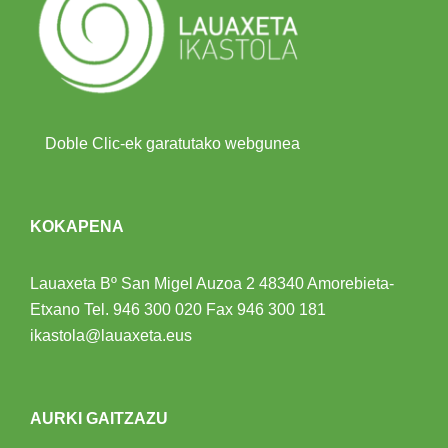
Doble Clic-ek garatutako webgunea
KOKAPENA
Lauaxeta Bº San Migel Auzoa 2
48340 Amorebieta-
Etxano
Tel.
946 300 020
Fax 946 300 181
ikastola@lauaxeta.eus
AURKI GAITZAZU