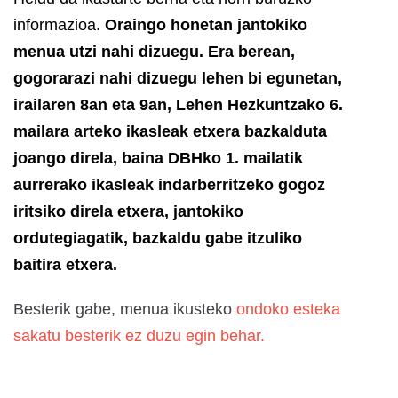
informazioa.
Oraingo honetan jantokiko
menua utzi nahi dizuegu. Era berean,
gogorarazi nahi dizuegu lehen bi egunetan,
irailaren 8an eta 9an, Lehen Hezkuntzako 6.
mailara arteko ikasleak etxera bazkalduta
joango direla, baina DBHko 1. mailatik
aurrerako ikasleak indarberritzeko gogoz
iritsiko direla etxera, jantokiko
ordutegiagatik, bazkaldu gabe itzuliko
baitira etxera.
Besterik gabe, menua ikusteko
ondoko esteka
sakatu besterik ez duzu egin behar.