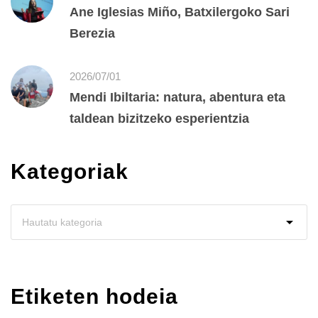
Ane Iglesias Miño, Batxilergoko Sari
Berezia
2026/07/01
Mendi Ibiltaria: natura, abentura eta
taldean bizitzeko esperientzia
Kategoriak
Etiketen hodeia