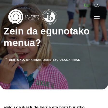
EU
ES
Zein da egunotako
menua?
BERTOKO
,
OHARRAK
,
ZERBITZU OSAGARRIAK
Heldu da ikasturte berria eta horri buruzko