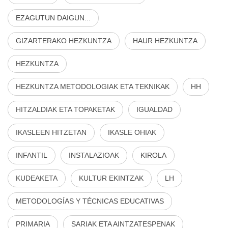
EZAGUTUN DAIGUN...
GIZARTERAKO HEZKUNTZA
HAUR HEZKUNTZA
HEZKUNTZA
HEZKUNTZA METODOLOGIAK ETA TEKNIKAK
HH
HITZALDIAK ETA TOPAKETAK
IGUALDAD
IKASLEEN HITZETAN
IKASLE OHIAK
INFANTIL
INSTALAZIOAK
KIROLA
KUDEAKETA
KULTUR EKINTZAK
LH
METODOLOGÍAS Y TÉCNICAS EDUCATIVAS
PRIMARIA
SARIAK ETA AINTZATESPENAK