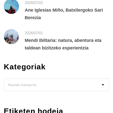
2026/07/02
Ane Iglesias Miño, Batxilergoko Sari
Berezia
2026/07/01
Mendi Ibiltaria: natura, abentura eta
taldean bizitzeko esperientzia
Kategoriak
Etiketen hodeia