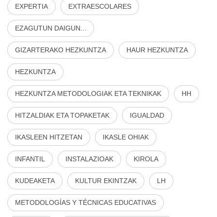
EXPERTIA
EXTRAESCOLARES
EZAGUTUN DAIGUN...
GIZARTERAKO HEZKUNTZA
HAUR HEZKUNTZA
HEZKUNTZA
HEZKUNTZA METODOLOGIAK ETA TEKNIKAK
HH
HITZALDIAK ETA TOPAKETAK
IGUALDAD
IKASLEEN HITZETAN
IKASLE OHIAK
INFANTIL
INSTALAZIOAK
KIROLA
KUDEAKETA
KULTUR EKINTZAK
LH
METODOLOGÍAS Y TÉCNICAS EDUCATIVAS