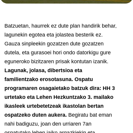
Batzuetan, haurrek ez dute plan handirik behar,
lagunekin egotea eta jolastea besterik ez.
Gauza sinpleekin gozatzen dute gozatzen
dutela, eta gurasoei hori ondo datorkigu gure
eguneroko bizitzaren prisak kontutan izanik.
Lagunak, jolasa, dibertsioa eta
familientzako erosotasuna. Ospatu
programaren osagaietako batzuk dira: HH 3
urtetako eta Lehen Hezkuntzako 3. mailako
ikasleek urtebetetzeak ikastolan bertan
ospatzeko duten aukera.
Begiratu bat eman
nahi badiguzu, joan den urriaren 7an
ospatutako lehen jaiko argazkiekin eta