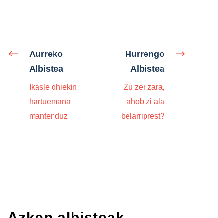
Aurreko
Hurrengo
Albistea
Albistea
Ikasle ohiekin
Zu zer zara,
hartuemana
ahobizi ala
mantenduz
belarriprest?
Azken albisteak