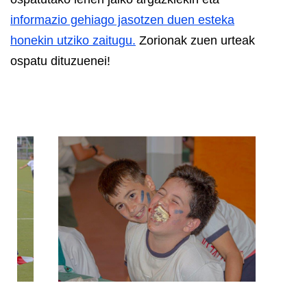
informazio gehiago jasotzen duen esteka
honekin utziko zaitugu.
Zorionak zuen urteak
ospatu dituzuenei!