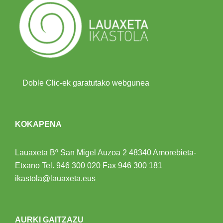
Doble Clic-ek garatutako webgunea
KOKAPENA
Lauaxeta Bº San Migel Auzoa 2
48340 Amorebieta-
Etxano
Tel.
946 300 020
Fax 946 300 181
ikastola@lauaxeta.eus
AURKI GAITZAZU