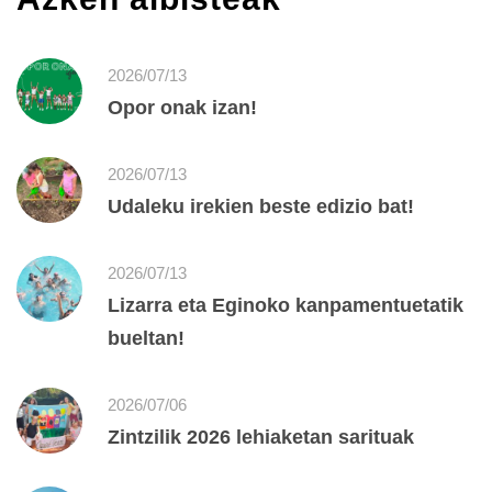
2026/07/13
Opor onak izan!
2026/07/13
Udaleku irekien beste edizio bat!
2026/07/13
Lizarra eta Eginoko kanpamentuetatik
bueltan!
2026/07/06
Zintzilik 2026 lehiaketan sarituak