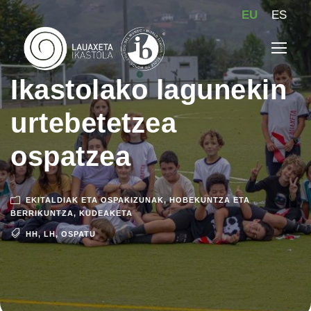
EU
ES
Ikastolako lagunekin
urtebetetzea
ospatzea
EKITALDIAK ETA OSPAKIZUNAK
,
HOBEKUNTZA ETA
BERRIKUNTZA
,
KUDEAKETA
HH
,
LH
,
OSPATU