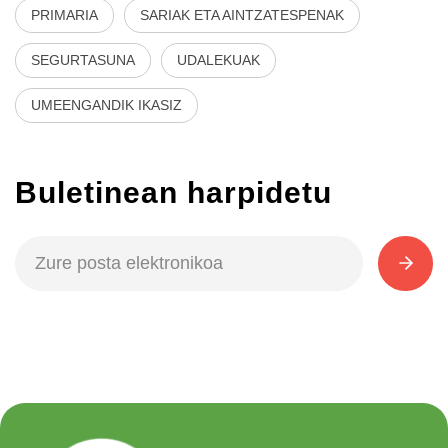
PRIMARIA
SARIAK ETA AINTZATESPENAK
SEGURTASUNA
UDALEKUAK
UMEENGANDIK IKASIZ
Buletinean harpidetu