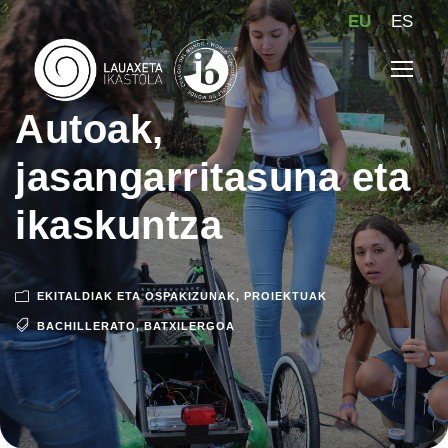
EU
ES
Autoak,
jasangarritasuna eta
ikaskuntza
EKITALDIAK ETA OSPAKIZUNAK
,
PROIEKTUAK
BACHILLERATO
,
BATXILERGOA