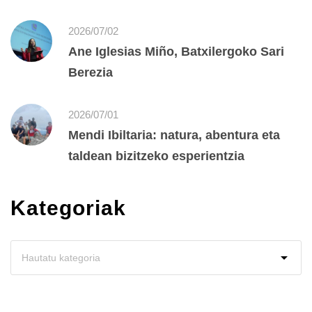
2026/07/02
Ane Iglesias Miño, Batxilergoko Sari
Berezia
2026/07/01
Mendi Ibiltaria: natura, abentura eta
taldean bizitzeko esperientzia
Kategoriak