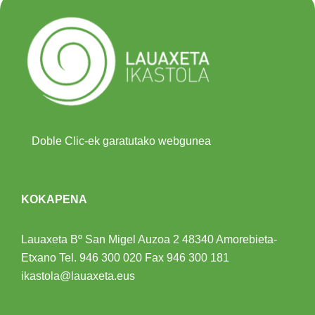
Doble Clic-ek garatutako webgunea
KOKAPENA
Lauaxeta Bº San Migel Auzoa 2
48340 Amorebieta-
Etxano
Tel.
946 300 020
Fax 946 300 181
ikastola@lauaxeta.eus