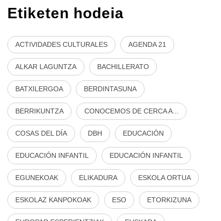
Etiketen hodeia
ACTIVIDADES CULTURALES
AGENDA 21
ALKAR LAGUNTZA
BACHILLERATO
BATXILERGOA
BERDINTASUNA
BERRIKUNTZA
CONOCEMOS DE CERCA A...
COSAS DEL DÍA
DBH
EDUCACIÓN
EDUCACIÓN INFANTIL
EDUCACIÓN INFANTIL
EGUNEKOAK
ELIKADURA
ESKOLA ORTUA
ESKOLAZ KANPOKOAK
ESO
ETORKIZUNA