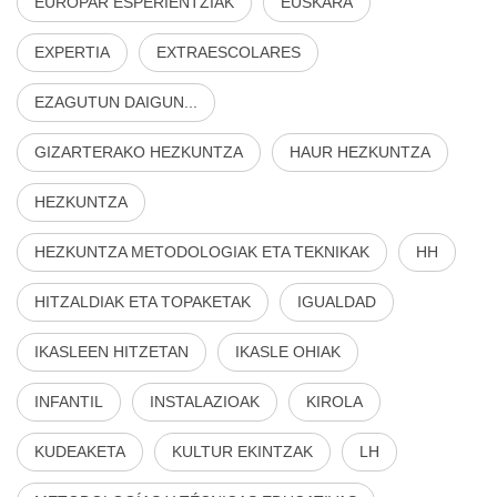
EUROPAR ESPERIENTZIAK
EUSKARA
EXPERTIA
EXTRAESCOLARES
EZAGUTUN DAIGUN...
GIZARTERAKO HEZKUNTZA
HAUR HEZKUNTZA
HEZKUNTZA
HEZKUNTZA METODOLOGIAK ETA TEKNIKAK
HH
HITZALDIAK ETA TOPAKETAK
IGUALDAD
IKASLEEN HITZETAN
IKASLE OHIAK
INFANTIL
INSTALAZIOAK
KIROLA
KUDEAKETA
KULTUR EKINTZAK
LH