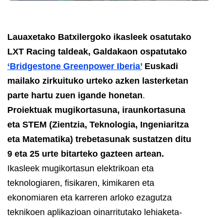
Lauaxetako Batxilergoko ikasleek osatutako
LXT Racing taldeak, Galdakaon ospatutako
‘Bridgestone Greenpower Iberia’
Euskadi
mailako zirkuituko urteko azken lasterketan
parte hartu zuen igande honetan
.
Proiektuak mugikortasuna, iraunkortasuna
eta STEM (Zientzia, Teknologia, Ingeniaritza
eta Matematika) trebetasunak sustatzen ditu
9 eta 25 urte bitarteko gazteen artean.
Ikasleek mugikortasun elektrikoan eta
teknologiaren, fisikaren, kimikaren eta
ekonomiaren eta karreren arloko ezagutza
teknikoen aplikazioan oinarritutako lehiaketa-