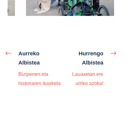
Aurreko
Hurrengo
Albistea
Albistea
Bizipenen eta
Lauaxetan ere
historiaren ikasketa
urriko azoka!