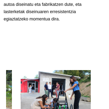
autoa diseinatu eta fabrikatzen dute, eta
lasterketak diseinuaren erresistentzia
egiaztatzeko momentua dira.