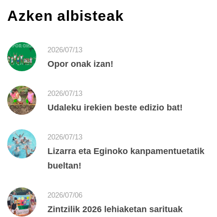
Azken albisteak
2026/07/13
Opor onak izan!
2026/07/13
Udaleku irekien beste edizio bat!
2026/07/13
Lizarra eta Eginoko kanpamentuetatik
bueltan!
2026/07/06
Zintzilik 2026 lehiaketan sarituak