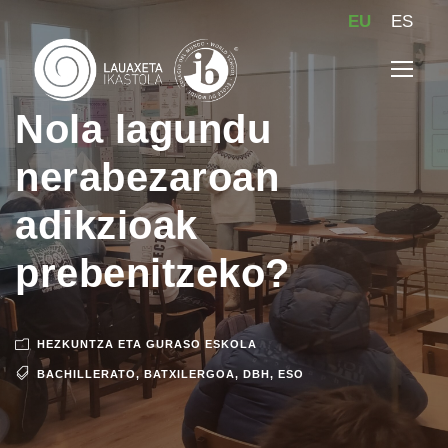
EU
ES
Nola lagundu
nerabezaroan
adikzioak
prebenitzeko?
HEZKUNTZA ETA GURASO ESKOLA
BACHILLERATO
,
BATXILERGOA
,
DBH
,
ESO