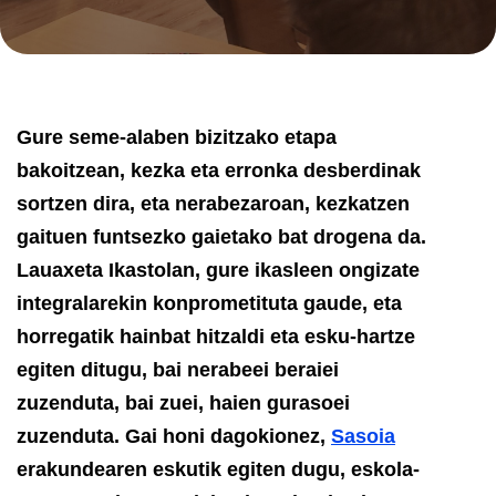
Gure seme-alaben bizitzako etapa
bakoitzean, kezka eta erronka desberdinak
sortzen dira, eta nerabezaroan, kezkatzen
gaituen funtsezko gaietako bat drogena da.
Lauaxeta Ikastolan, gure ikasleen ongizate
integralarekin konprometituta gaude, eta
horregatik hainbat hitzaldi eta esku-hartze
egiten ditugu, bai nerabeei beraiei
zuzenduta, bai zuei, haien gurasoei
zuzenduta.
Gai honi dagokionez,
Sasoia
erakundearen eskutik egiten dugu, eskola-