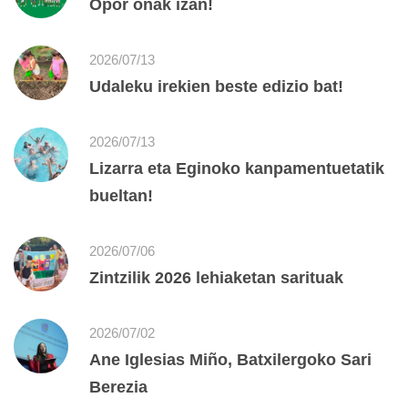
Opor onak izan!
2026/07/13
Udaleku irekien beste edizio bat!
2026/07/13
Lizarra eta Eginoko kanpamentuetatik
bueltan!
2026/07/06
Zintzilik 2026 lehiaketan sarituak
2026/07/02
Ane Iglesias Miño, Batxilergoko Sari
Berezia