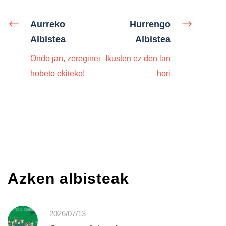
Aurreko
Hurrengo
Albistea
Albistea
Ondo jan, zereginei
Ikusten ez den lan
hobeto ekiteko!
hori
Azken albisteak
2026/07/13