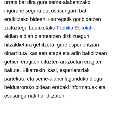
urrats bat dira gure seme-alabentzako
ingurune seguru eta osasungarri bat
eraikitzeko bidean. Horregatik gonbidatzen
zaituztegu Lauaxetako
Familia Eskolatik
aldian-aldian planteatzen dizkizuegun
hitzaldietara gehitzera, gure esperientzian
oinarrituta ikasleen etapa eta adin bakoitzean
gehien eragiten dituzten arazoetan eragiten
baitute. Elkarrekin ikasi, esperientziak
partekatu eta seme-alabei lagunduko diegu
helduarorako bidean erabaki informatuak eta
osasungarriak har ditzaten.