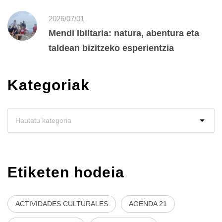
2026/07/01
Mendi Ibiltaria: natura, abentura eta
taldean bizitzeko esperientzia
Kategoriak
Etiketen hodeia
ACTIVIDADES CULTURALES
AGENDA 21