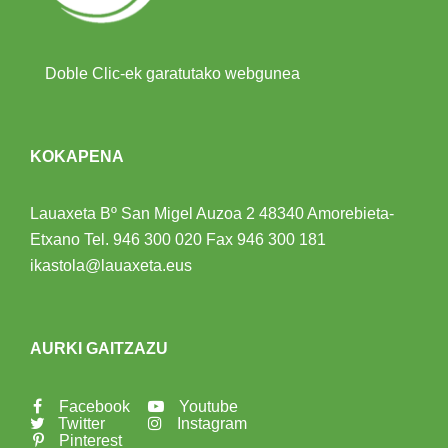
Doble Clic-ek garatutako webgunea
KOKAPENA
Lauaxeta Bº San Migel Auzoa 2
48340 Amorebieta-
Etxano
Tel.
946 300 020
Fax 946 300 181
ikastola@lauaxeta.eus
AURKI GAITZAZU
Facebook
Youtube
Twitter
Instagram
Pinterest