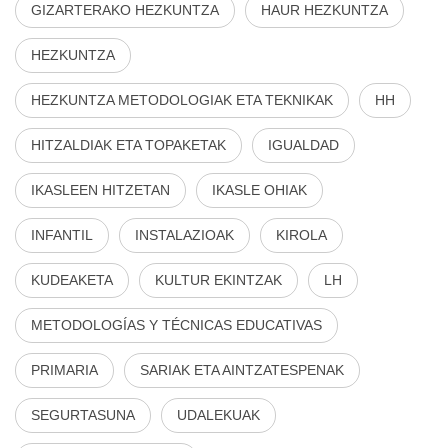
GIZARTERAKO HEZKUNTZA
HAUR HEZKUNTZA
HEZKUNTZA
HEZKUNTZA METODOLOGIAK ETA TEKNIKAK
HH
HITZALDIAK ETA TOPAKETAK
IGUALDAD
IKASLEEN HITZETAN
IKASLE OHIAK
INFANTIL
INSTALAZIOAK
KIROLA
KUDEAKETA
KULTUR EKINTZAK
LH
METODOLOGÍAS Y TÉCNICAS EDUCATIVAS
PRIMARIA
SARIAK ETA AINTZATESPENAK
SEGURTASUNA
UDALEKUAK