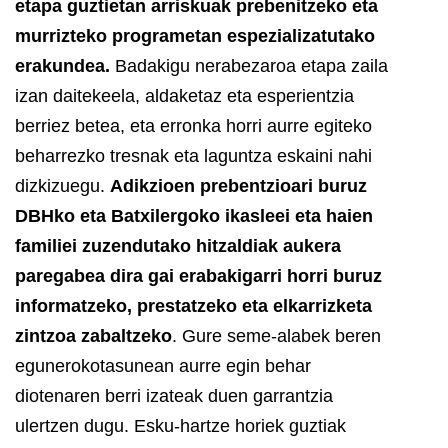
etapa guztietan arriskuak prebenitzeko eta
murrizteko programetan espezializatutako
erakundea.
Badakigu nerabezaroa etapa zaila
izan daitekeela, aldaketaz eta esperientzia
berriez betea, eta erronka horri aurre egiteko
beharrezko tresnak eta laguntza eskaini nahi
dizkizuegu.
Adikzioen prebentzioari buruz
DBHko eta Batxilergoko ikasleei eta haien
familiei zuzendutako hitzaldiak aukera
paregabea dira gai erabakigarri horri buruz
informatzeko, prestatzeko eta elkarrizketa
zintzoa zabaltzeko
. Gure seme-alabek beren
egunerokotasunean aurre egin behar
diotenaren berri izateak duen garrantzia
ulertzen dugu.
Esku-hartze horiek guztiak