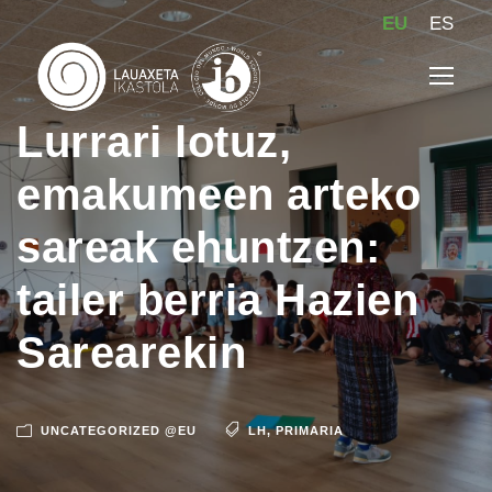
EU
ES
Lurrari lotuz,
emakumeen arteko
sareak ehuntzen:
tailer berria Hazien
Sarearekin
UNCATEGORIZED @EU
LH
,
PRIMARIA