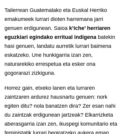
Tailerrean Guatemalako eta Euskal Herriko
emakumeek lurrari dioten harremana jarri
genuen erdigunean. Saioa
k’iche’ herriaren
eguzkiari egindako erritual indigena
batekin
hasi genuen, landatu aurretik lurrari baimena
eskatzeko. Une hunkigarria izan zen,
naturarekiko errespetua eta esker ona
gogorarazi zizkiguna.
Horrez gain, etxeko lanen eta lurraren
zaintzaren ardurez hausnartu genuen: nork
egiten ditu? nola banatzen dira? Zer esan nahi
du zaintzak erdigunean jartzeak? Elkarrizketa
aberasgarria izan zen, ikuspegi komunitario eta
feministatik lurrari begiratzeko aukera eman