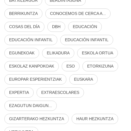
BATXILERGOA
BERDINTASUNA
BERRIKUNTZA
CONOCEMOS DE CERCA A...
COSAS DEL DÍA
DBH
EDUCACIÓN
EDUCACIÓN INFANTIL
EDUCACIÓN INFANTIL
EGUNEKOAK
ELIKADURA
ESKOLA ORTUA
ESKOLAZ KANPOKOAK
ESO
ETORKIZUNA
EUROPAR ESPERIENTZIAK
EUSKARA
EXPERTIA
EXTRAESCOLARES
EZAGUTUN DAIGUN...
GIZARTERAKO HEZKUNTZA
HAUR HEZKUNTZA