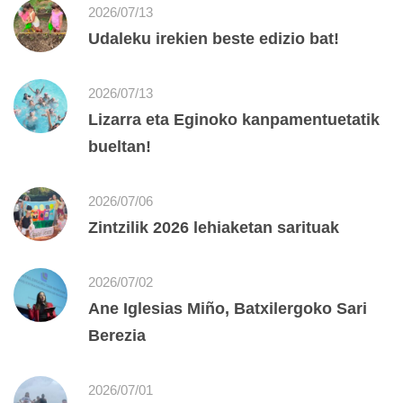
2026/07/13
Udaleku irekien beste edizio bat!
2026/07/13
Lizarra eta Eginoko kanpamentuetatik
bueltan!
2026/07/06
Zintzilik 2026 lehiaketan sarituak
2026/07/02
Ane Iglesias Miño, Batxilergoko Sari
Berezia
2026/07/01