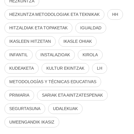
HEZKUNTZA
HEZKUNTZA METODOLOGIAK ETA TEKNIKAK
HH
HITZALDIAK ETA TOPAKETAK
IGUALDAD
IKASLEEN HITZETAN
IKASLE OHIAK
INFANTIL
INSTALAZIOAK
KIROLA
KUDEAKETA
KULTUR EKINTZAK
LH
METODOLOGÍAS Y TÉCNICAS EDUCATIVAS
PRIMARIA
SARIAK ETA AINTZATESPENAK
SEGURTASUNA
UDALEKUAK
UMEENGANDIK IKASIZ