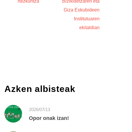
hezkuntza
Bizikidetzaren eta
Giza Eskubideen
Institutuaren
ekitaldian
Azken albisteak
2026/07/13
Opor onak izan!