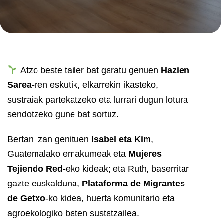
Atzo beste tailer bat garatu genuen
Hazien
Sarea
-ren eskutik, elkarrekin ikasteko,
sustraiak partekatzeko eta lurrari dugun lotura
sendotzeko gune bat sortuz.
Bertan izan genituen
Isabel eta Kim
,
Guatemalako emakumeak eta
Mujeres
Tejiendo Red
-eko kideak; eta Ruth, baserritar
gazte euskalduna,
Plataforma de Migrantes
de Getxo
-ko kidea, huerta komunitario eta
agroekologiko baten sustatzailea.