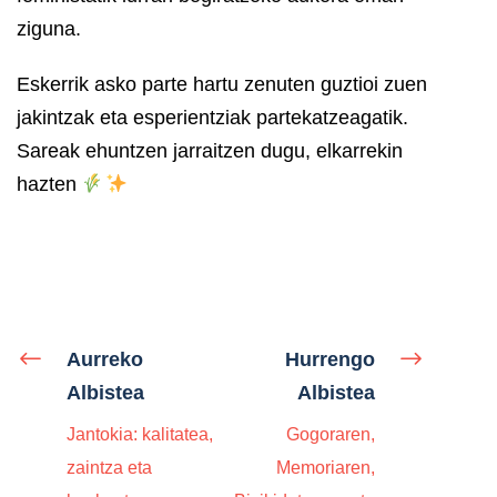
ziguna.
Eskerrik asko parte hartu zenuten guztioi zuen
jakintzak eta esperientziak partekatzeagatik.
Sareak ehuntzen jarraitzen dugu, elkarrekin
hazten
Aurreko
Hurrengo
Albistea
Albistea
Jantokia: kalitatea,
Gogoraren,
zaintza eta
Memoriaren,