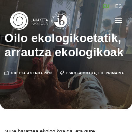
EU
ES
Oilo ekologikoetatik,
arrautza ekologikoak
GIH ETA AGENDA 2030
ESKOLA ORTUA
,
LH
,
PRIMARIA
Gure baratzea ekologikoa da, eta gure