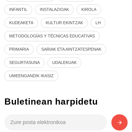
INFANTIL
INSTALAZIOAK
KIROLA
KUDEAKETA
KULTUR EKINTZAK
LH
METODOLOGÍAS Y TÉCNICAS EDUCATIVAS
PRIMARIA
SARIAK ETA AINTZATESPENAK
SEGURTASUNA
UDALEKUAK
UMEENGANDIK IKASIZ
Buletinean harpidetu