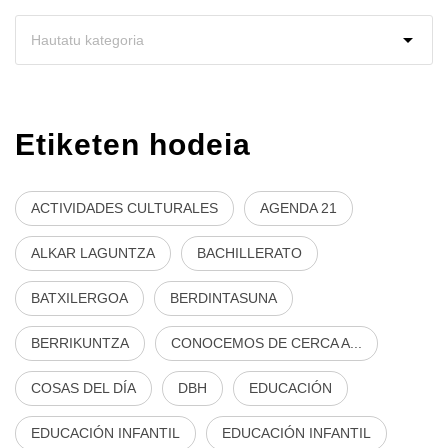
Etiketen hodeia
ACTIVIDADES CULTURALES
AGENDA 21
ALKAR LAGUNTZA
BACHILLERATO
BATXILERGOA
BERDINTASUNA
BERRIKUNTZA
CONOCEMOS DE CERCA A...
COSAS DEL DÍA
DBH
EDUCACIÓN
EDUCACIÓN INFANTIL
EDUCACIÓN INFANTIL