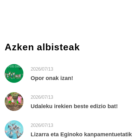
Azken albisteak
2026/07/13
Opor onak izan!
2026/07/13
Udaleku irekien beste edizio bat!
2026/07/13
Lizarra eta Eginoko kanpamentuetatik