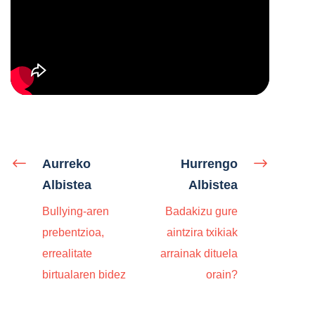
Aurreko
Hurrengo
Albistea
Albistea
Bullying-aren
Badakizu gure
prebentzioa,
aintzira txikiak
errealitate
arrainak dituela
birtualaren bidez
orain?