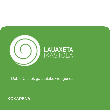
Doble Clic-ek garatutako webgunea
KOKAPENA