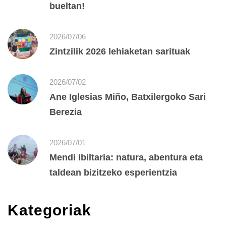
bueltan!
2026/07/06
Zintzilik 2026 lehiaketan sarituak
2026/07/02
Ane Iglesias Miño, Batxilergoko Sari
Berezia
2026/07/01
Mendi Ibiltaria: natura, abentura eta
taldean bizitzeko esperientzia
Kategoriak