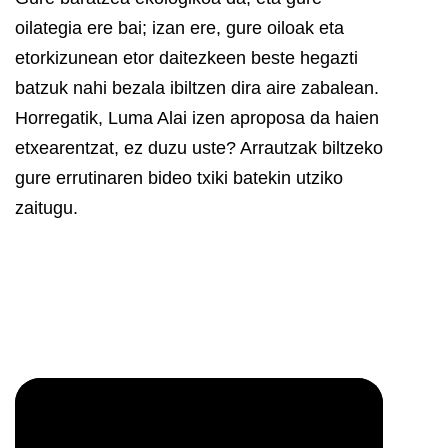
oilategia ere bai; izan ere, gure oiloak eta
etorkizunean etor daitezkeen beste hegazti
batzuk nahi bezala ibiltzen dira aire zabalean.
Horregatik, Luma Alai izen aproposa da haien
etxearentzat, ez duzu uste? Arrautzak biltzeko
gure errutinaren bideo txiki batekin utziko
zaitugu.