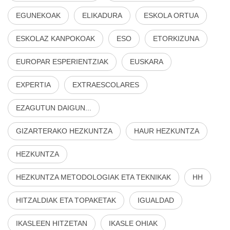
EGUNEKOAK
ELIKADURA
ESKOLA ORTUA
ESKOLAZ KANPOKOAK
ESO
ETORKIZUNA
EUROPAR ESPERIENTZIAK
EUSKARA
EXPERTIA
EXTRAESCOLARES
EZAGUTUN DAIGUN...
GIZARTERAKO HEZKUNTZA
HAUR HEZKUNTZA
HEZKUNTZA
HEZKUNTZA METODOLOGIAK ETA TEKNIKAK
HH
HITZALDIAK ETA TOPAKETAK
IGUALDAD
IKASLEEN HITZETAN
IKASLE OHIAK