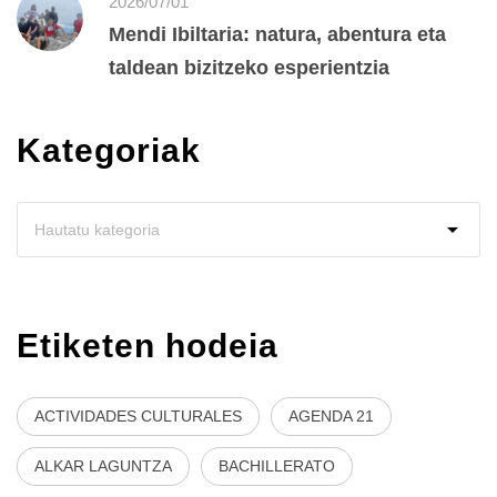
2026/07/01
Mendi Ibiltaria: natura, abentura eta
taldean bizitzeko esperientzia
Kategoriak
Etiketen hodeia
ACTIVIDADES CULTURALES
AGENDA 21
ALKAR LAGUNTZA
BACHILLERATO