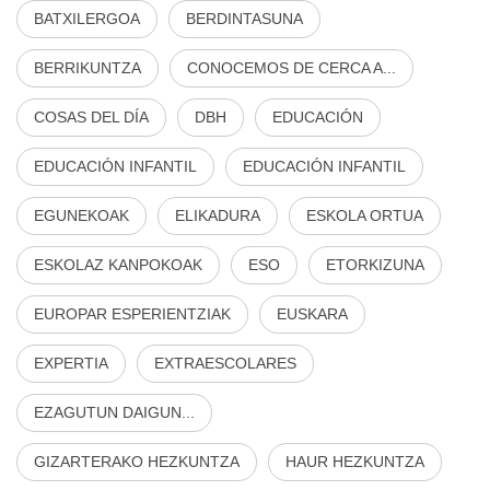
BATXILERGOA
BERDINTASUNA
BERRIKUNTZA
CONOCEMOS DE CERCA A...
COSAS DEL DÍA
DBH
EDUCACIÓN
EDUCACIÓN INFANTIL
EDUCACIÓN INFANTIL
EGUNEKOAK
ELIKADURA
ESKOLA ORTUA
ESKOLAZ KANPOKOAK
ESO
ETORKIZUNA
EUROPAR ESPERIENTZIAK
EUSKARA
EXPERTIA
EXTRAESCOLARES
EZAGUTUN DAIGUN...
GIZARTERAKO HEZKUNTZA
HAUR HEZKUNTZA