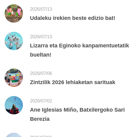
2026/07/13
Udaleku irekien beste edizio bat!
2026/07/13
Lizarra eta Eginoko kanpamentuetatik
bueltan!
2026/07/06
Zintzilik 2026 lehiaketan sarituak
2026/07/02
Ane Iglesias Miño, Batxilergoko Sari
Berezia