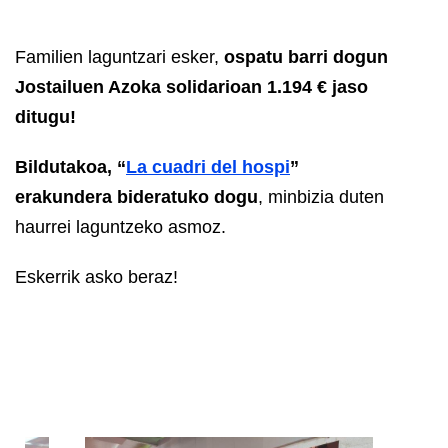
Familien laguntzari esker,
ospatu barri dogun
Jostailuen Azoka solidarioan 1.194 € jaso
ditugu!
Bildutakoa, “
La cuadri del hospi
”
erakundera bideratuko dogu
, minbizia duten
haurrei laguntzeko asmoz.
Eskerrik asko beraz!