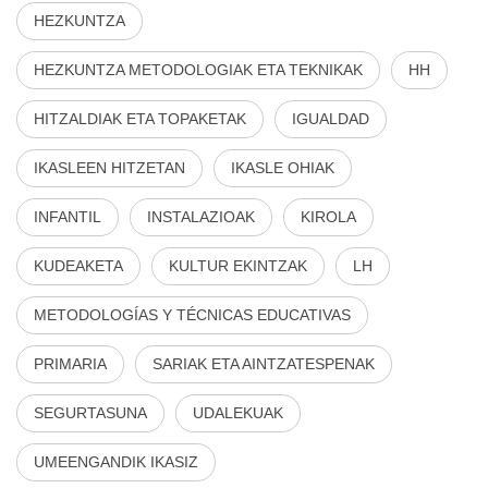
HEZKUNTZA
HEZKUNTZA METODOLOGIAK ETA TEKNIKAK
HH
HITZALDIAK ETA TOPAKETAK
IGUALDAD
IKASLEEN HITZETAN
IKASLE OHIAK
INFANTIL
INSTALAZIOAK
KIROLA
KUDEAKETA
KULTUR EKINTZAK
LH
METODOLOGÍAS Y TÉCNICAS EDUCATIVAS
PRIMARIA
SARIAK ETA AINTZATESPENAK
SEGURTASUNA
UDALEKUAK
UMEENGANDIK IKASIZ