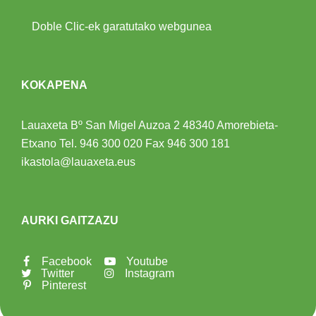
Doble Clic-ek garatutako webgunea
KOKAPENA
Lauaxeta Bº San Migel Auzoa 2
48340 Amorebieta-
Etxano
Tel.
946 300 020
Fax 946 300 181
ikastola@lauaxeta.eus
AURKI GAITZAZU
Facebook
Youtube
Twitter
Instagram
Pinterest