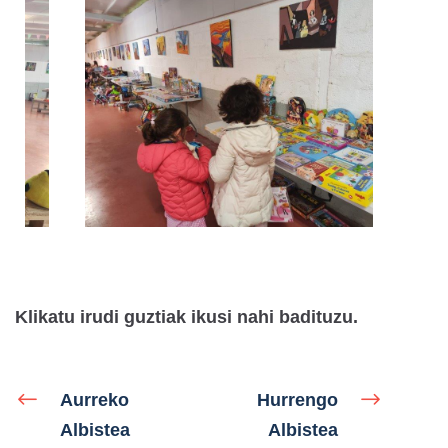
Klikatu irudi guztiak ikusi nahi badituzu.
Aurreko
Hurrengo
Albistea
Albistea