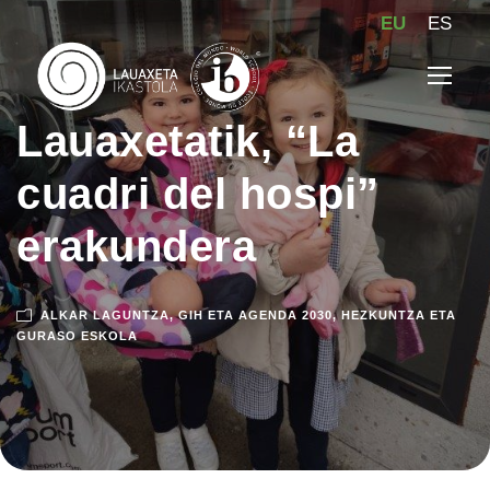
EU
ES
Lauaxetatik, “La
cuadri del hospi”
erakundera
ALKAR LAGUNTZA
,
GIH ETA AGENDA 2030
,
HEZKUNTZA ETA
GURASO ESKOLA