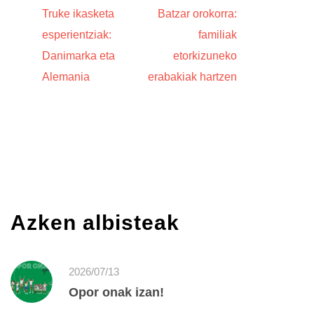
Truke ikasketa
Batzar orokorra:
esperientziak:
familiak
Danimarka eta
etorkizuneko
Alemania
erabakiak hartzen
Azken albisteak
2026/07/13
Opor onak izan!