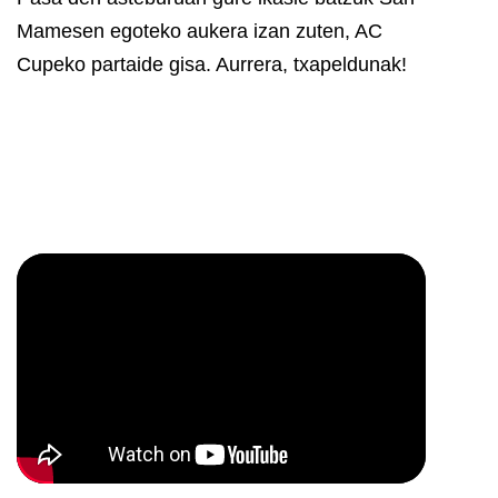
Mamesen egoteko aukera izan zuten, AC
Cupeko partaide gisa.
Aurrera, txapeldunak!