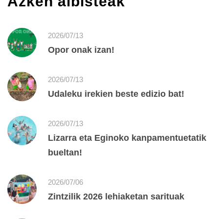
Azken albisteak
2026/07/13
Opor onak izan!
2026/07/13
Udaleku irekien beste edizio bat!
2026/07/13
Lizarra eta Eginoko kanpamentuetatik
bueltan!
2026/07/06
Zintzilik 2026 lehiaketan sarituak