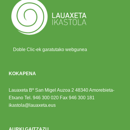
Doble Clic-ek garatutako webgunea
KOKAPENA
Lauaxeta Bº San Migel Auzoa 2
48340 Amorebieta-
Etxano
Tel.
946 300 020
Fax 946 300 181
ikastola@lauaxeta.eus
AURKI GAITZAZU