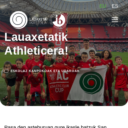
EU
ES
Lauaxetatik
Athleticera!
ESKOLAZ KANPOKOAK ETA UDAKOAK
Pasa den asteburuan gure ikasle batzuk San