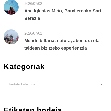
2026/07/02
Ane Iglesias Miño, Batxilergoko Sari
Berezia
2026/07/01
Mendi Ibiltaria: natura, abentura eta
taldean bizitzeko esperientzia
Kategoriak
Etiketen hodeia