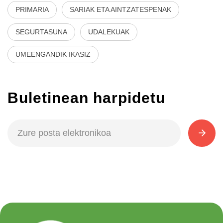
PRIMARIA
SARIAK ETA AINTZATESPENAK
SEGURTASUNA
UDALEKUAK
UMEENGANDIK IKASIZ
Buletinean harpidetu