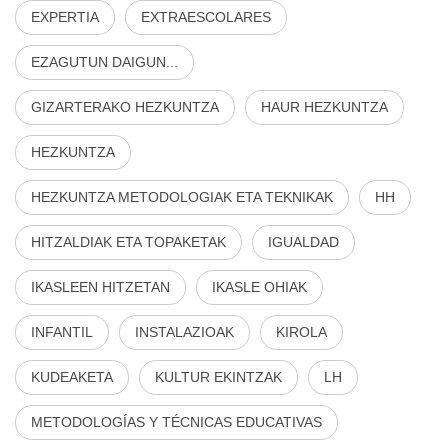
EXPERTIA
EXTRAESCOLARES
EZAGUTUN DAIGUN...
GIZARTERAKO HEZKUNTZA
HAUR HEZKUNTZA
HEZKUNTZA
HEZKUNTZA METODOLOGIAK ETA TEKNIKAK
HH
HITZALDIAK ETA TOPAKETAK
IGUALDAD
IKASLEEN HITZETAN
IKASLE OHIAK
INFANTIL
INSTALAZIOAK
KIROLA
KUDEAKETA
KULTUR EKINTZAK
LH
METODOLOGÍAS Y TÉCNICAS EDUCATIVAS