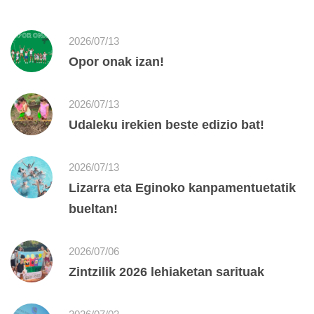
2026/07/13
Opor onak izan!
2026/07/13
Udaleku irekien beste edizio bat!
2026/07/13
Lizarra eta Eginoko kanpamentuetatik
bueltan!
2026/07/06
Zintzilik 2026 lehiaketan sarituak