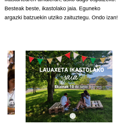
Besteak beste, ikastolako jaia.
Eguneko
argazki batzuekin utziko zaituztegu. Ondo izan!