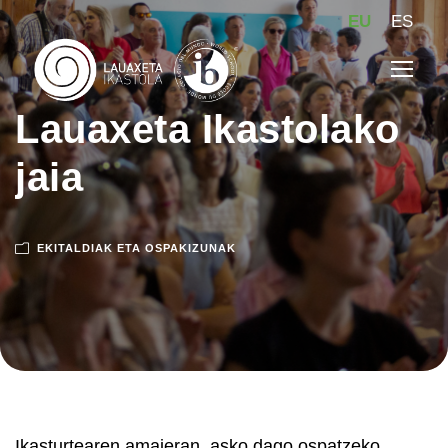
EU
ES
Lauaxeta Ikastolako
jaia
EKITALDIAK ETA OSPAKIZUNAK
Ikasturtearen amaieran, asko dago ospatzeko.