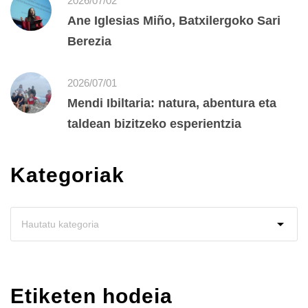
2026/07/02
Ane Iglesias Miño, Batxilergoko Sari
Berezia
2026/07/01
Mendi Ibiltaria: natura, abentura eta
taldean bizitzeko esperientzia
Kategoriak
Etiketen hodeia