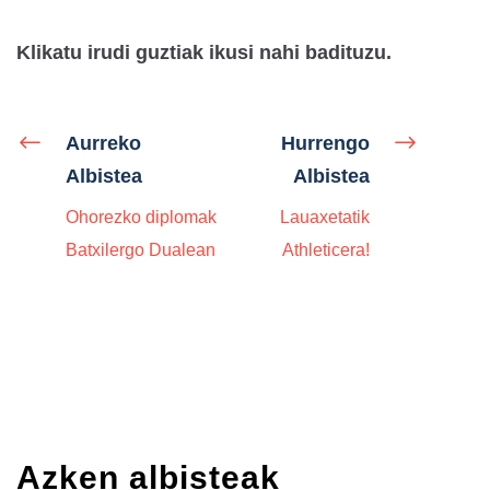
Klikatu irudi guztiak ikusi nahi badituzu.
Aurreko
Hurrengo
Albistea
Albistea
Ohorezko diplomak
Lauaxetatik
Batxilergo Dualean
Athleticera!
Azken albisteak