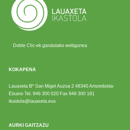
Doble Clic-ek garatutako webgunea
KOKAPENA
Lauaxeta Bº San Migel Auzoa 2
48340 Amorebieta-
Etxano
Tel.
946 300 020
Fax 946 300 181
ikastola@lauaxeta.eus
AURKI GAITZAZU