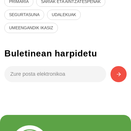
PRIMARIA
SARIAK ETA AINTZATESPENAK
SEGURTASUNA
UDALEKUAK
UMEENGANDIK IKASIZ
Buletinean harpidetu