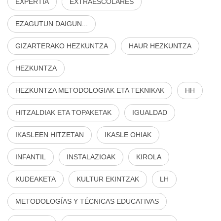
EXPERTIA
EXTRAESCOLARES
EZAGUTUN DAIGUN...
GIZARTERAKO HEZKUNTZA
HAUR HEZKUNTZA
HEZKUNTZA
HEZKUNTZA METODOLOGIAK ETA TEKNIKAK
HH
HITZALDIAK ETA TOPAKETAK
IGUALDAD
IKASLEEN HITZETAN
IKASLE OHIAK
INFANTIL
INSTALAZIOAK
KIROLA
KUDEAKETA
KULTUR EKINTZAK
LH
METODOLOGÍAS Y TÉCNICAS EDUCATIVAS