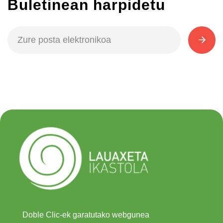
Buletinean harpidetu
Doble Clic-ek garatutako webgunea