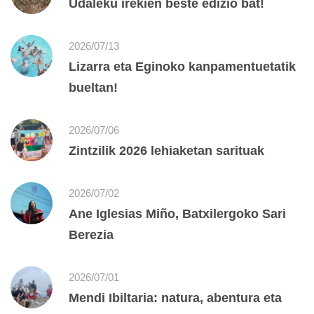
Udaleku irekien beste edizio bat!
2026/07/13
Lizarra eta Eginoko kanpamentuetatik
bueltan!
2026/07/06
Zintzilik 2026 lehiaketan sarituak
2026/07/02
Ane Iglesias Miño, Batxilergoko Sari
Berezia
2026/07/01
Mendi Ibiltaria: natura, abentura eta