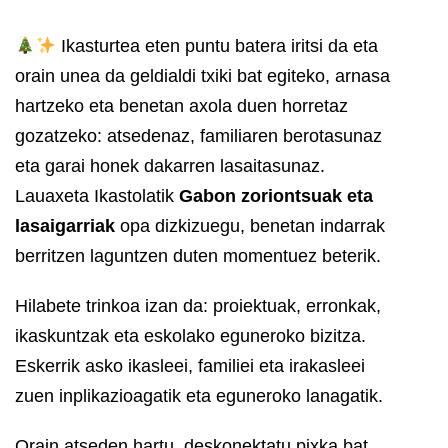
Ikasturtea eten puntu batera iritsi da eta
orain unea da geldialdi txiki bat egiteko, arnasa
hartzeko eta benetan axola duen horretaz
gozatzeko: atsedenaz, familiaren berotasunaz
eta garai honek dakarren lasaitasunaz.
Lauaxeta Ikastolatik
Gabon zoriontsuak eta
lasaigarriak
opa dizkizuegu, benetan indarrak
berritzen laguntzen duten momentuez beterik.
Hilabete trinkoa izan da: proiektuak, erronkak,
ikaskuntzak eta eskolako eguneroko bizitza.
Eskerrik asko ikasleei, familiei eta irakasleei
zuen inplikazioagatik eta eguneroko lanagatik.
Orain atseden hartu, deskonektatu pixka bat