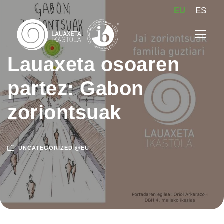
EU
ES
Lauaxeta osoaren
partez: Gabon
zoriontsuak
UNCATEGORIZED @EU