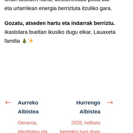
eta urtarrilean energia berriztuta itzuliko gara.
Gozatu, atseden hartu eta indarrak berriztu.
Ikastolara bueltan ikusiko dugu elkar, Lauaxeta
familia
Aurreko
Hurrengo
Albistea
Albistea
Generoa,
2026, helburu
identitatea eta
berriekin hasi dugu