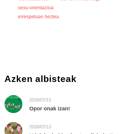
sexu-orientazioa:
errespetuan heztea
Azken albisteak
2026/07/13
Opor onak izan!
2026/07/13