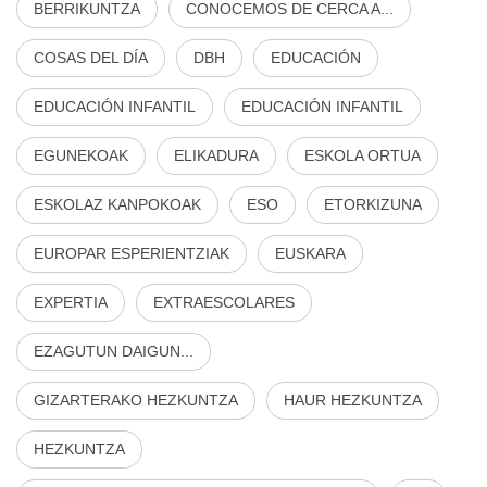
BERRIKUNTZA
CONOCEMOS DE CERCA A...
COSAS DEL DÍA
DBH
EDUCACIÓN
EDUCACIÓN INFANTIL
EDUCACIÓN INFANTIL
EGUNEKOAK
ELIKADURA
ESKOLA ORTUA
ESKOLAZ KANPOKOAK
ESO
ETORKIZUNA
EUROPAR ESPERIENTZIAK
EUSKARA
EXPERTIA
EXTRAESCOLARES
EZAGUTUN DAIGUN...
GIZARTERAKO HEZKUNTZA
HAUR HEZKUNTZA
HEZKUNTZA