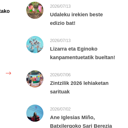
2026/07/13
tako
Udaleku irekien beste
edizio bat!
2026/07/13
Lizarra eta Eginoko
kanpamentuetatik bueltan!
2026/07/06
Zintzilik 2026 lehiaketan
sarituak
2026/07/02
Ane Iglesias Miño,
Batxilergoko Sari Berezia