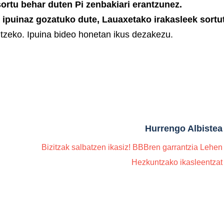
sortu behar duten Pi zenbakiari erantzunez.
i ipuinaz gozatuko dute, Lauaxetako irakasleek sortu
ltzeko. Ipuina bideo honetan ikus dezakezu.
Hurrengo Albistea
Bizitzak salbatzen ikasiz! BBBren garrantzia Lehen
Hezkuntzako ikasleentzat