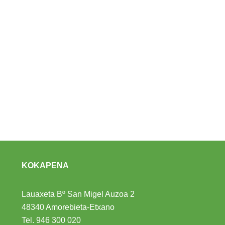
KOKAPENA
Lauaxeta Bº San Migel Auzoa 2
48340 Amorebieta-Etxano
Tel.
946 300 020