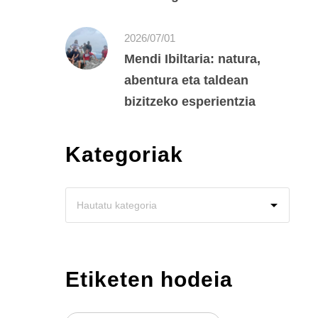
2026/07/01
Mendi Ibiltaria: natura,
abentura eta taldean
bizitzeko esperientzia
Kategoriak
Etiketen hodeia