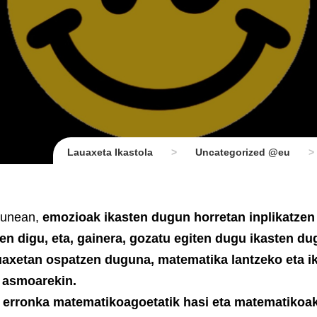
Lauaxeta Ikastola
>
Uncategorized @eu
>
ugunean,
emozioak ikasten dugun horretan inplikatzen
en digu, eta, gainera, gozatu egiten dugu ikasten d
uaxetan ospatzen duguna, matematika lantzeko eta ik
o asmoarekin.
, erronka matematikoagoetatik hasi eta matematikoa