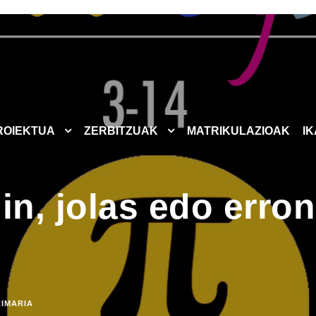
ROIEKTUA
ZERBITZUAK
MATRIKULAZIOAK
I
in, jolas edo erro
RIMARIA