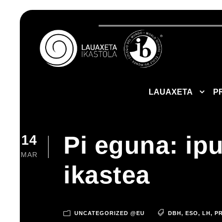
LAUAXETA
P
Pi eguna: ipu
14
MAR
ikastea
UNCATEGORIZED @EU
DBH
,
ESO
,
LH
,
P