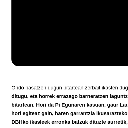
Ondo pasatzen dugun bitartean zerbait ikasten d
ditugu, eta horrek errazago barneratzen laguntz
bitartean. Hori da Pi Egunaren kasuan, gaur La
hori egiteaz gain, haren garrantzia ikusaraztek
DBHko ikasleek erronka batzuk dituzte aurretik