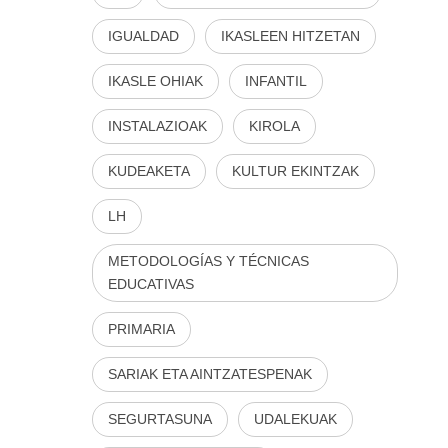
IGUALDAD
IKASLEEN HITZETAN
IKASLE OHIAK
INFANTIL
INSTALAZIOAK
KIROLA
KUDEAKETA
KULTUR EKINTZAK
LH
METODOLOGÍAS Y TÉCNICAS
EDUCATIVAS
PRIMARIA
SARIAK ETA AINTZATESPENAK
SEGURTASUNA
UDALEKUAK