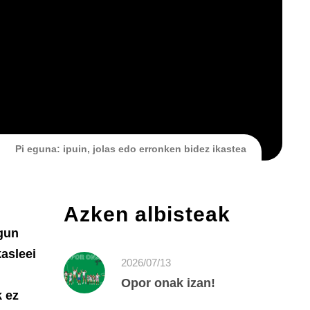
Pi eguna: ipuin, jolas edo erronken bidez ikastea
Azken albisteak
ugun
asleei
2026/07/13
Opor onak izan!
k ez