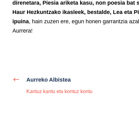
direnetara, Piesia ariketa kasu, non poesia bat 
Haur Hezkuntzako ikasleek, bestalde, Lea eta P
ipuina
, hain zuzen ere, egun honen garrantzia aza
Aurrera!
Aurreko Albistea
Kantuz kantu eta kontuz kontu