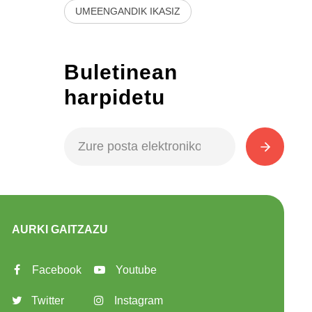
UMEENGANDIK IKASIZ
Buletinean
harpidetu
AURKI GAITZAZU
Facebook
Youtube
Twitter
Instagram