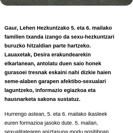
Gaur, Lehen Hezkuntzako 5. eta 6. mailako
familien txanda izango da sexu-hezkuntzari
buruzko hitzaldian parte hartzeko.
Lauaxetak, Desira erakundearekin
elkarlanean, antolatu duen saio honek
gurasoei tresnak eskaini nahi dizkie haien
seme-alaben garapen afektibo-sexualari
laguntzeko, informazio egiazkoa eta
hausnarketa sakona sustatuz.
Hurrengo astean, 5. eta 6. mailako ikasleek
euren formazioa jasoko dute. 5. mailan,
sexualitatearen aniztasuna modu positiboan