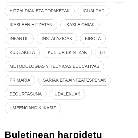
HITZALDIAK ETA TOPAKETAK
IGUALDAD
IKASLEEN HITZETAN
IKASLE OHIAK
INFANTIL
INSTALAZIOAK
KIROLA
KUDEAKETA
KULTUR EKINTZAK
LH
METODOLOGÍAS Y TÉCNICAS EDUCATIVAS
PRIMARIA
SARIAK ETA AINTZATESPENAK
SEGURTASUNA
UDALEKUAK
UMEENGANDIK IKASIZ
Buletinean harpidetu