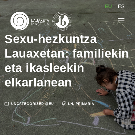
EU
ES
Sexu-hezkuntza
Lauaxetan: familiekin
eta ikasleekin
elkarlanean
UNCATEGORIZED @EU
LH
,
PRIMARIA