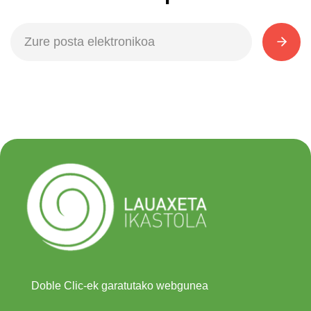
Doble Clic-ek garatutako webgunea