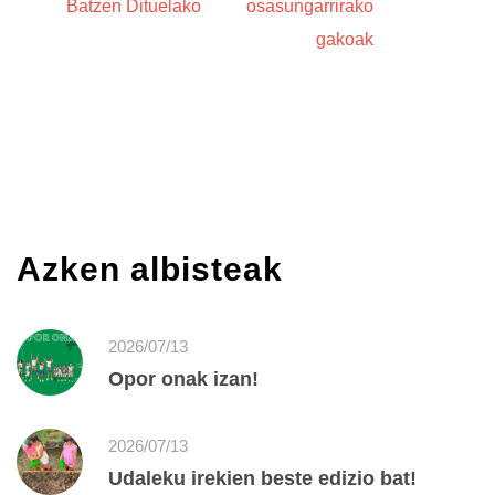
Batzen Dituelako
osasungarrirako
gakoak
Azken albisteak
2026/07/13
Opor onak izan!
2026/07/13
Udaleku irekien beste edizio bat!