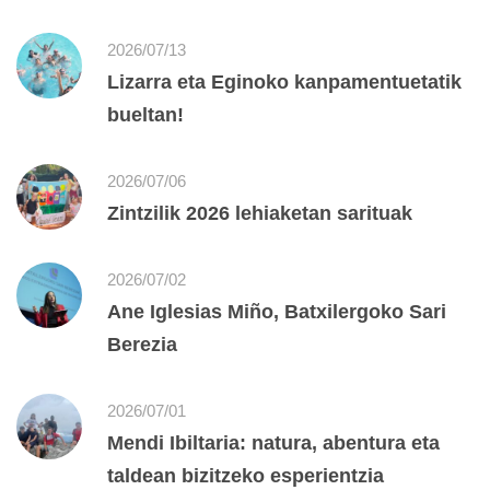
2026/07/13
Lizarra eta Eginoko kanpamentuetatik
bueltan!
2026/07/06
Zintzilik 2026 lehiaketan sarituak
2026/07/02
Ane Iglesias Miño, Batxilergoko Sari
Berezia
2026/07/01
Mendi Ibiltaria: natura, abentura eta
taldean bizitzeko esperientzia