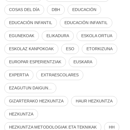
COSAS DEL DÍA
DBH
EDUCACIÓN
EDUCACIÓN INFANTIL
EDUCACIÓN INFANTIL
EGUNEKOAK
ELIKADURA
ESKOLA ORTUA
ESKOLAZ KANPOKOAK
ESO
ETORKIZUNA
EUROPAR ESPERIENTZIAK
EUSKARA
EXPERTIA
EXTRAESCOLARES
EZAGUTUN DAIGUN...
GIZARTERAKO HEZKUNTZA
HAUR HEZKUNTZA
HEZKUNTZA
HEZKUNTZA METODOLOGIAK ETA TEKNIKAK
HH