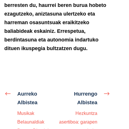
berresten du, haurrei beren burua hobeto
ezagutzeko, aniztasuna ulertzeko eta
harreman osasuntsuak eraikitzeko
baliabideak eskainiz. Errespetua,
berdintasuna eta autonomia indartuko
dituen ikuspegia bultzatzen dugu.
Aurreko
Hurrengo
Albistea
Albistea
Musikak
Hezkuntza
Belaunaldiak
asertiboa: garapen