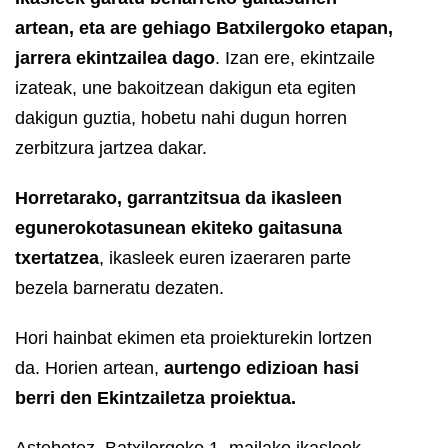
artean, eta are gehiago Batxilergoko etapan,
jarrera ekintzailea dago
. Izan ere, ekintzaile
izateak, une bakoitzean dakigun eta egiten
dakigun guztia, hobetu nahi dugun horren
zerbitzura jartzea dakar.
Horretarako, garrantzitsua da ikasleen
egunerokotasunean ekiteko gaitasuna
txertatzea
, ikasleek euren izaeraren parte
bezela barneratu dezaten.
Hori hainbat ekimen eta proiekturekin lortzen
da. Horien artean,
aurtengo edizioan hasi
berri den Ekintzailetza proiektua.
Astebetez, Batxilergoko 1. mailako ikasleek