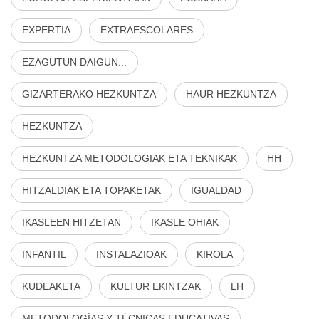
EXPERTIA
EXTRAESCOLARES
EZAGUTUN DAIGUN...
GIZARTERAKO HEZKUNTZA
HAUR HEZKUNTZA
HEZKUNTZA
HEZKUNTZA METODOLOGIAK ETA TEKNIKAK
HH
HITZALDIAK ETA TOPAKETAK
IGUALDAD
IKASLEEN HITZETAN
IKASLE OHIAK
INFANTIL
INSTALAZIOAK
KIROLA
KUDEAKETA
KULTUR EKINTZAK
LH
METODOLOGÍAS Y TÉCNICAS EDUCATIVAS