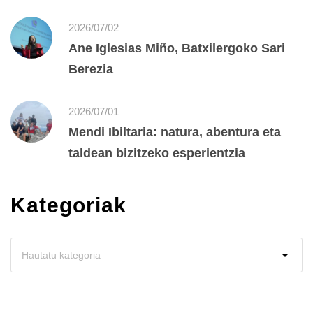
2026/07/02
Ane Iglesias Miño, Batxilergoko Sari
Berezia
2026/07/01
Mendi Ibiltaria: natura, abentura eta
taldean bizitzeko esperientzia
Kategoriak