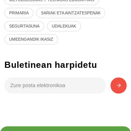
PRIMARIA
SARIAK ETA AINTZATESPENAK
SEGURTASUNA
UDALEKUAK
UMEENGANDIK IKASIZ
Buletinean harpidetu