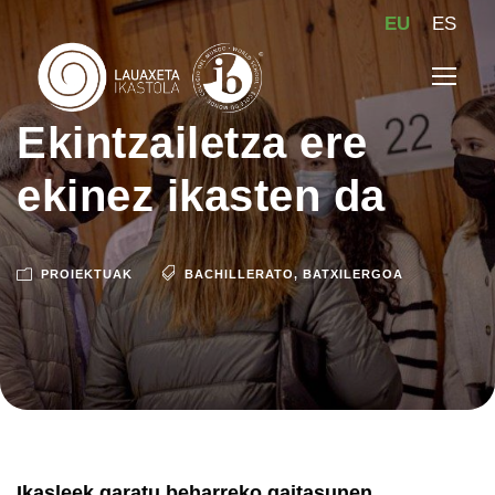
EU
ES
Ekintzailetza ere
ekinez ikasten da
PROIEKTUAK
BACHILLERATO
,
BATXILERGOA
Ikasleek garatu beharreko gaitasunen