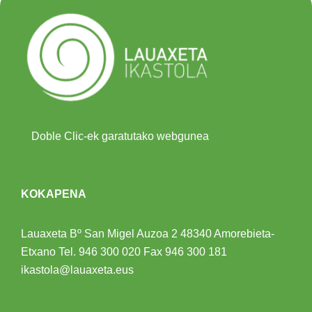
Doble Clic-ek garatutako webgunea
KOKAPENA
Lauaxeta Bº San Migel Auzoa 2
48340 Amorebieta-
Etxano
Tel.
946 300 020
Fax 946 300 181
ikastola@lauaxeta.eus