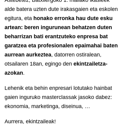
alde batera uzten dute irakasgaien eta eskolen
egitura, eta
honako erronka hau dute esku
artean: beren ingurunean behatzen duten
beharrizan bati erantzuteko enpresa bat
garatzea eta profesionalen epaimahai baten
aurrean aurkeztea
, datorren ostiralean,
otsailaren 18an, egingo den
ekintzailetza-
azokan
.
Lehenik eta behin enpresari lotutako hainbat
gaien inguruko masterclassak jasoko dabez:
ekonomia, marketinga, diseinua, …
Aurrera, ekintzaileak!