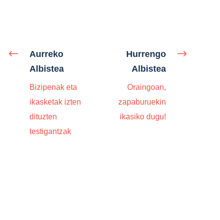
Aurreko
Hurrengo
Albistea
Albistea
Bizipenak eta
Oraingoan,
ikasketak izten
zapaburuekin
dituzten
ikasiko dugu!
testigantzak