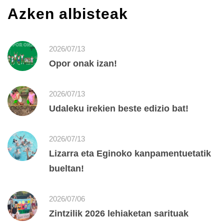
Azken albisteak
2026/07/13
Opor onak izan!
2026/07/13
Udaleku irekien beste edizio bat!
2026/07/13
Lizarra eta Eginoko kanpamentuetatik
bueltan!
2026/07/06
Zintzilik 2026 lehiaketan sarituak