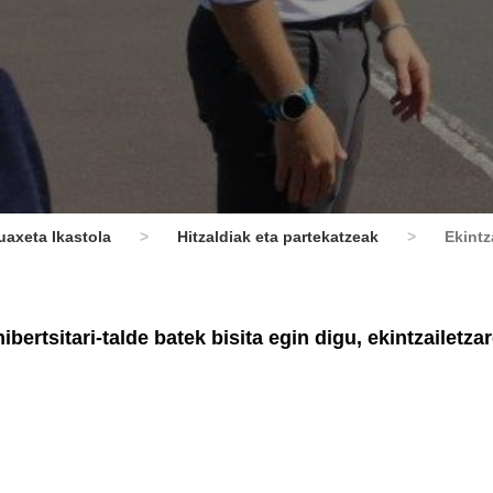
uaxeta Ikastola
>
Hitzaldiak eta partekatzeak
>
Ekintz
ertsitari-talde batek bisita egin digu, ekintzailetza