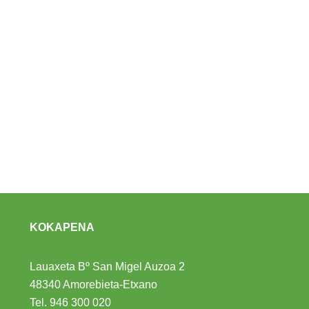
KOKAPENA
Lauaxeta Bº San Migel Auzoa 2
48340 Amorebieta-Etxano
Tel.
946 300 020