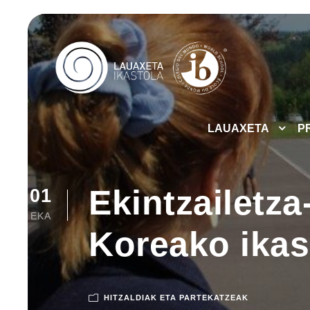
LAUAXETA
P
Ekintzailetza
01
EKA
Koreako ikas
HITZALDIAK ETA PARTEKATZEAK