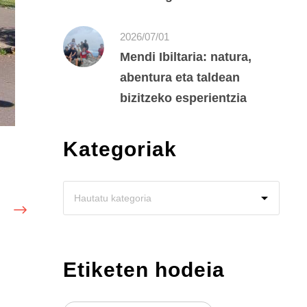
2026/07/01
Mendi Ibiltaria: natura,
abentura eta taldean
bizitzeko esperientzia
Kategoriak
Etiketen hodeia