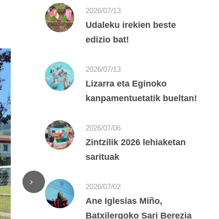
2026/07/13
Udaleku irekien beste
edizio bat!
2026/07/13
Lizarra eta Eginoko
kanpamentuetatik bueltan!
2026/07/06
Zintzilik 2026 lehiaketan
sarituak
2026/07/02
Ane Iglesias Miño,
Batxilergoko Sari Berezia