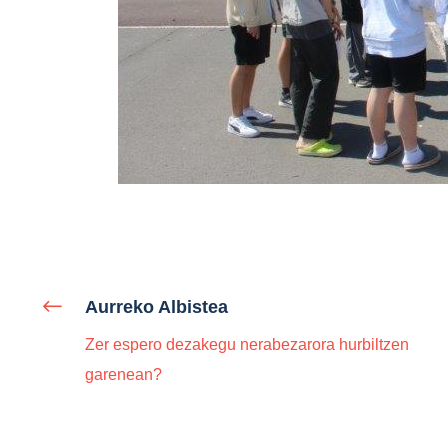
Aurreko Albistea
Zer espero dezakegu nerabezarora hurbiltzen
garenean?