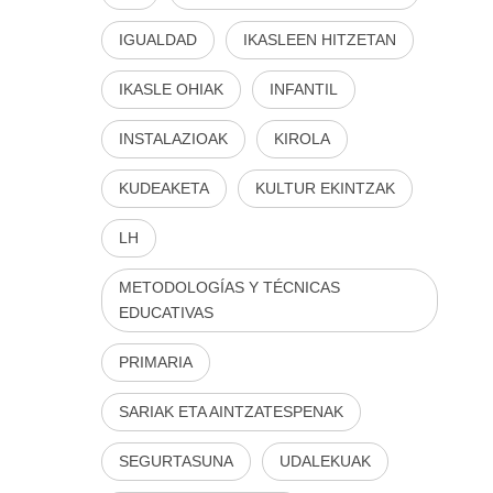
IGUALDAD
IKASLEEN HITZETAN
IKASLE OHIAK
INFANTIL
INSTALAZIOAK
KIROLA
KUDEAKETA
KULTUR EKINTZAK
LH
METODOLOGÍAS Y TÉCNICAS
EDUCATIVAS
PRIMARIA
SARIAK ETA AINTZATESPENAK
SEGURTASUNA
UDALEKUAK