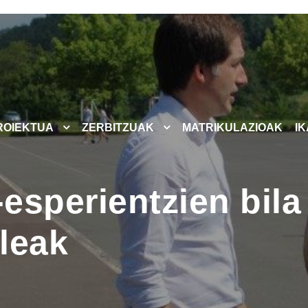
ROIEKTUA
ZERBITZUAK
MATRIKULAZIOAK
I
-esperientzien bila
leak