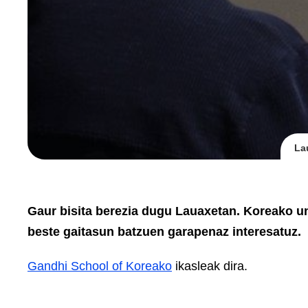
La
Gaur bisita berezia dugu Lauaxetan. Koreako unib
beste gaitasun batzuen garapenaz interesatuz.
Gandhi School of Koreako
ikasleak dira.