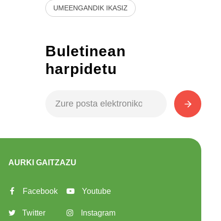
UMEENGANDIK IKASIZ
Buletinean
harpidetu
AURKI GAITZAZU
Facebook
Youtube
Twitter
Instagram