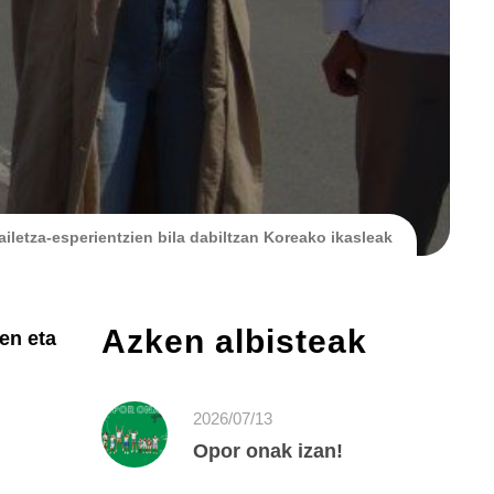
ailetza-esperientzien bila dabiltzan Koreako ikasleak
Azken albisteak
ren eta
2026/07/13
Opor onak izan!