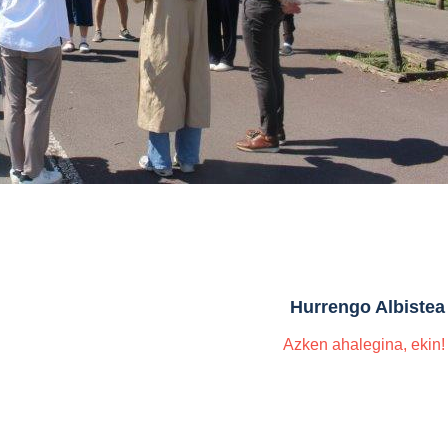
Hurrengo Albistea
Azken ahalegina, ekin!