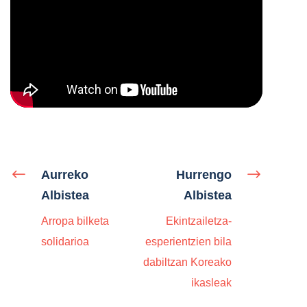
Aurreko
Hurrengo
Albistea
Albistea
Arropa bilketa
Ekintzailetza-
solidarioa
esperientzien bila
dabiltzan Koreako
ikasleak