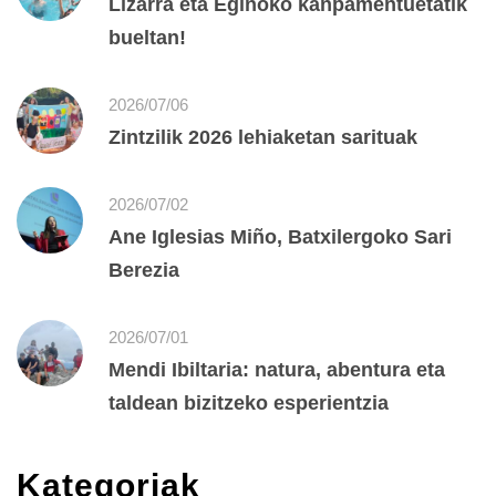
Lizarra eta Eginoko kanpamentuetatik
bueltan!
2026/07/06
Zintzilik 2026 lehiaketan sarituak
2026/07/02
Ane Iglesias Miño, Batxilergoko Sari
Berezia
2026/07/01
Mendi Ibiltaria: natura, abentura eta
taldean bizitzeko esperientzia
Kategoriak