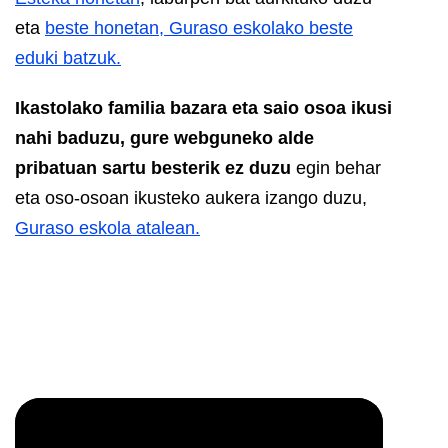
eta
beste honetan, Guraso eskolako beste
eduki batzuk.
Ikastolako familia bazara eta saio osoa ikusi
nahi baduzu, gure webguneko alde
pribatuan sartu besterik ez duzu
egin behar
eta oso-osoan ikusteko aukera izango duzu,
Guraso eskola atalean.