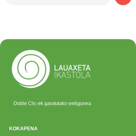
Doble Clic-ek garatutako webgunea
KOKAPENA