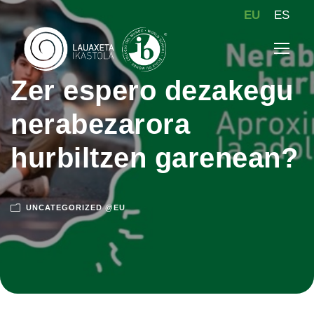
EU
ES
Zer espero dezakegu
nerabezarora
hurbiltzen garenean?
UNCATEGORIZED @EU