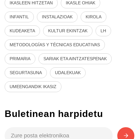
IKASLEEN HITZETAN
IKASLE OHIAK
INFANTIL
INSTALAZIOAK
KIROLA
KUDEAKETA
KULTUR EKINTZAK
LH
METODOLOGÍAS Y TÉCNICAS EDUCATIVAS
PRIMARIA
SARIAK ETA AINTZATESPENAK
SEGURTASUNA
UDALEKUAK
UMEENGANDIK IKASIZ
Buletinean harpidetu