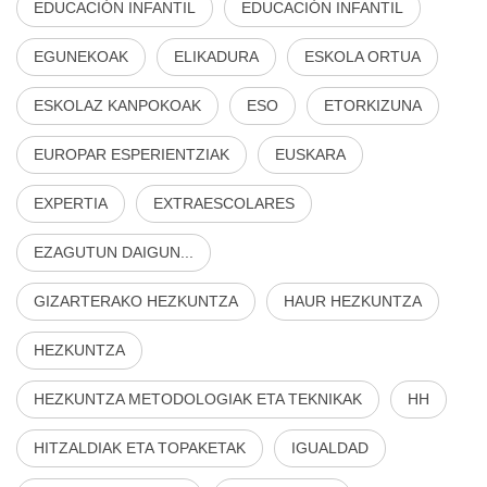
EDUCACIÓN INFANTIL
EDUCACIÓN INFANTIL
EGUNEKOAK
ELIKADURA
ESKOLA ORTUA
ESKOLAZ KANPOKOAK
ESO
ETORKIZUNA
EUROPAR ESPERIENTZIAK
EUSKARA
EXPERTIA
EXTRAESCOLARES
EZAGUTUN DAIGUN...
GIZARTERAKO HEZKUNTZA
HAUR HEZKUNTZA
HEZKUNTZA
HEZKUNTZA METODOLOGIAK ETA TEKNIKAK
HH
HITZALDIAK ETA TOPAKETAK
IGUALDAD