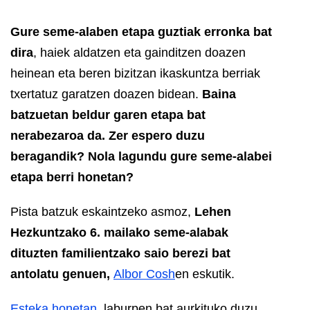
Gure seme-alaben etapa guztiak erronka bat
dira
, haiek aldatzen eta gainditzen doazen
heinean eta beren bizitzan ikaskuntza berriak
txertatuz garatzen doazen bidean.
Baina
batzuetan beldur garen etapa bat
nerabezaroa da. Zer espero duzu
beragandik? Nola lagundu gure seme-alabei
etapa berri honetan?
Pista batzuk eskaintzeko asmoz,
Lehen
Hezkuntzako 6. mailako seme-alabak
dituzten familientzako saio berezi bat
antolatu genuen,
Albor Cosh
en eskutik.
Esteka honetan
, laburpen bat aurkituko duzu