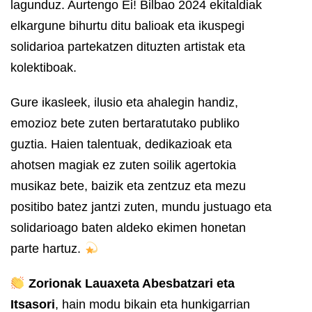
lagunduz. Aurtengo Ei! Bilbao 2024 ekitaldiak
elkargune bihurtu ditu balioak eta ikuspegi
solidarioa partekatzen dituzten artistak eta
kolektiboak.
Gure ikasleek, ilusio eta ahalegin handiz,
emozioz bete zuten bertaratutako publiko
guztia. Haien talentuak, dedikazioak eta
ahotsen magiak ez zuten soilik agertokia
musikaz bete, baizik eta zentzuz eta mezu
positibo batez jantzi zuten, mundu justuago eta
solidarioago baten aldeko ekimen honetan
parte hartuz.
Zorionak Lauaxeta Abesbatzari eta
Itsasori
, hain modu bikain eta hunkigarrian