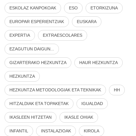
ESKOLAZ KANPOKOAK
ESO
ETORKIZUNA
EUROPAR ESPERIENTZIAK
EUSKARA
EXPERTIA
EXTRAESCOLARES
EZAGUTUN DAIGUN...
GIZARTERAKO HEZKUNTZA
HAUR HEZKUNTZA
HEZKUNTZA
HEZKUNTZA METODOLOGIAK ETA TEKNIKAK
HH
HITZALDIAK ETA TOPAKETAK
IGUALDAD
IKASLEEN HITZETAN
IKASLE OHIAK
INFANTIL
INSTALAZIOAK
KIROLA