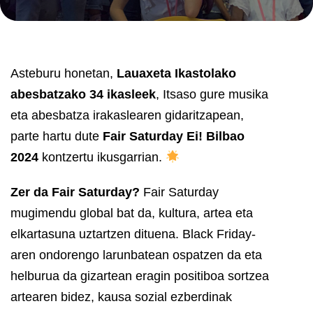
Asteburu honetan,
Lauaxeta Ikastolako
abesbatzako 34 ikasleek
, Itsaso gure musika
eta abesbatza irakaslearen gidaritzapean,
parte hartu dute
Fair Saturday Ei! Bilbao
2024
kontzertu ikusgarrian.
Zer da Fair Saturday?
Fair Saturday
mugimendu global bat da, kultura, artea eta
elkartasuna uztartzen dituena. Black Friday-
aren ondorengo larunbatean ospatzen da eta
helburua da gizartean eragin positiboa sortzea
artearen bidez, kausa sozial ezberdinak