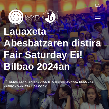
EU
ES
Lauaxeta
Abesbatzaren distira
Fair Saturday Ei!
Bilbao 2024an
ALIANTZAK
,
EKITALDIAK ETA OSPAKIZUNAK
,
ESKOLAZ
KANPOKOAK ETA UDAKOAK