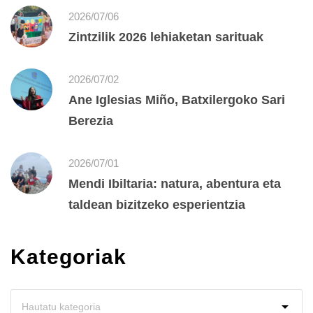
2026/07/06
Zintzilik 2026 lehiaketan sarituak
2026/07/02
Ane Iglesias Miño, Batxilergoko Sari
Berezia
2026/07/01
Mendi Ibiltaria: natura, abentura eta
taldean bizitzeko esperientzia
Kategoriak