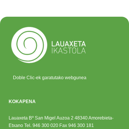
Doble Clic-ek garatutako webgunea
KOKAPENA
Lauaxeta Bº San Migel Auzoa 2
48340 Amorebieta-
Etxano
Tel.
946 300 020
Fax 946 300 181