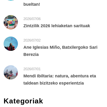
bueltan!
2026/07/06
Zintzilik 2026 lehiaketan sarituak
2026/07/02
Ane Iglesias Miño, Batxilergoko Sari
Berezia
2026/07/01
Mendi Ibiltaria: natura, abentura eta
taldean bizitzeko esperientzia
Kategoriak