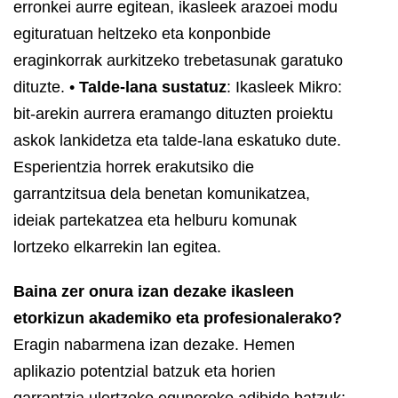
erronkei aurre egitean, ikasleek arazoei modu
egituratuan heltzeko eta konponbide
eraginkorrak aurkitzeko trebetasunak garatuko
dituzte.
•
Talde-lana sustatuz
: Ikasleek Mikro:
bit-arekin aurrera eramango dituzten proiektu
askok lankidetza eta talde-lana eskatuko dute.
Esperientzia horrek erakutsiko die
garrantzitsua dela benetan komunikatzea,
ideiak partekatzea eta helburu komunak
lortzeko elkarrekin lan egitea.
Baina zer onura izan dezake ikasleen
etorkizun akademiko eta profesionalerako?
Eragin nabarmena izan dezake. Hemen
aplikazio potentzial batzuk eta horien
garrantzia ulertzeko eguneroko adibide batzuk: