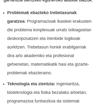
Problemak ebazteko trebetasunak
garatzea
: Programazioak ikasleei erakusten
die problema konplexuak urrats txikiagoetan
deskonposatzen eta irtenbide logikoak
aurkitzen. Trebetasun horiek erabilgarriak
dira arlo akademiko eta profesional
gehienetan, matematikatik hasi eta gizarte-
problemak ebazteraino.
Teknologia eta zientzia:
Ingeniaritza,
bioteknologia eta fisika bezalako arloetan,
programazioa funtsezkoa da sistemak