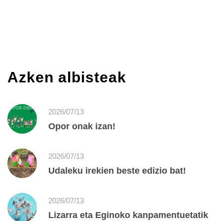
Azken albisteak
2026/07/13
Opor onak izan!
2026/07/13
Udaleku irekien beste edizio bat!
2026/07/13
Lizarra eta Eginoko kanpamentuetatik