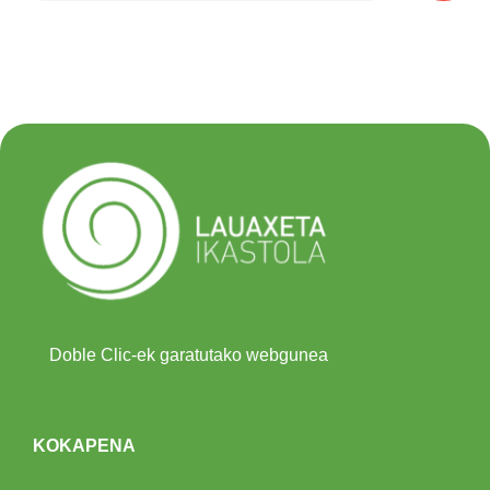
Doble Clic-ek garatutako webgunea
KOKAPENA