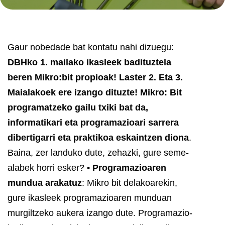
Gaur nobedade bat kontatu nahi dizuegu:
DBHko 1. mailako ikasleek badituztela
beren Mikro:bit propioak! Laster 2. Eta 3.
Maialakoek ere izango dituzte!
Mikro: Bit
programatzeko gailu txiki bat da,
informatikari eta programazioari sarrera
dibertigarri eta praktikoa eskaintzen diona
.
Baina, zer landuko dute, zehazki, gure seme-
alabek horri esker?
•
Programazioaren
mundua arakatuz
: Mikro bit delakoarekin,
gure ikasleek programazioaren munduan
murgiltzeko aukera izango dute. Programazio-