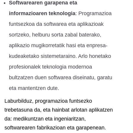
Softwarearen garapena eta
informazioaren teknologia
: Programazioa
funtsezkoa da softwarea eta aplikazioak
sortzeko, helburu sorta zabal baterako,
aplikazio mugikorretatik hasi eta enpresa-
kudeaketako sistemetaraino. Arlo honetako
profesionalek teknologia modernoa
bultzatzen duen softwarea diseinatu, garatu
eta mantentzen dute.
Laburbilduz, programazioa funtsezko
trebetasuna da, eta hainbat arlotan aplikatzen
da: medikuntzan eta ingeniaritzan,
softwarearen fabrikazioan eta garapenean.