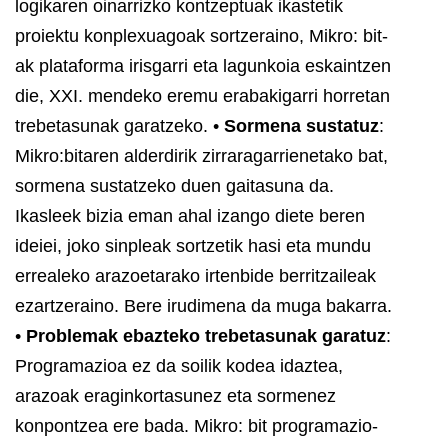
logikaren oinarrizko kontzeptuak ikastetik
proiektu konplexuagoak sortzeraino, Mikro: bit-
ak plataforma irisgarri eta lagunkoia eskaintzen
die, XXI. mendeko eremu erabakigarri horretan
trebetasunak garatzeko.
•
Sormena sustatuz
:
Mikro:bitaren alderdirik zirraragarrienetako bat,
sormena sustatzeko duen gaitasuna da.
Ikasleek bizia eman ahal izango diete beren
ideiei, joko sinpleak sortzetik hasi eta mundu
errealeko arazoetarako irtenbide berritzaileak
ezartzeraino. Bere irudimena da muga bakarra.
•
Problemak ebazteko trebetasunak garatuz
:
Programazioa ez da soilik kodea idaztea,
arazoak eraginkortasunez eta sormenez
konpontzea ere bada. Mikro: bit programazio-