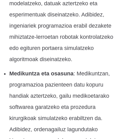
modelatzeko, datuak aztertzeko eta
esperimentuak diseinatzeko. Adibidez,
ingeniariek programazioa erabil dezakete
mihiztatze-lerroetan robotak kontrolatzeko
edo egituren portaera simulatzeko
algoritmoak diseinatzeko.
Medikuntza eta osasuna
: Medikuntzan,
programazioa pazienteen datu kopuru
handiak aztertzeko, gailu medikoetarako
softwarea garatzeko eta prozedura
kirurgikoak simulatzeko erabiltzen da.
Adibidez, ordenagailuz lagundutako