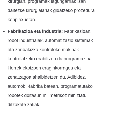
kirurgian, programak lagungarriak izan
daitezke kirurgialariak gidatzeko prozedura
konplexuetan.
Fabrikazioa eta industria:
Fabrikazioan,
robot industrialak, automatizazio-sistemak
eta zenbakizko kontroleko makinak
kontrolatzeko erabiltzen da programazioa.
Horrek ekoizpen eraginkorragoa eta
zehatzagoa ahalbidetzen du. Adibidez,
automobil-fabrika batean, programatutako
robotek doitasun milimetrikoz mihiztatu
ditzakete zatiak.