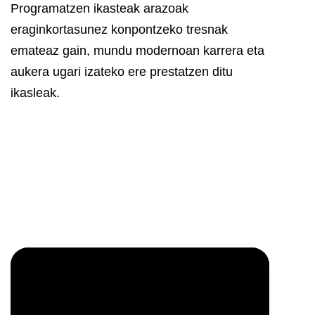
Programatzen ikasteak arazoak
eraginkortasunez konpontzeko tresnak
emateaz gain, mundu modernoan karrera eta
aukera ugari izateko ere prestatzen ditu
ikasleak.