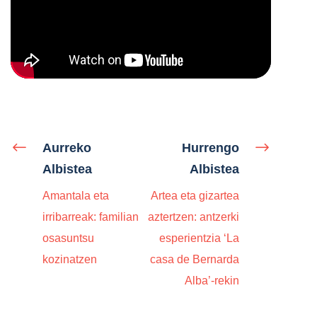
Aurreko
Hurrengo
Albistea
Albistea
Amantala eta
Artea eta gizartea
irribarreak: familian
aztertzen: antzerki
osasuntsu
esperientzia ‘La
kozinatzen
casa de Bernarda
Alba’-rekin