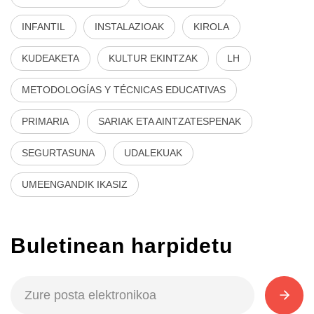
INFANTIL
INSTALAZIOAK
KIROLA
KUDEAKETA
KULTUR EKINTZAK
LH
METODOLOGÍAS Y TÉCNICAS EDUCATIVAS
PRIMARIA
SARIAK ETA AINTZATESPENAK
SEGURTASUNA
UDALEKUAK
UMEENGANDIK IKASIZ
Buletinean harpidetu