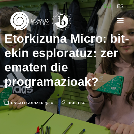
EU
ES
Etorkizuna Micro: bit-
ekin esploratuz: zer
ematen die
programazioak?
UNCATEGORIZED @EU
DBH
,
ESO