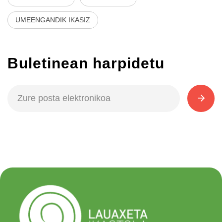
UMEENGANDIK IKASIZ
Buletinean harpidetu