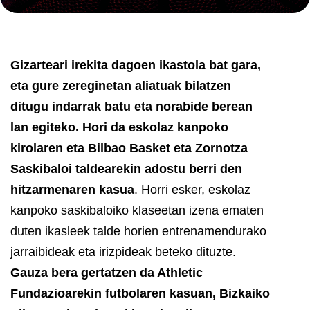
Gizarteari irekita dagoen ikastola bat gara,
eta gure zereginetan aliatuak bilatzen
ditugu indarrak batu eta norabide berean
lan egiteko.
Hori da eskolaz kanpoko
kirolaren eta Bilbao Basket eta Zornotza
Saskibaloi taldearekin adostu berri den
hitzarmenaren kasua
. Horri esker, eskolaz
kanpoko saskibaloiko klaseetan izena ematen
duten ikasleek talde horien entrenamendurako
jarraibideak eta irizpideak beteko dituzte.
Gauza bera gertatzen da Athletic
Fundazioarekin futbolaren kasuan, Bizkaiko