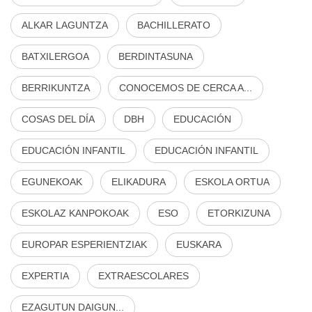
ALKAR LAGUNTZA
BACHILLERATO
BATXILERGOA
BERDINTASUNA
BERRIKUNTZA
CONOCEMOS DE CERCA A...
COSAS DEL DÍA
DBH
EDUCACIÓN
EDUCACIÓN INFANTIL
EDUCACIÓN INFANTIL
EGUNEKOAK
ELIKADURA
ESKOLA ORTUA
ESKOLAZ KANPOKOAK
ESO
ETORKIZUNA
EUROPAR ESPERIENTZIAK
EUSKARA
EXPERTIA
EXTRAESCOLARES
EZAGUTUN DAIGUN...