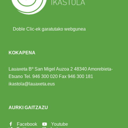
Doble Clic-ek garatutako webgunea
KOKAPENA
Lauaxeta Bº San Migel Auzoa 2
48340 Amorebieta-
Etxano
Tel.
946 300 020
Fax 946 300 181
ikastola@lauaxeta.eus
AURKI GAITZAZU
Facebook
Youtube