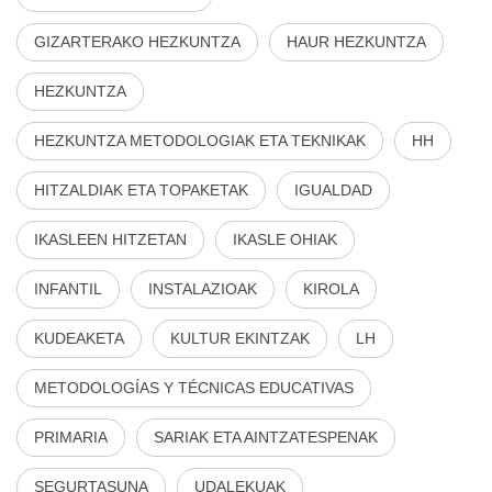
GIZARTERAKO HEZKUNTZA
HAUR HEZKUNTZA
HEZKUNTZA
HEZKUNTZA METODOLOGIAK ETA TEKNIKAK
HH
HITZALDIAK ETA TOPAKETAK
IGUALDAD
IKASLEEN HITZETAN
IKASLE OHIAK
INFANTIL
INSTALAZIOAK
KIROLA
KUDEAKETA
KULTUR EKINTZAK
LH
METODOLOGÍAS Y TÉCNICAS EDUCATIVAS
PRIMARIA
SARIAK ETA AINTZATESPENAK
SEGURTASUNA
UDALEKUAK