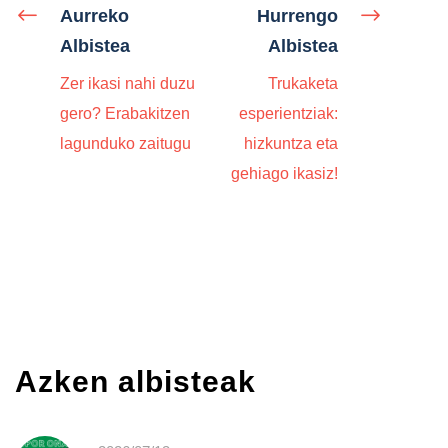
Aurreko
Hurrengo
Albistea
Albistea
Zer ikasi nahi duzu
Trukaketa
gero? Erabakitzen
esperientziak:
lagunduko zaitugu
hizkuntza eta
gehiago ikasiz!
Azken albisteak