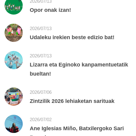
2026/07/13
Opor onak izan!
2026/07/13
Udaleku irekien beste edizio bat!
2026/07/13
Lizarra eta Eginoko kanpamentuetatik
bueltan!
2026/07/06
Zintzilik 2026 lehiaketan sarituak
2026/07/02
Ane Iglesias Miño, Batxilergoko Sari