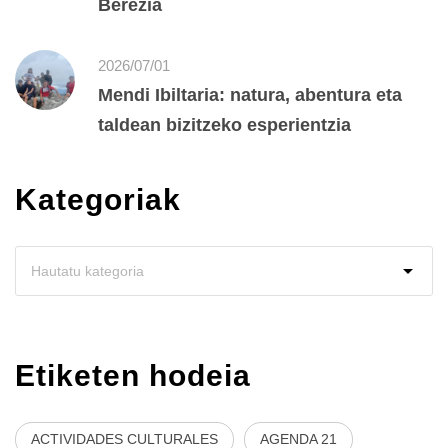
Berezia
2026/07/01
Mendi Ibiltaria: natura, abentura eta
taldean bizitzeko esperientzia
Kategoriak
Etiketen hodeia
ACTIVIDADES CULTURALES
AGENDA 21