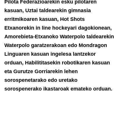
Pilota Federazioarekin esku pilotaren
kasuan, Uztai taldearekin gimnasia
erritmikoaren kasuan, Hot Shots
Etxanorekin in line hockeyari dagokionean,
Amorebieta-Etxanoko Waterpolo taldearekin
Waterpolo garatzerakoan edo Mondragon
Linguaren kasuan ingelesa lantzekor
orduan, Habilititasekin robotikaren kasuan
eta Gurutze Gorriarekin lehen
sorospenetarako edo uretako
sorospenerako ikastaroak emateko orduan.