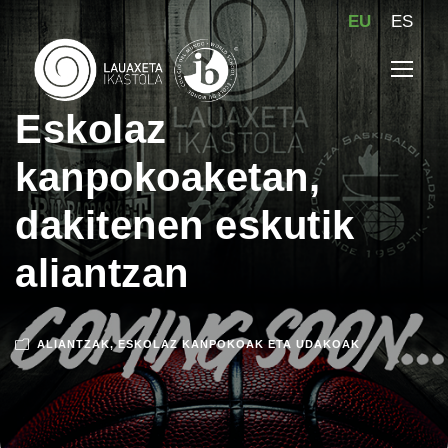
EU
ES
Eskolaz
kanpokoaketan,
dakitenen eskutik
aliantzan
ALIANTZAK
,
ESKOLAZ KANPOKOAK ETA UDAKOAK