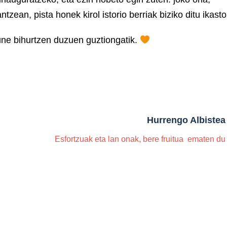
tzean, pista honek kirol istorio berriak biziko ditu ikasto
une bihurtzen duzuen guztiongatik.
Hurrengo Albistea
Esfortzuak eta lan onak, bere fruitua ematen du