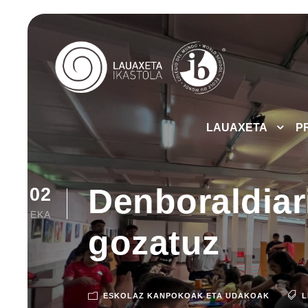
LAUAXETA
P
Denboraldiari
02
EKA
gozatuz
ESKOLAZ KANPOKOAK ETA UDAKOAK
L