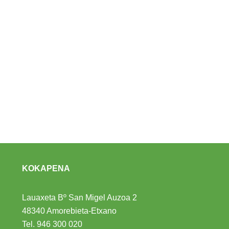
KOKAPENA
Lauaxeta Bº San Migel Auzoa 2
48340 Amorebieta-Etxano
Tel.
946 300 020