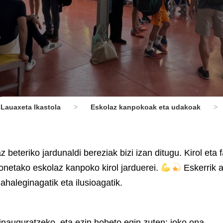
Lauaxeta Ikastola
>
Eskolaz kanpokoak eta udakoak
>
beteriko jardunaldi bereziak bizi izan ditugu. Kirol eta f
onetako eskolaz kanpoko kirol jarduerei.
Eskerrik 
ahaleginagatik eta ilusioagatik.
inauguratzeko, eta ezin hobeto egin zuten: joko ona,