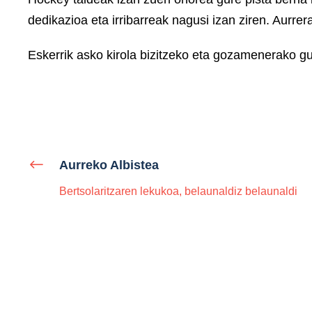
dedikazioa eta irribarreak nagusi izan ziren. Aurreran
Eskerrik asko kirola bizitzeko eta gozamenerako g
Aurreko Albistea
Bertsolaritzaren lekukoa, belaunaldiz belaunaldi