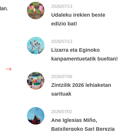
2026/07/13
lan.
Udaleku irekien beste
edizio bat!
2026/07/13
Lizarra eta Eginoko
kanpamentuetatik bueltan!
2026/07/06
Zintzilik 2026 lehiaketan
sarituak
2026/07/02
Ane Iglesias Miño,
Batxilergoko Sari Berezia