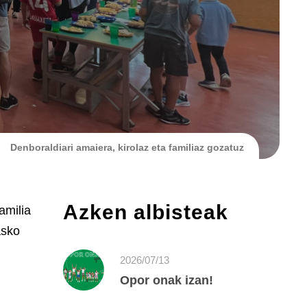
Denboraldiari amaiera, kirolaz eta familiaz gozatuz
Azken albisteak
amilia
asko
2026/07/13
Opor onak izan!