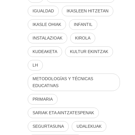
IGUALDAD
IKASLEEN HITZETAN
IKASLE OHIAK
INFANTIL
INSTALAZIOAK
KIROLA
KUDEAKETA
KULTUR EKINTZAK
LH
METODOLOGÍAS Y TÉCNICAS
EDUCATIVAS
PRIMARIA
SARIAK ETA AINTZATESPENAK
SEGURTASUNA
UDALEKUAK