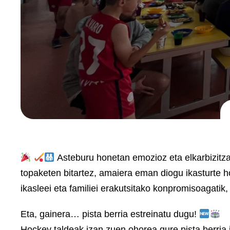
Asteburu honetan emozioz eta elkarbizitzaz 
topaketen bitartez, amaiera eman diogu ikasturte h
ikasleei eta familiei erakutsitako konpromisoagatik, 
Eta, gainera… pista berria estreinatu dugu!
Hockey taldeak izan zuen ohorea gure pista berria 