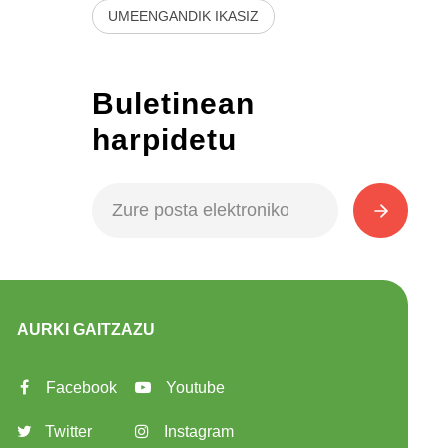
UMEENGANDIK IKASIZ
Buletinean
harpidetu
AURKI GAITZAZU
Facebook
Youtube
Twitter
Instagram