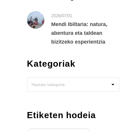
2026/07/01
Mendi Ibiltaria: natura,
abentura eta taldean
bizitzeko esperientzia
Kategoriak
Etiketen hodeia