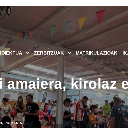
ROIEKTUA
ZERBITZUAK
MATRIKULAZIOAK
I
 amaiera, kirolaz e
H
,
PRIMARIA