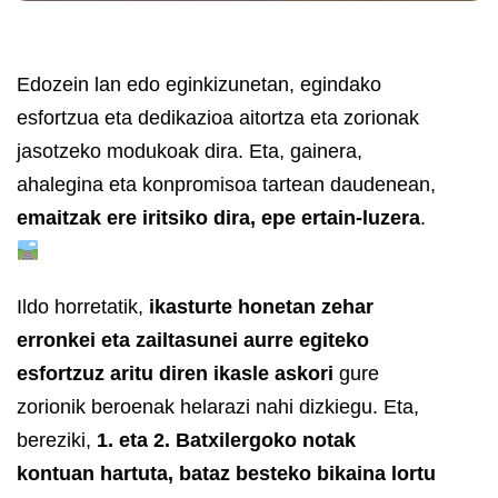
Edozein lan edo eginkizunetan, egindako
esfortzua eta dedikazioa aitortza eta zorionak
jasotzeko modukoak dira. Eta, gainera,
ahalegina eta konpromisoa tartean daudenean,
emaitzak ere iritsiko dira, epe ertain-luzera
.
Ildo horretatik,
ikasturte honetan zehar
erronkei eta zailtasunei aurre egiteko
esfortzuz aritu diren ikasle askori
gure
zorionik beroenak helarazi nahi dizkiegu. Eta,
bereziki,
1. eta 2. Batxilergoko notak
kontuan hartuta, bataz besteko bikaina lortu