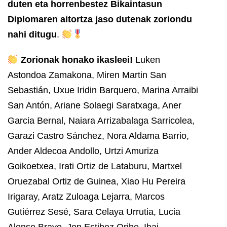
duten eta horrenbestez Bikaintasun
Diplomaren aitortza jaso dutenak zoriondu
nahi ditugu
.
Zorionak honako ikasleei!
Luken
Astondoa Zamakona, Miren Martin San
Sebastián, Uxue Iridin Barquero, Marina Arraibi
San Antón, Ariane Solaegi Saratxaga, Aner
Garcia Bernal, Naiara Arrizabalaga Sarricolea,
Garazi Castro Sánchez, Nora Aldama Barrio,
Ander Aldecoa Andollo, Urtzi Amuriza
Goikoetxea, Irati Ortiz de Lataburu, Martxel
Oruezabal Ortiz de Guinea, Xiao Hu Pereira
Irigaray, Aratz Zuloaga Lejarra, Marcos
Gutiérrez Sesé, Sara Celaya Urrutia, Lucia
Alonso Bravo, Jon Estibez Oribe, Ibai