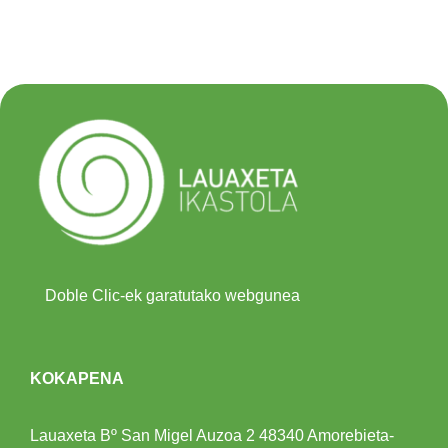
Doble Clic-ek garatutako webgunea
KOKAPENA
Lauaxeta Bº San Migel Auzoa 2
48340 Amorebieta-