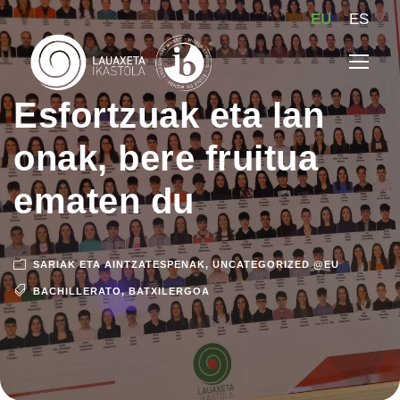
EU
ES
Esfortzuak eta lan
onak, bere fruitua
ematen du
SARIAK ETA AINTZATESPENAK
,
UNCATEGORIZED @EU
BACHILLERATO
,
BATXILERGOA