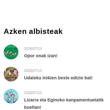
Azken albisteak
2026/07/13
Opor onak izan!
2026/07/13
Udaleku irekien beste edizio bat!
2026/07/13
Lizarra eta Eginoko kanpamentuetatik
bueltan!