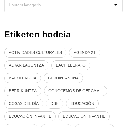
Etiketen hodeia
ACTIVIDADES CULTURALES
AGENDA 21
ALKAR LAGUNTZA
BACHILLERATO
BATXILERGOA
BERDINTASUNA
BERRIKUNTZA
CONOCEMOS DE CERCA A...
COSAS DEL DÍA
DBH
EDUCACIÓN
EDUCACIÓN INFANTIL
EDUCACIÓN INFANTIL