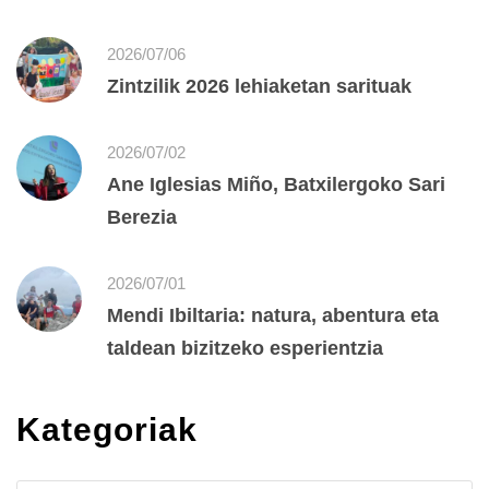
2026/07/06
Zintzilik 2026 lehiaketan sarituak
2026/07/02
Ane Iglesias Miño, Batxilergoko Sari
Berezia
2026/07/01
Mendi Ibiltaria: natura, abentura eta
taldean bizitzeko esperientzia
Kategoriak