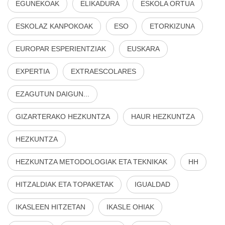
EGUNEKOAK
ELIKADURA
ESKOLA ORTUA
ESKOLAZ KANPOKOAK
ESO
ETORKIZUNA
EUROPAR ESPERIENTZIAK
EUSKARA
EXPERTIA
EXTRAESCOLARES
EZAGUTUN DAIGUN...
GIZARTERAKO HEZKUNTZA
HAUR HEZKUNTZA
HEZKUNTZA
HEZKUNTZA METODOLOGIAK ETA TEKNIKAK
HH
HITZALDIAK ETA TOPAKETAK
IGUALDAD
IKASLEEN HITZETAN
IKASLE OHIAK