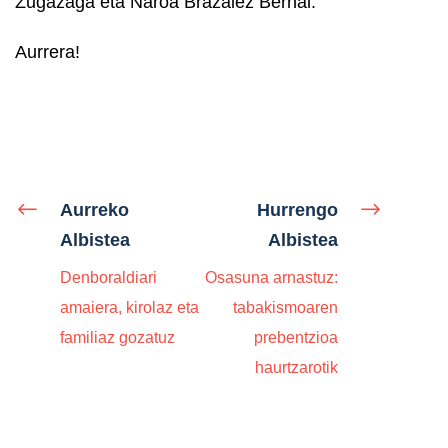
Zugazaga eta Naroa Brazalez Bernal.
Aurrera!
Aurreko
Hurrengo
Albistea
Albistea
Denboraldiari
Osasuna arnastuz:
amaiera, kirolaz eta
tabakismoaren
familiaz gozatuz
prebentzioa
haurtzarotik