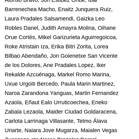
Barrenechea Macho, Enaitz Junquera Ruiz,
Laura Pradales Salsamendi, Gaizka Leo
Robles Danel, Judith Amayra Molina, Oihane
Orue Cortés, Mikel Garizurieta Aguirregoicoa,
Roke Atristain Iza, Erika Bitri Zorita, Lorea
Bilbao Abendaño, Jon Goienetxe San Vicente
de los Dolores, Ane Pradales Lopez, Iker
Rekalde Azcuénaga, Markel Romo Marina,
Uxue Urgoiti Bercedo, Paula Marin Martinez,
Naroa Zarandona Yanguas, Martin Fernandez
Azaola, Eñaut Ealo Urruticoechea, Eneko
Zabala Lezaola, Maider Ciudad Goldaracena,
Carlota Larrinaga Villasante, Telmo Álava
Uriarte, Naiara Jove Mugarza, Maialen Vegas