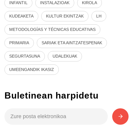
INFANTIL
INSTALAZIOAK
KIROLA
KUDEAKETA
KULTUR EKINTZAK
LH
METODOLOGÍAS Y TÉCNICAS EDUCATIVAS
PRIMARIA
SARIAK ETA AINTZATESPENAK
SEGURTASUNA
UDALEKUAK
UMEENGANDIK IKASIZ
Buletinean harpidetu