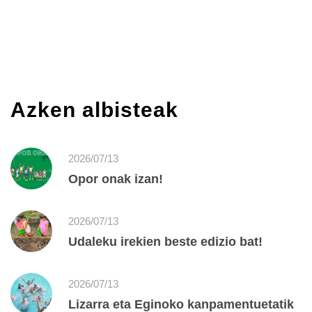
Azken albisteak
2026/07/13
Opor onak izan!
2026/07/13
Udaleku irekien beste edizio bat!
2026/07/13
Lizarra eta Eginoko kanpamentuetatik