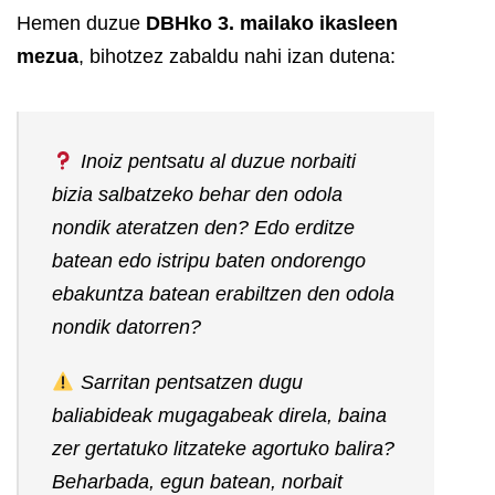
Hemen duzue
DBHko 3. mailako ikasleen
mezua
, bihotzez zabaldu nahi izan dutena:
Inoiz pentsatu al duzue norbaiti
bizia salbatzeko behar den odola
nondik ateratzen den? Edo erditze
batean edo istripu baten ondorengo
ebakuntza batean erabiltzen den odola
nondik datorren?
Sarritan pentsatzen dugu
baliabideak mugagabeak direla, baina
zer gertatuko litzateke agortuko balira?
Beharbada, egun batean, norbait