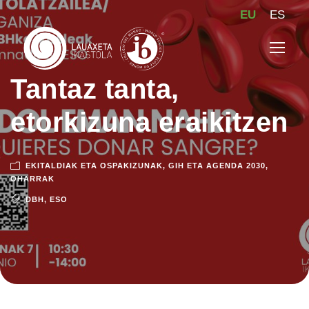
EU
ES
Tantaz tanta,
etorkizuna eraikitzen
EKITALDIAK ETA OSPAKIZUNAK
,
GIH ETA AGENDA 2030
,
OHARRAK
DBH
,
ESO