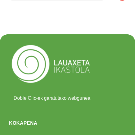
Doble Clic-ek garatutako webgunea
KOKAPENA