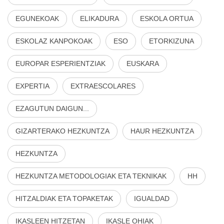
EGUNEKOAK
ELIKADURA
ESKOLA ORTUA
ESKOLAZ KANPOKOAK
ESO
ETORKIZUNA
EUROPAR ESPERIENTZIAK
EUSKARA
EXPERTIA
EXTRAESCOLARES
EZAGUTUN DAIGUN...
GIZARTERAKO HEZKUNTZA
HAUR HEZKUNTZA
HEZKUNTZA
HEZKUNTZA METODOLOGIAK ETA TEKNIKAK
HH
HITZALDIAK ETA TOPAKETAK
IGUALDAD
IKASLEEN HITZETAN
IKASLE OHIAK