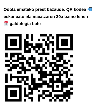
Odola emateko prest bazaude
,
QR kodea
eskaneatu
eta
maiatzaren 30a baino lehen
galdetegia bete
.