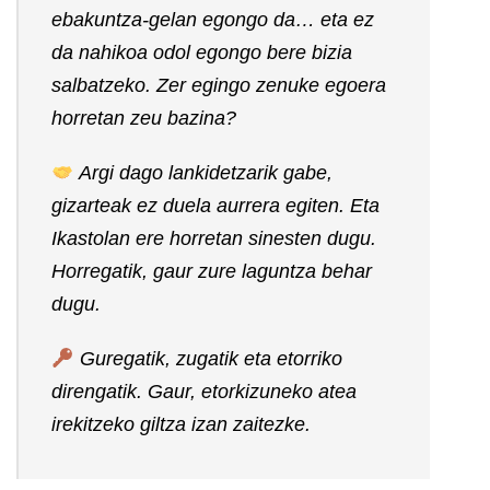
ebakuntza-gelan egongo da… eta ez
da nahikoa odol egongo bere bizia
salbatzeko. Zer egingo zenuke egoera
horretan zeu bazina?
Argi dago lankidetzarik gabe,
gizarteak ez duela aurrera egiten. Eta
Ikastolan ere horretan sinesten dugu.
Horregatik, gaur zure laguntza behar
dugu.
Guregatik, zugatik eta etorriko
direngatik. Gaur, etorkizuneko atea
irekitzeko giltza izan zaitezke.