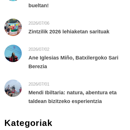
bueltan!
2026/07/06
Zintzilik 2026 lehiaketan sarituak
2026/07/02
Ane Iglesias Miño, Batxilergoko Sari
Berezia
2026/07/01
Mendi Ibiltaria: natura, abentura eta
taldean bizitzeko esperientzia
Kategoriak