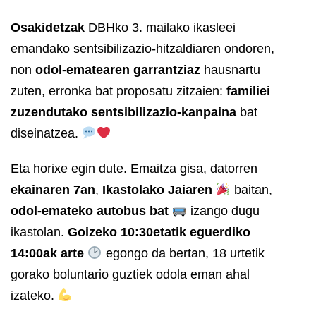
Osakidetzak
DBHko 3. mailako ikasleei
emandako sentsibilizazio-hitzaldiaren ondoren,
non
odol-ematearen garrantziaz
hausnartu
zuten, erronka bat proposatu zitzaien:
familiei
zuzendutako sentsibilizazio-kanpaina
bat
diseinatzea.
Eta horixe egin dute. Emaitza gisa, datorren
ekainaren 7an
,
Ikastolako Jaiaren
baitan,
odol-emateko autobus bat
izango dugu
ikastolan.
Goizeko 10:30etatik eguerdiko
14:00ak arte
egongo da bertan, 18 urtetik
gorako boluntario guztiek odola eman ahal
izateko.