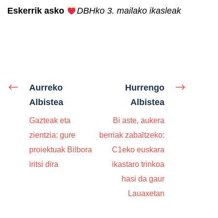
Eskerrik asko
DBHko 3. mailako ikasleak
Aurreko
Hurrengo
Albistea
Albistea
Gazteak eta
Bi aste, aukera
zientzia: gure
berriak zabaltzeko:
proiektuak Bilbora
C1eko euskara
iritsi dira
ikastaro trinkoa
hasi da gaur
Lauaxetan