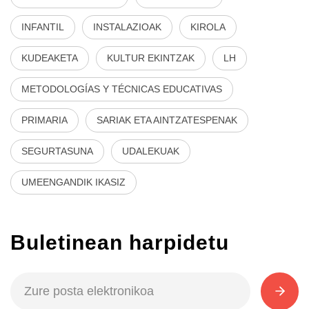
INFANTIL
INSTALAZIOAK
KIROLA
KUDEAKETA
KULTUR EKINTZAK
LH
METODOLOGÍAS Y TÉCNICAS EDUCATIVAS
PRIMARIA
SARIAK ETA AINTZATESPENAK
SEGURTASUNA
UDALEKUAK
UMEENGANDIK IKASIZ
Buletinean harpidetu