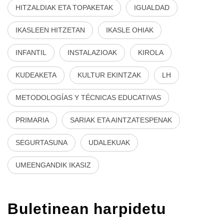
HITZALDIAK ETA TOPAKETAK
IGUALDAD
IKASLEEN HITZETAN
IKASLE OHIAK
INFANTIL
INSTALAZIOAK
KIROLA
KUDEAKETA
KULTUR EKINTZAK
LH
METODOLOGÍAS Y TÉCNICAS EDUCATIVAS
PRIMARIA
SARIAK ETA AINTZATESPENAK
SEGURTASUNA
UDALEKUAK
UMEENGANDIK IKASIZ
Buletinean harpidetu