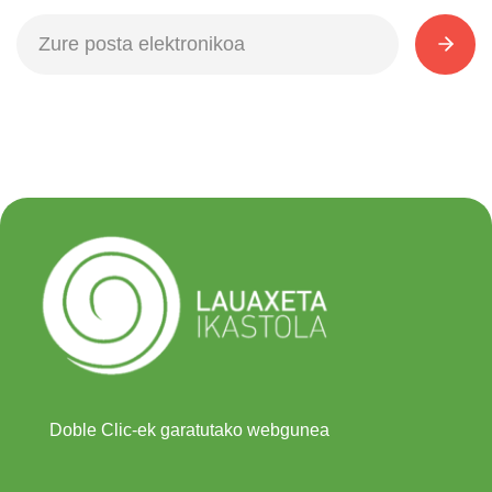
Doble Clic-ek garatutako webgunea