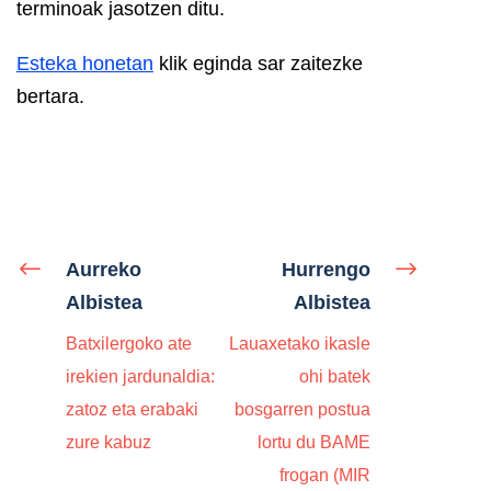
terminoak jasotzen ditu.
Esteka honetan
klik eginda sar zaitezke
bertara.
Aurreko
Hurrengo
Albistea
Albistea
Batxilergoko ate
Lauaxetako ikasle
irekien jardunaldia:
ohi batek
zatoz eta erabaki
bosgarren postua
zure kabuz
lortu du BAME
frogan (MIR