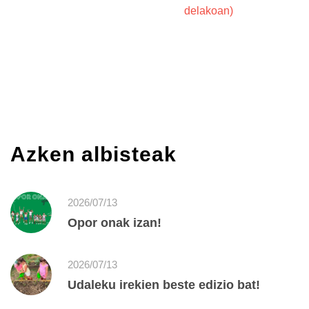
delakoan)
Azken albisteak
2026/07/13
Opor onak izan!
2026/07/13
Udaleku irekien beste edizio bat!