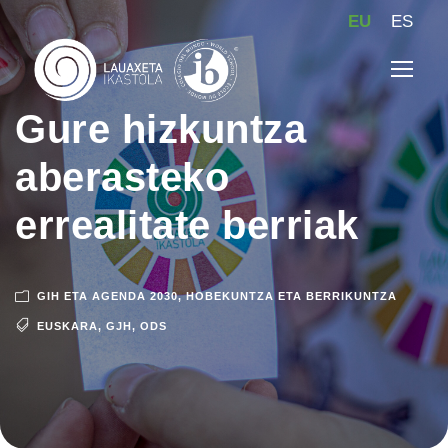
EU
ES
Gure hizkuntza
aberasteko
errealitate berriak
GIH ETA AGENDA 2030
,
HOBEKUNTZA ETA BERRIKUNTZA
EUSKARA
,
GJH
,
ODS