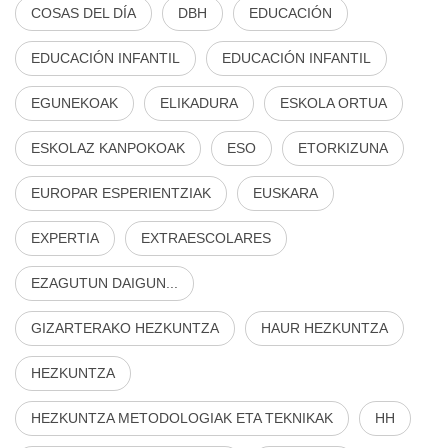
COSAS DEL DÍA
DBH
EDUCACIÓN
EDUCACIÓN INFANTIL
EDUCACIÓN INFANTIL
EGUNEKOAK
ELIKADURA
ESKOLA ORTUA
ESKOLAZ KANPOKOAK
ESO
ETORKIZUNA
EUROPAR ESPERIENTZIAK
EUSKARA
EXPERTIA
EXTRAESCOLARES
EZAGUTUN DAIGUN...
GIZARTERAKO HEZKUNTZA
HAUR HEZKUNTZA
HEZKUNTZA
HEZKUNTZA METODOLOGIAK ETA TEKNIKAK
HH