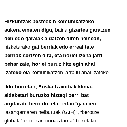
Hizkuntzak besteekin komunikatzeko
aukera ematen digu,
baina
gizartea garatzen
den edo garaiak aldatzen diren heinean,
hizketarako
gai berriak edo errealitate
berriak sortzen dira, eta horiei izena jarri
behar zaie, horiei buruz hitz egin ahal
izateko
eta komunikatzen jarraitu ahal izateko.
Ildo horretan, Euskaltzaindiak klima-
aldaketari buruzko hiztegi berri bat
argitaratu berri du
, eta bertan “garapen
jasangarriaren helburuak (GJH)”, “berotze
globala” edo “karbono-aztarna” bezelako