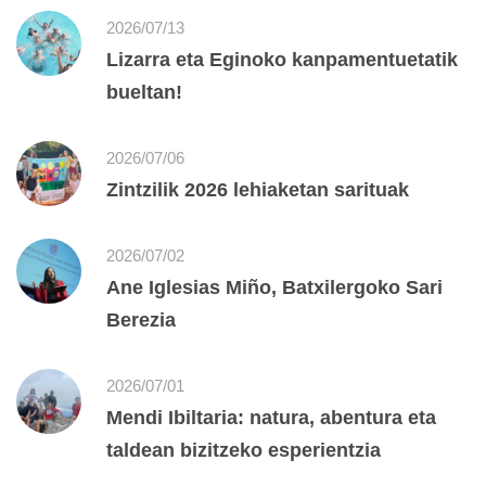
2026/07/13
Lizarra eta Eginoko kanpamentuetatik
bueltan!
2026/07/06
Zintzilik 2026 lehiaketan sarituak
2026/07/02
Ane Iglesias Miño, Batxilergoko Sari
Berezia
2026/07/01
Mendi Ibiltaria: natura, abentura eta
taldean bizitzeko esperientzia