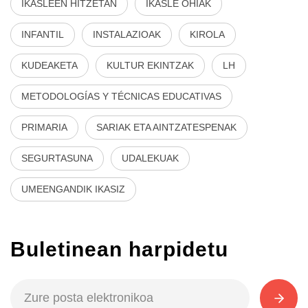
IKASLEEN HITZETAN
IKASLE OHIAK
INFANTIL
INSTALAZIOAK
KIROLA
KUDEAKETA
KULTUR EKINTZAK
LH
METODOLOGÍAS Y TÉCNICAS EDUCATIVAS
PRIMARIA
SARIAK ETA AINTZATESPENAK
SEGURTASUNA
UDALEKUAK
UMEENGANDIK IKASIZ
Buletinean harpidetu