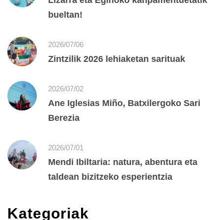
Lizarra eta Eginoko kanpamentuetatik
bueltan!
2026/07/06
Zintzilik 2026 lehiaketan sarituak
2026/07/02
Ane Iglesias Miño, Batxilergoko Sari
Berezia
2026/07/01
Mendi Ibiltaria: natura, abentura eta
taldean bizitzeko esperientzia
Kategoriak