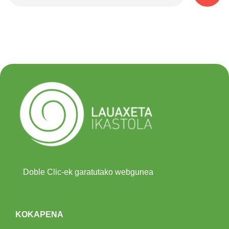
Doble Clic-ek garatutako webgunea
KOKAPENA