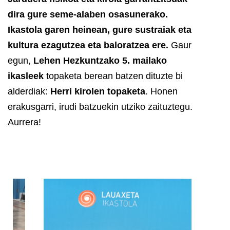
dira gure seme-alaben osasunerako.
Ikastola garen heinean, gure sustraiak eta
kultura ezagutzea eta baloratzea ere.
Gaur
egun,
Lehen Hezkuntzako 5. mailako
ikasleek
topaketa berean batzen dituzte bi
alderdiak:
Herri kirolen topaketa
. Honen
erakusgarri, irudi batzuekin utziko zaituztegu.
Aurrera!