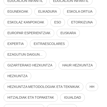
EDUCACIÓN INFANTIL
EDUCACIÓN INFANTIL
EGUNEKOAK
ELIKADURA
ESKOLA ORTUA
ESKOLAZ KANPOKOAK
ESO
ETORKIZUNA
EUROPAR ESPERIENTZIAK
EUSKARA
EXPERTIA
EXTRAESCOLARES
EZAGUTUN DAIGUN...
GIZARTERAKO HEZKUNTZA
HAUR HEZKUNTZA
HEZKUNTZA
HEZKUNTZA METODOLOGIAK ETA TEKNIKAK
HH
HITZALDIAK ETA TOPAKETAK
IGUALDAD