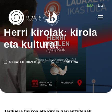
EU
ES
Herri kirolak: kirola
eta kultura!
UNCATEGORIZED @EU
LH
,
PRIMARIA
Jarduera fisikoa eta kirola garrantzitsuak