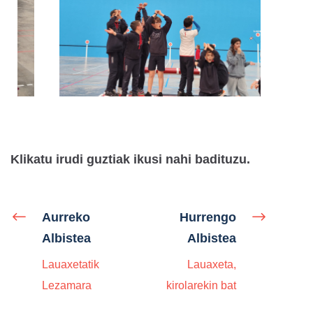
Klikatu irudi guztiak ikusi nahi badituzu.
Aurreko
Hurrengo
Albistea
Albistea
Lauaxetatik
Lauaxeta,
Lezamara
kirolarekin bat