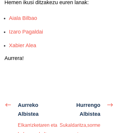
Hemen ikusi ditzakezu euren lanak:
Aiala Bilbao
Izaro Pagaldai
Xabier Alea
Aurrera!
Aurreko
Hurrengo
Albistea
Albistea
Elkarrizketaren eta
Sukaldaritza,sorme