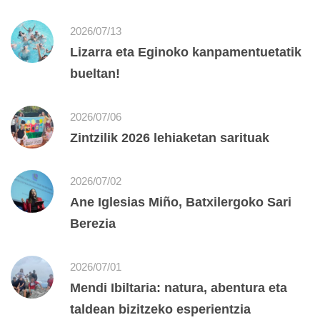
2026/07/13
Lizarra eta Eginoko kanpamentuetatik
bueltan!
2026/07/06
Zintzilik 2026 lehiaketan sarituak
2026/07/02
Ane Iglesias Miño, Batxilergoko Sari
Berezia
2026/07/01
Mendi Ibiltaria: natura, abentura eta
taldean bizitzeko esperientzia