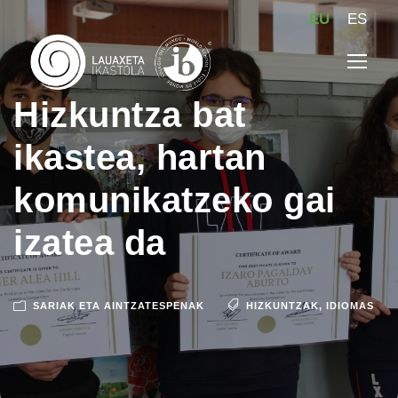
EU
ES
Hizkuntza bat
ikastea, hartan
komunikatzeko gai
izatea da
SARIAK ETA AINTZATESPENAK
HIZKUNTZAK
,
IDIOMAS