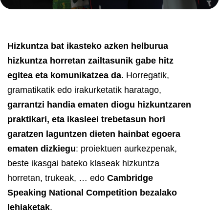
Hizkuntza bat ikasteko azken helburua
hizkuntza horretan zailtasunik gabe hitz
egitea eta komunikatzea da
. Horregatik,
gramatikatik edo irakurketatik haratago,
garrantzi handia ematen diogu hizkuntzaren
praktikari, eta ikasleei trebetasun hori
garatzen laguntzen dieten hainbat egoera
ematen dizkiegu
: proiektuen aurkezpenak,
beste ikasgai bateko klaseak hizkuntza
horretan, trukeak, … edo
Cambridge
Speaking National Competition bezalako
lehiaketak
.