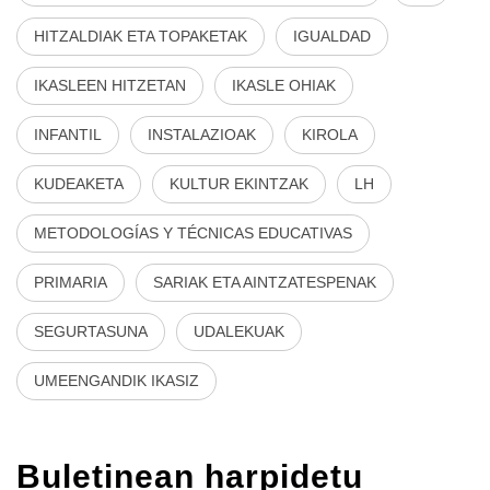
HITZALDIAK ETA TOPAKETAK
IGUALDAD
IKASLEEN HITZETAN
IKASLE OHIAK
INFANTIL
INSTALAZIOAK
KIROLA
KUDEAKETA
KULTUR EKINTZAK
LH
METODOLOGÍAS Y TÉCNICAS EDUCATIVAS
PRIMARIA
SARIAK ETA AINTZATESPENAK
SEGURTASUNA
UDALEKUAK
UMEENGANDIK IKASIZ
Buletinean harpidetu