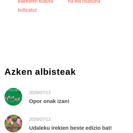
bakearen kultura
na eta osasuna
bultzatuz
Azken albisteak
2026/07/13
Opor onak izan!
2026/07/13
Udaleku irekien beste edizio bat!