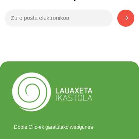
Doble Clic-ek garatutako webgunea