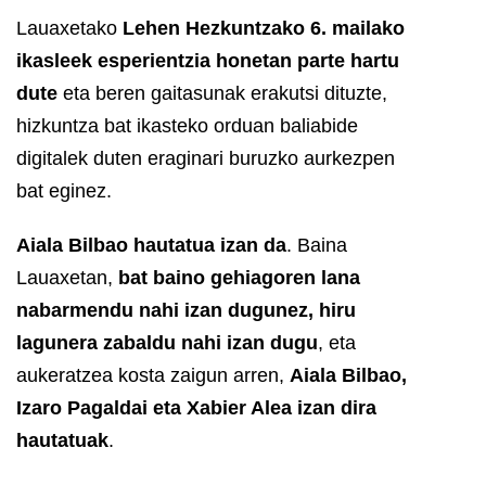
Lauaxetako
Lehen Hezkuntzako 6. mailako
ikasleek esperientzia honetan parte hartu
dute
eta beren gaitasunak erakutsi dituzte,
hizkuntza bat ikasteko orduan baliabide
digitalek duten eraginari buruzko aurkezpen
bat eginez.
Aiala Bilbao hautatua izan da
. Baina
Lauaxetan,
bat baino gehiagoren lana
nabarmendu nahi izan dugunez, hiru
lagunera zabaldu nahi izan dugu
, eta
aukeratzea kosta zaigun arren,
Aiala Bilbao,
Izaro Pagaldai eta Xabier Alea izan dira
hautatuak
.