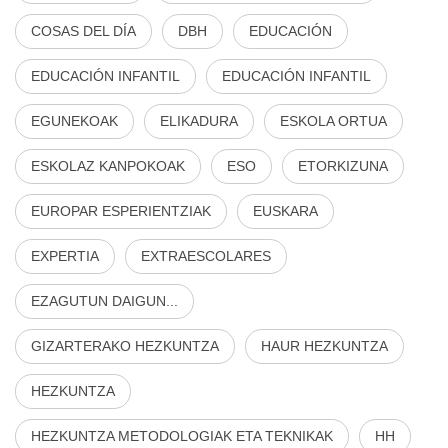
COSAS DEL DÍA
DBH
EDUCACIÓN
EDUCACIÓN INFANTIL
EDUCACIÓN INFANTIL
EGUNEKOAK
ELIKADURA
ESKOLA ORTUA
ESKOLAZ KANPOKOAK
ESO
ETORKIZUNA
EUROPAR ESPERIENTZIAK
EUSKARA
EXPERTIA
EXTRAESCOLARES
EZAGUTUN DAIGUN...
GIZARTERAKO HEZKUNTZA
HAUR HEZKUNTZA
HEZKUNTZA
HEZKUNTZA METODOLOGIAK ETA TEKNIKAK
HH