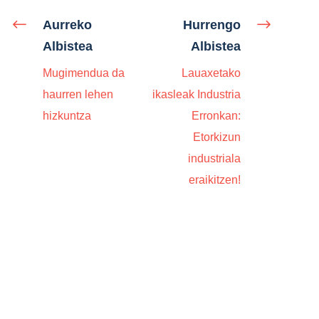
Aurreko
Hurrengo
Albistea
Albistea
Mugimendua da
Lauaxetako
haurren lehen
ikasleak Industria
hizkuntza
Erronkan:
Etorkizun
industriala
eraikitzen!