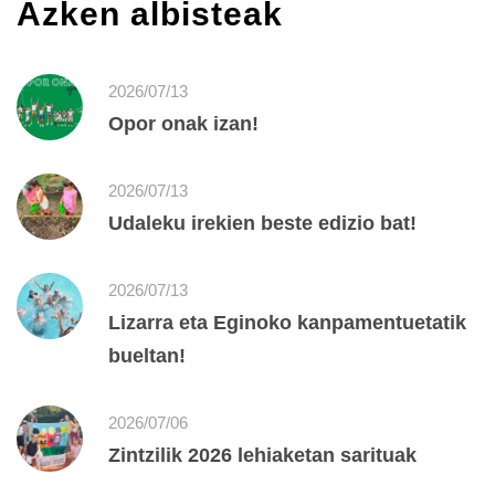
Azken albisteak
2026/07/13
Opor onak izan!
2026/07/13
Udaleku irekien beste edizio bat!
2026/07/13
Lizarra eta Eginoko kanpamentuetatik
bueltan!
2026/07/06
Zintzilik 2026 lehiaketan sarituak