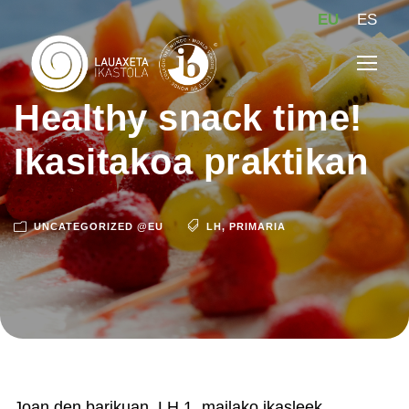
EU
ES
Healthy snack time!
Ikasitakoa praktikan
UNCATEGORIZED @EU
LH
,
PRIMARIA
Joan den barikuan, LH 1. mailako ikasleek