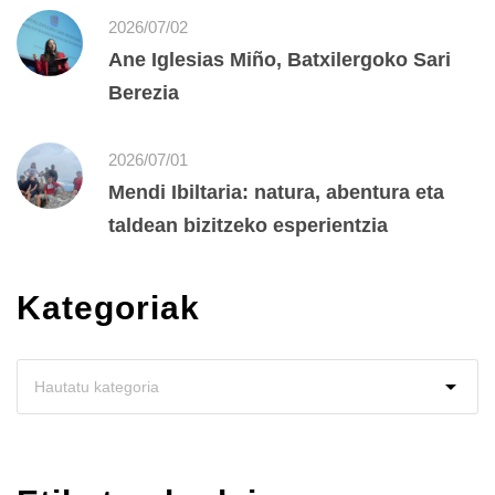
2026/07/02
Ane Iglesias Miño, Batxilergoko Sari
Berezia
2026/07/01
Mendi Ibiltaria: natura, abentura eta
taldean bizitzeko esperientzia
Kategoriak