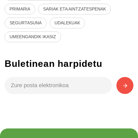
PRIMARIA
SARIAK ETA AINTZATESPENAK
SEGURTASUNA
UDALEKUAK
UMEENGANDIK IKASIZ
Buletinean harpidetu