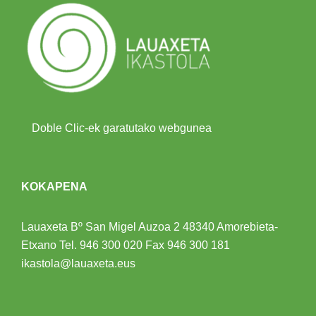
Doble Clic-ek garatutako webgunea
KOKAPENA
Lauaxeta Bº San Migel Auzoa 2
48340 Amorebieta-
Etxano
Tel.
946 300 020
Fax 946 300 181
ikastola@lauaxeta.eus