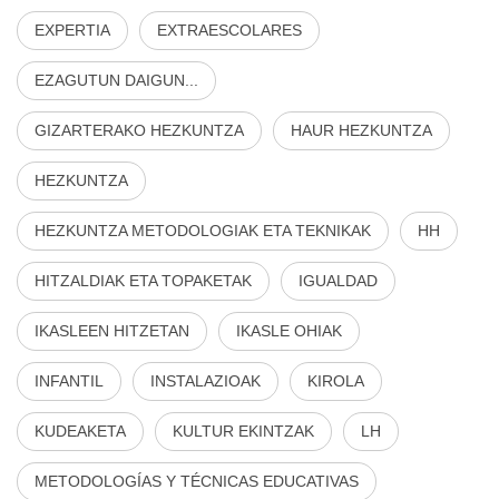
EXPERTIA
EXTRAESCOLARES
EZAGUTUN DAIGUN...
GIZARTERAKO HEZKUNTZA
HAUR HEZKUNTZA
HEZKUNTZA
HEZKUNTZA METODOLOGIAK ETA TEKNIKAK
HH
HITZALDIAK ETA TOPAKETAK
IGUALDAD
IKASLEEN HITZETAN
IKASLE OHIAK
INFANTIL
INSTALAZIOAK
KIROLA
KUDEAKETA
KULTUR EKINTZAK
LH
METODOLOGÍAS Y TÉCNICAS EDUCATIVAS