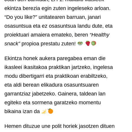
ekintza berezia egin zuten ingeleseko arloan.
“Do you like?” unitatearen barruan, janari
osasuntsua eta ez osasuntsua landu dute, eta
proiektuari amaiera emateko, beren
“Healthy
snack”
propioa prestatu zuten!
Ekintza honek aukera paregabea eman die
ikasleei ikasitakoa praktikan jartzeko, ingelesa
modu dibertigarri eta praktikoan erabiltzeko,
eta aldi berean elikadura osasuntsuaren
garrantziaz jabetzeko. Gainera, taldean lan
egiteko eta sormena garatzeko momentu
bikaina izan da
Hemen dituzue une polit horiek jasotzen dituen