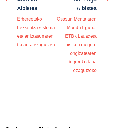
Albistea
Albistea
Erbereetako
Osasun Mentalaren
hezkuntza sistema
Mundu Eguna:
eta aniztasunaren
ETBk Lauaxeta
trataera ezagutzen
bisitatu du gure
ongizatearen
inguruko lana
ezagutzeko