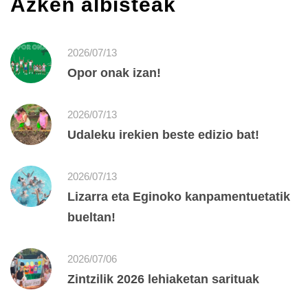
Azken albisteak
2026/07/13
Opor onak izan!
2026/07/13
Udaleku irekien beste edizio bat!
2026/07/13
Lizarra eta Eginoko kanpamentuetatik
bueltan!
2026/07/06
Zintzilik 2026 lehiaketan sarituak