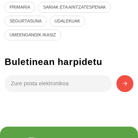
PRIMARIA
SARIAK ETA AINTZATESPENAK
SEGURTASUNA
UDALEKUAK
UMEENGANDIK IKASIZ
Buletinean harpidetu