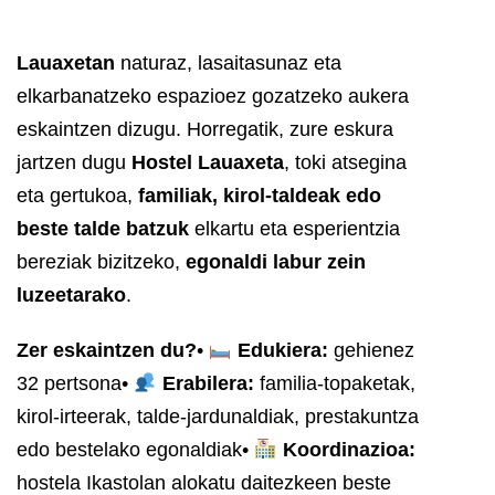
Lauaxetan
naturaz, lasaitasunaz eta
elkarbanatzeko espazioez gozatzeko aukera
eskaintzen dizugu. Horregatik, zure eskura
jartzen dugu
Hostel Lauaxeta
, toki atsegina
eta gertukoa,
familiak, kirol-taldeak edo
beste talde batzuk
elkartu eta esperientzia
bereziak bizitzeko,
egonaldi labur zein
luzeetarako
.
Zer eskaintzen du?
•
Edukiera:
gehienez
32 pertsona
•
Erabilera:
familia-topaketak,
kirol-irteerak, talde-jardunaldiak, prestakuntza
edo bestelako egonaldiak
•
Koordinazioa:
hostela Ikastolan alokatu daitezkeen beste