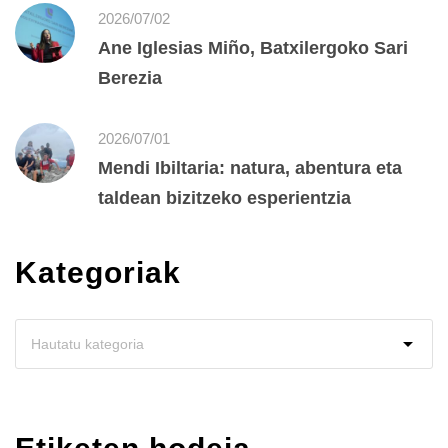
2026/07/02
Ane Iglesias Miño, Batxilergoko Sari
Berezia
2026/07/01
Mendi Ibiltaria: natura, abentura eta
taldean bizitzeko esperientzia
Kategoriak