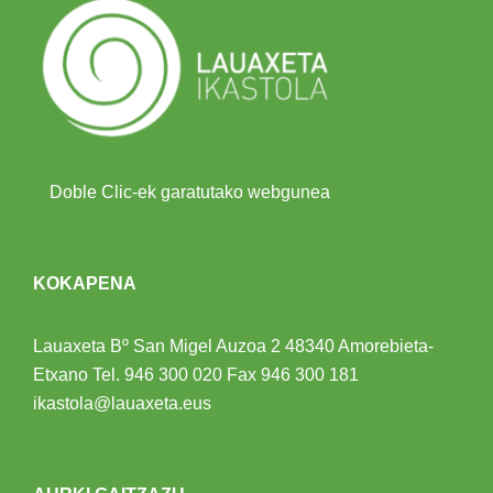
Doble Clic-ek garatutako webgunea
KOKAPENA
Lauaxeta Bº San Migel Auzoa 2
48340 Amorebieta-
Etxano
Tel.
946 300 020
Fax 946 300 181
ikastola@lauaxeta.eus