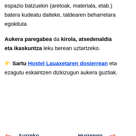
espazio batzuekin (aretoak, materiala, etab.)
batera kudeatu daiteke, taldearen beharretara
egokituta
Aukera paregabea
da
kirola, atsedenaldia
eta ikaskuntza
leku berean uztartzeko.
Sartu
Hostel Lauaxetaren dosierrean
eta
ezagutu eskaintzen dizkizugun aukera guztiak.
Aurreko
Hurrengo