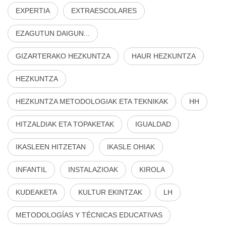
EXPERTIA
EXTRAESCOLARES
EZAGUTUN DAIGUN...
GIZARTERAKO HEZKUNTZA
HAUR HEZKUNTZA
HEZKUNTZA
HEZKUNTZA METODOLOGIAK ETA TEKNIKAK
HH
HITZALDIAK ETA TOPAKETAK
IGUALDAD
IKASLEEN HITZETAN
IKASLE OHIAK
INFANTIL
INSTALAZIOAK
KIROLA
KUDEAKETA
KULTUR EKINTZAK
LH
METODOLOGÍAS Y TÉCNICAS EDUCATIVAS