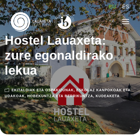
EU
ES
Hostel Lauaxeta:
zure egonaldirako
lekua
EKITALDIAK ETA OSPAKIZUNAK
,
ESKOLAZ KANPOKOAK ETA
UDAKOAK
,
HOBEKUNTZA ETA BERRIKUNTZA
,
KUDEAKETA