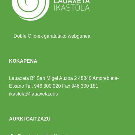
Doble Clic-ek garatutako webgunea
KOKAPENA
Lauaxeta Bº San Migel Auzoa 2
48340 Amorebieta-
Etxano
Tel.
946 300 020
Fax 946 300 181
ikastola@lauaxeta.eus
AURKI GAITZAZU