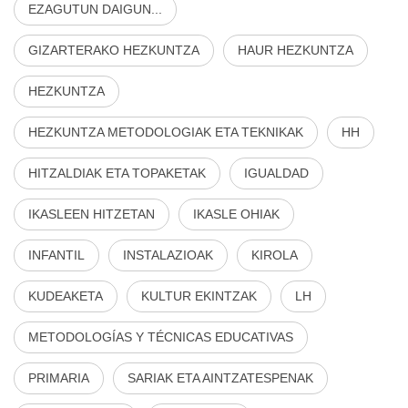
EZAGUTUN DAIGUN...
GIZARTERAKO HEZKUNTZA
HAUR HEZKUNTZA
HEZKUNTZA
HEZKUNTZA METODOLOGIAK ETA TEKNIKAK
HH
HITZALDIAK ETA TOPAKETAK
IGUALDAD
IKASLEEN HITZETAN
IKASLE OHIAK
INFANTIL
INSTALAZIOAK
KIROLA
KUDEAKETA
KULTUR EKINTZAK
LH
METODOLOGÍAS Y TÉCNICAS EDUCATIVAS
PRIMARIA
SARIAK ETA AINTZATESPENAK