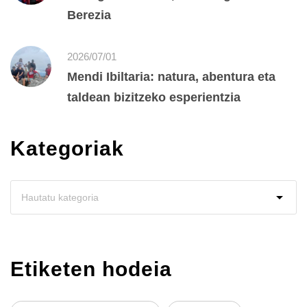
Berezia
2026/07/01
Mendi Ibiltaria: natura, abentura eta
taldean bizitzeko esperientzia
Kategoriak
Etiketen hodeia