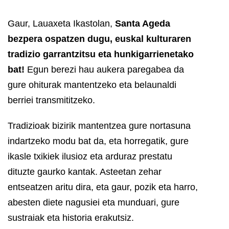
Gaur, Lauaxeta Ikastolan,
Santa Ageda
bezpera
ospatzen dugu, euskal kulturaren
tradizio garrantzitsu eta hunkigarrienetako
bat!
Egun berezi hau aukera paregabea da
gure ohiturak mantentzeko eta belaunaldi
berriei transmititzeko.
Tradizioak bizirik mantentzea gure nortasuna
indartzeko modu bat da, eta horregatik, gure
ikasle txikiek ilusioz eta arduraz prestatu
dituzte gaurko kantak. Asteetan zehar
entseatzen aritu dira, eta gaur, pozik eta harro,
abesten diete nagusiei eta munduari, gure
sustraiak eta historia erakutsiz.