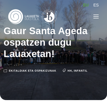
EU
ES
Gaur Santa Ageda
ospatzen dugu
Lauaxetan!
EKITALDIAK ETA OSPAKIZUNAK
HH
,
INFANTIL