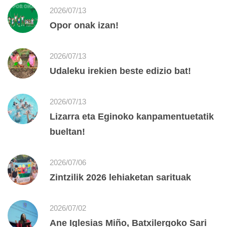
2026/07/13
Opor onak izan!
2026/07/13
Udaleku irekien beste edizio bat!
2026/07/13
Lizarra eta Eginoko kanpamentuetatik
bueltan!
2026/07/06
Zintzilik 2026 lehiaketan sarituak
2026/07/02
Ane Iglesias Miño, Batxilergoko Sari