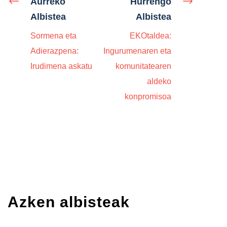
Aurreko
Hurrengo
Albistea
Albistea
Sormena eta
EKOtaldea:
Adierazpena:
Ingurumenaren eta
Irudimena askatu
komunitatearen
aldeko
konpromisoa
Azken albisteak