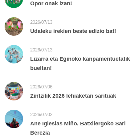
Opor onak izan!
2026/07/13
Udaleku irekien beste edizio bat!
2026/07/13
Lizarra eta Eginoko kanpamentuetatik
bueltan!
2026/07/06
Zintzilik 2026 lehiaketan sarituak
2026/07/02
Ane Iglesias Miño, Batxilergoko Sari
Berezia