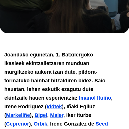
Joandako egunetan, 1. Batxilergoko
ikasleek ekintzailetzaren munduan
murgiltzeko aukera izan dute, pildora-
formatuko hainbat hitzaldiren bidez. Saio
hauetan, lehen eskutik ezagutu dute
ekintzaile hauen esperientzia:
Imanol Ituiño
,
Irene Rodriguez (
Iddtek
), Iñaki Egiluz
(
Markeliñe
),
Bigel
,
Maier
, Iker Iturbe
(
Ceprenor
),
Orbik
, Irene Gonzalez de
Seed