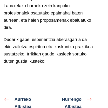
Lauaxetako barneko zein kanpoko
profesionalek osatutako epaimahai baten
aurrean, eta haien proposamenak ebaluatuko
dira.
Dudarik gabe, esperientzia aberasgarria da
ekintzailetza espiritua eta ikaskuntza praktikoa
sustatzeko. Irrikitan gaude ikasleek sortuko
duten guztia ikusteko!
Aurreko
Hurrengo
Albistea
Albistea