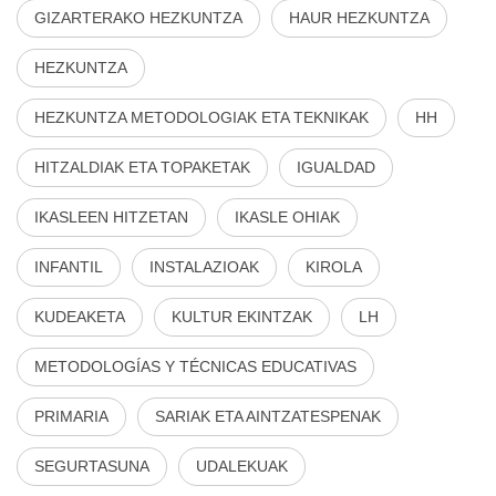
GIZARTERAKO HEZKUNTZA
HAUR HEZKUNTZA
HEZKUNTZA
HEZKUNTZA METODOLOGIAK ETA TEKNIKAK
HH
HITZALDIAK ETA TOPAKETAK
IGUALDAD
IKASLEEN HITZETAN
IKASLE OHIAK
INFANTIL
INSTALAZIOAK
KIROLA
KUDEAKETA
KULTUR EKINTZAK
LH
METODOLOGÍAS Y TÉCNICAS EDUCATIVAS
PRIMARIA
SARIAK ETA AINTZATESPENAK
SEGURTASUNA
UDALEKUAK