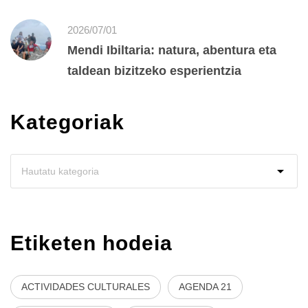
2026/07/01
Mendi Ibiltaria: natura, abentura eta
taldean bizitzeko esperientzia
Kategoriak
Etiketen hodeia
ACTIVIDADES CULTURALES
AGENDA 21