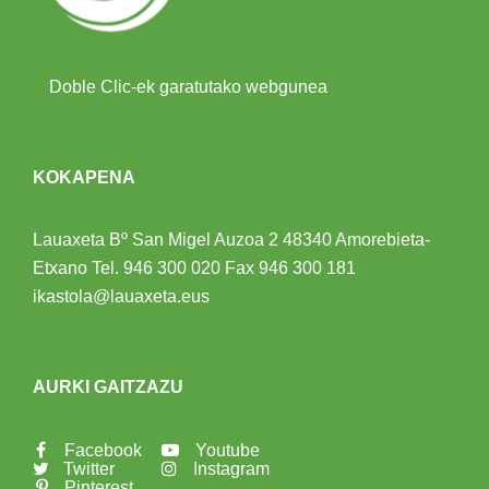
Doble Clic-ek garatutako webgunea
KOKAPENA
Lauaxeta Bº San Migel Auzoa 2
48340 Amorebieta-
Etxano
Tel.
946 300 020
Fax 946 300 181
ikastola@lauaxeta.eus
AURKI GAITZAZU
Facebook
Youtube
Twitter
Instagram
Pinterest