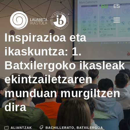
EU
ES
Inspirazioa eta
ikaskuntza: 1.
Batxilergoko ikasleak
ekintzailetzaren
munduan murgiltzen
dira
ALIANTZAK
BACHILLERATO
,
BATXILERGOA