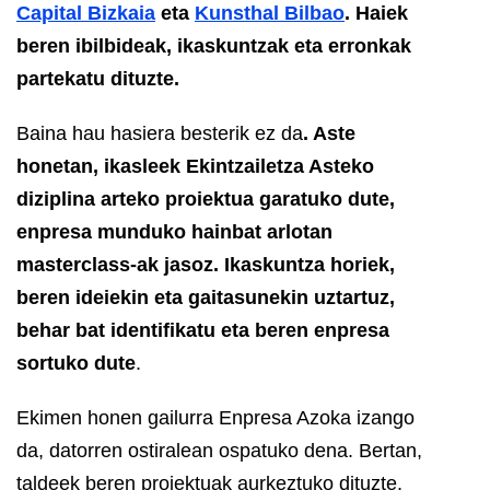
Capital Bizkaia
eta
Kunsthal Bilbao
. Haiek
beren ibilbideak, ikaskuntzak eta erronkak
partekatu dituzte.
Baina hau hasiera besterik ez da
. Aste
honetan, ikasleek Ekintzailetza Asteko
diziplina arteko proiektua garatuko dute,
enpresa munduko hainbat arlotan
masterclass-ak jasoz. Ikaskuntza horiek,
beren ideiekin eta gaitasunekin uztartuz,
behar bat identifikatu eta beren enpresa
sortuko dute
.
Ekimen honen gailurra Enpresa Azoka izango
da, datorren ostiralean ospatuko dena. Bertan,
taldeek beren proiektuak aurkeztuko dituzte,