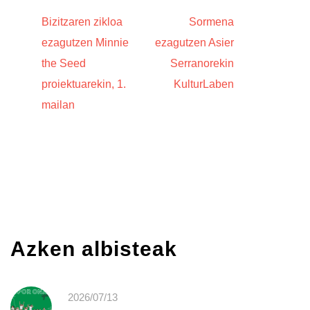
Bizitzaren zikloa
Sormena
ezagutzen Minnie
ezagutzen Asier
the Seed
Serranorekin
proiektuarekin, 1.
KulturLaben
mailan
Azken albisteak
2026/07/13