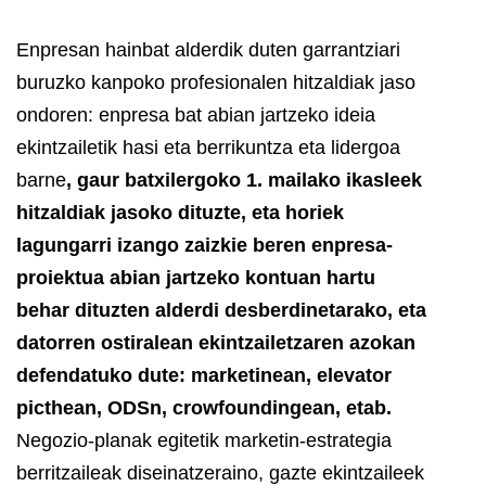
Enpresan hainbat alderdik duten garrantziari
buruzko kanpoko profesionalen hitzaldiak jaso
ondoren: enpresa bat abian jartzeko ideia
ekintzailetik hasi eta berrikuntza eta lidergoa
barne
, gaur batxilergoko 1. mailako ikasleek
hitzaldiak jasoko dituzte, eta horiek
lagungarri izango zaizkie beren enpresa-
proiektua abian jartzeko kontuan hartu
behar dituzten alderdi desberdinetarako, eta
datorren ostiralean ekintzailetzaren azokan
defendatuko dute: marketinean, elevator
picthean, ODSn, crowfoundingean, etab.
Negozio-planak egitetik marketin-estrategia
berritzaileak diseinatzeraino, gazte ekintzaileek