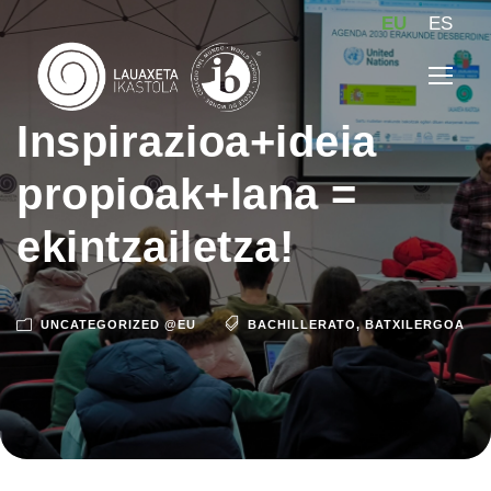
EU
ES
Inspirazioa+ideia
propioak+lana =
ekintzailetza!
UNCATEGORIZED @EU
BACHILLERATO
,
BATXILERGOA