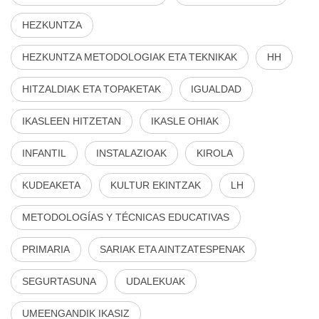
HEZKUNTZA
HEZKUNTZA METODOLOGIAK ETA TEKNIKAK
HH
HITZALDIAK ETA TOPAKETAK
IGUALDAD
IKASLEEN HITZETAN
IKASLE OHIAK
INFANTIL
INSTALAZIOAK
KIROLA
KUDEAKETA
KULTUR EKINTZAK
LH
METODOLOGÍAS Y TÉCNICAS EDUCATIVAS
PRIMARIA
SARIAK ETA AINTZATESPENAK
SEGURTASUNA
UDALEKUAK
UMEENGANDIK IKASIZ