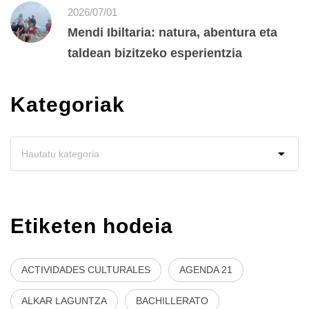
2026/07/01
Mendi Ibiltaria: natura, abentura eta
taldean bizitzeko esperientzia
Kategoriak
Etiketen hodeia
ACTIVIDADES CULTURALES
AGENDA 21
ALKAR LAGUNTZA
BACHILLERATO