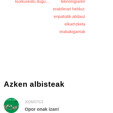
kuxkuxeatu dugu…
teknologiaren
erabilerari helduz:
enpatiatik abitauz
elkarrizketa
erabakigarriak
Azken albisteak
2026/07/13
Opor onak izan!