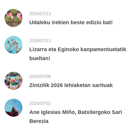
2026/07/13
Udaleku irekien beste edizio bat!
2026/07/13
Lizarra eta Eginoko kanpamentuetatik
bueltan!
2026/07/06
Zintzilik 2026 lehiaketan sarituak
2026/07/02
Ane Iglesias Miño, Batxilergoko Sari
Berezia