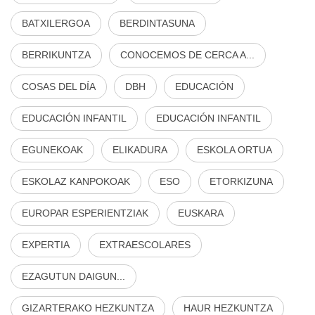
BATXILERGOA
BERDINTASUNA
BERRIKUNTZA
CONOCEMOS DE CERCA A...
COSAS DEL DÍA
DBH
EDUCACIÓN
EDUCACIÓN INFANTIL
EDUCACIÓN INFANTIL
EGUNEKOAK
ELIKADURA
ESKOLA ORTUA
ESKOLAZ KANPOKOAK
ESO
ETORKIZUNA
EUROPAR ESPERIENTZIAK
EUSKARA
EXPERTIA
EXTRAESCOLARES
EZAGUTUN DAIGUN...
GIZARTERAKO HEZKUNTZA
HAUR HEZKUNTZA