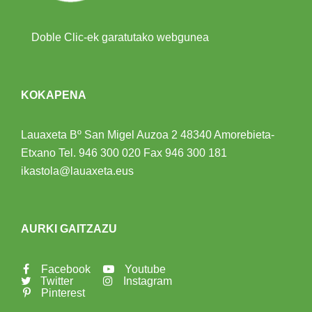
Doble Clic-ek garatutako webgunea
KOKAPENA
Lauaxeta Bº San Migel Auzoa 2
48340 Amorebieta-
Etxano
Tel.
946 300 020
Fax 946 300 181
ikastola@lauaxeta.eus
AURKI GAITZAZU
Facebook
Youtube
Twitter
Instagram
Pinterest