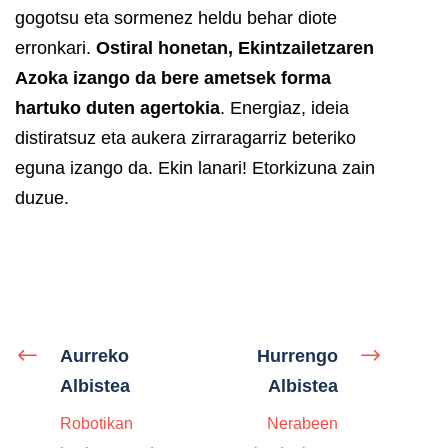
gogotsu eta sormenez heldu behar diote
erronkari.
Ostiral honetan, Ekintzailetzaren
Azoka izango da bere ametsek forma
hartuko duten agertokia
. Energiaz, ideia
distiratsuz eta aukera zirraragarriz beteriko
eguna izango da. Ekin lanari! Etorkizuna zain
duzue.
Aurreko
Hurrengo
Albistea
Albistea
Robotikan
Nerabeen