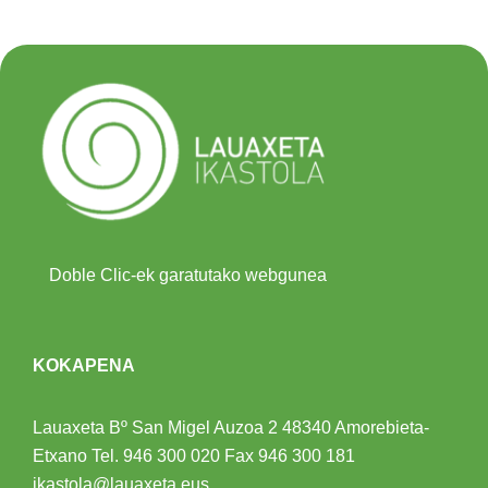
Doble Clic-ek garatutako webgunea
KOKAPENA
Lauaxeta Bº San Migel Auzoa 2
48340 Amorebieta-
Etxano
Tel.
946 300 020
Fax 946 300 181
ikastola@lauaxeta.eus