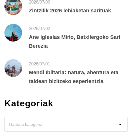
2026/07/06
Zintzilik 2026 lehiaketan sarituak
2026/07/02
Ane Iglesias Miño, Batxilergoko Sari
Berezia
2026/07/01
Mendi Ibiltaria: natura, abentura eta
taldean bizitzeko esperientzia
Kategoriak