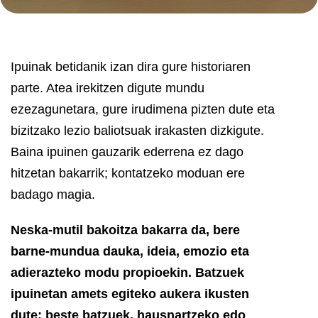
Ipuinak betidanik izan dira gure historiaren
parte. Atea irekitzen digute mundu
ezezagunetara, gure irudimena pizten dute eta
bizitzako lezio baliotsuak irakasten dizkigute.
Baina ipuinen gauzarik ederrena ez dago
hitzetan bakarrik; kontatzeko moduan ere
badago magia.
Neska-mutil bakoitza bakarra da, bere
barne-mundua dauka, ideia, emozio eta
adierazteko modu propioekin. Batzuek
ipuinetan amets egiteko aukera ikusten
dute; beste batzuek, hausnartzeko edo