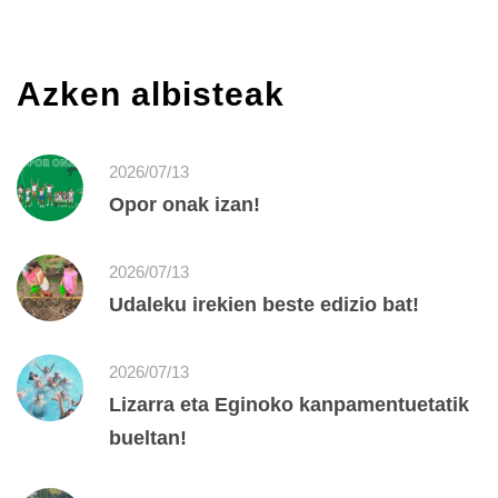
Azken albisteak
2026/07/13
Opor onak izan!
2026/07/13
Udaleku irekien beste edizio bat!
2026/07/13
Lizarra eta Eginoko kanpamentuetatik
bueltan!