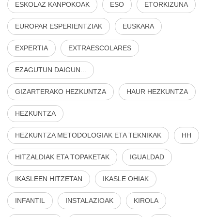
ESKOLAZ KANPOKOAK
ESO
ETORKIZUNA
EUROPAR ESPERIENTZIAK
EUSKARA
EXPERTIA
EXTRAESCOLARES
EZAGUTUN DAIGUN...
GIZARTERAKO HEZKUNTZA
HAUR HEZKUNTZA
HEZKUNTZA
HEZKUNTZA METODOLOGIAK ETA TEKNIKAK
HH
HITZALDIAK ETA TOPAKETAK
IGUALDAD
IKASLEEN HITZETAN
IKASLE OHIAK
INFANTIL
INSTALAZIOAK
KIROLA