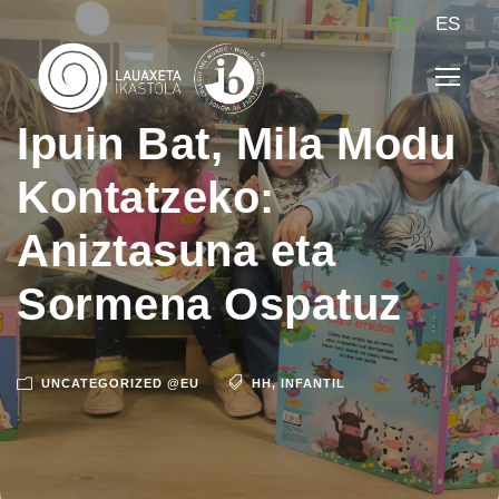
EU
ES
Ipuin Bat, Mila Modu
Kontatzeko:
Aniztasuna eta
Sormena Ospatuz
UNCATEGORIZED @EU
HH
,
INFANTIL