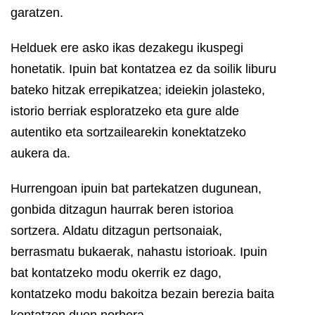
garatzen.
Helduek ere asko ikas dezakegu ikuspegi
honetatik. Ipuin bat kontatzea ez da soilik liburu
bateko hitzak errepikatzea; ideiekin jolasteko,
istorio berriak esploratzeko eta gure alde
autentiko eta sortzailearekin konektatzeko
aukera da.
Hurrengoan ipuin bat partekatzen dugunean,
gonbida ditzagun haurrak beren istorioa
sortzera. Aldatu ditzagun pertsonaiak,
berrasmatu bukaerak, nahastu istorioak. Ipuin
bat kontatzeko modu okerrik ez dago,
kontatzeko modu bakoitza bezain berezia baita
kontatzen duen norbera.