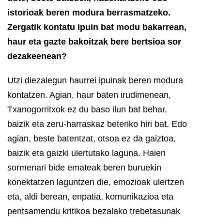
istorioak beren modura berrasmatzeko.
Zergatik kontatu ipuin bat modu bakarrean,
haur eta gazte bakoitzak bere bertsioa sor
dezakeenean?
Utzi diezaiegun haurrei ipuinak beren modura
kontatzen. Agian, haur baten irudimenean,
Txanogorritxok ez du baso ilun bat behar,
baizik eta zeru-harraskaz beteriko hiri bat. Edo
agian, beste batentzat, otsoa ez da gaiztoa,
baizik eta gaizki ulertutako laguna. Haien
sormenari bide emateak beren buruekin
konektatzen laguntzen die, emozioak ulertzen
eta, aldi berean, enpatia, komunikazioa eta
pentsamendu kritikoa bezalako trebetasunak