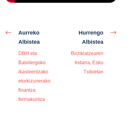
Aurreko
Hurrengo
Albistea
Albistea
DBH eta
Birziklatzearen
Batxilergoko
Indarra, Esku
ikasleentzako
Txikietan
etorkizunerako
finantza
formakuntza