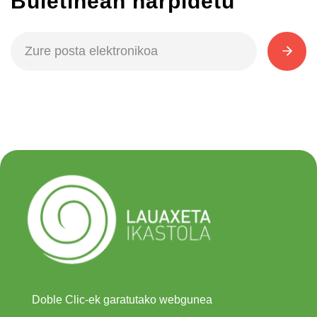
Buletinean harpidetu
Doble Clic-ek garatutako webgunea