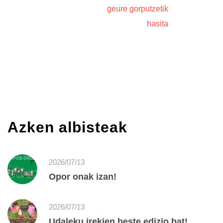
geure gorputzetik
hasita
Azken albisteak
2026/07/13
Opor onak izan!
2026/07/13
Udaleku irekien beste edizio bat!