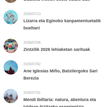
2026/07/13
Lizarra eta Eginoko kanpamentuetatik
bueltan!
2026/07/06
Zintzilik 2026 lehiaketan sarituak
2026/07/02
Ane Iglesias Miño, Batxilergoko Sari
Berezia
2026/07/01
Mendi Ibiltaria: natura, abentura eta
taldean bizitzeko esperientzia