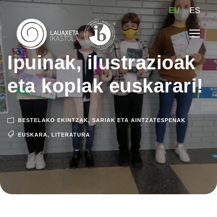
EU
ES
Ipuinak, ilustrazioak
eta koplak euskarari!
BESTELAKO EKINTZAK
,
SARIAK ETA AINTZATESPENAK
EUSKARA
,
LITERATURA