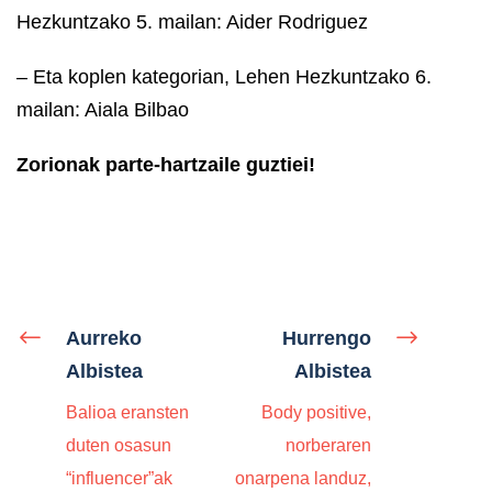
Hezkuntzako 5. mailan: Aider Rodriguez
– Eta koplen kategorian, Lehen Hezkuntzako 6.
mailan: Aiala Bilbao
Zorionak parte-hartzaile guztiei!
Aurreko
Hurrengo
Albistea
Albistea
Balioa eransten
Body positive,
duten osasun
norberaren
“influencer”ak
onarpena landuz,