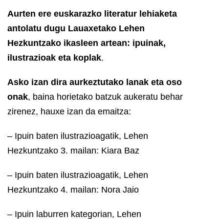
Aurten ere euskarazko literatur lehiaketa
antolatu dugu Lauaxetako Lehen
Hezkuntzako ikasleen artean: ipuinak,
ilustrazioak eta koplak
.
Asko izan dira aurkeztutako lanak eta oso
onak
, baina horietako batzuk aukeratu behar
zirenez, hauxe izan da emaitza:
– Ipuin baten ilustrazioagatik, Lehen
Hezkuntzako 3. mailan: Kiara Baz
– Ipuin baten ilustrazioagatik, Lehen
Hezkuntzako 4. mailan: Nora Jaio
– Ipuin laburren kategorian, Lehen